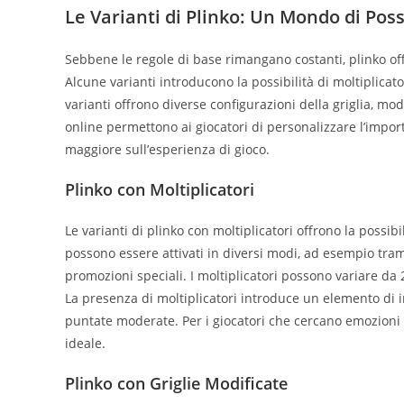
Le Varianti di Plinko: Un Mondo di Poss
Sebbene le regole di base rimangano costanti, plinko off
Alcune varianti introducono la possibilità di moltiplica
varianti offrono diverse configurazioni della griglia, mod
online permettono ai giocatori di personalizzare l’import
maggiore sull’esperienza di gioco.
Plinko con Moltiplicatori
Le varianti di plinko con moltiplicatori offrono la possib
possono essere attivati in diversi modi, ad esempio trami
promozioni speciali. I moltiplicatori possono variare da
La presenza di moltiplicatori introduce un elemento di im
puntate moderate. Per i giocatori che cercano emozioni p
ideale.
Plinko con Griglie Modificate