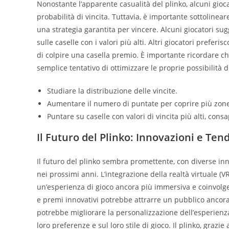
Nonostante l’apparente casualità del plinko, alcuni gioc
probabilità di vincita. Tuttavia, è importante sottolinear
una strategia garantita per vincere. Alcuni giocatori sug
sulle caselle con i valori più alti. Altri giocatori prefer
di colpire una casella premio. È importante ricordare ch
semplice tentativo di ottimizzare le proprie possibilità 
Studiare la distribuzione delle vincite.
Aumentare il numero di puntate per coprire più zone 
Puntare su caselle con valori di vincita più alti, cons
Il Futuro del Plinko: Innovazioni e Te
Il futuro del plinko sembra promettente, con diverse i
nei prossimi anni. L’integrazione della realtà virtuale (V
un’esperienza di gioco ancora più immersiva e coinvolge
e premi innovativi potrebbe attrarre un pubblico ancora pi
potrebbe migliorare la personalizzazione dell’esperienza
loro preferenze e sul loro stile di gioco. Il plinko, graz