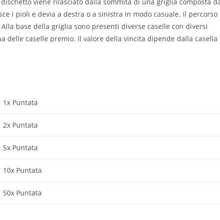
Un dischetto viene rilasciato dalla sommità di una griglia composta d
ce i pioli e devia a destra o a sinistra in modo casuale. Il percorso
Alla base della griglia sono presenti diverse caselle con diversi
una delle caselle premio. Il valore della vincita dipende dalla casella
1x Puntata
2x Puntata
5x Puntata
10x Puntata
50x Puntata