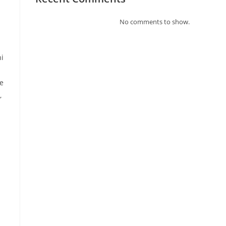
No comments to show.
hi
le
,