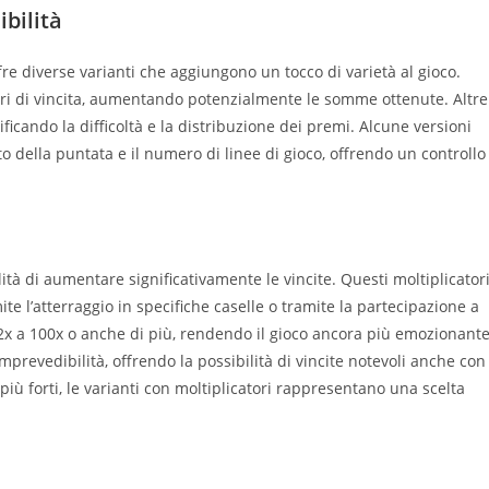
ibilità
re diverse varianti che aggiungono un tocco di varietà al gioco.
tori di vincita, aumentando potenzialmente le somme ottenute. Altre
ificando la difficoltà e la distribuzione dei premi. Alcune versioni
o della puntata e il numero di linee di gioco, offrendo un controllo
ilità di aumentare significativamente le vincite. Questi moltiplicator
te l’atterraggio in specifiche caselle o tramite la partecipazione a
 2x a 100x o anche di più, rendendo il gioco ancora più emozionante
prevedibilità, offrendo la possibilità di vincite notevoli anche con
iù forti, le varianti con moltiplicatori rappresentano una scelta