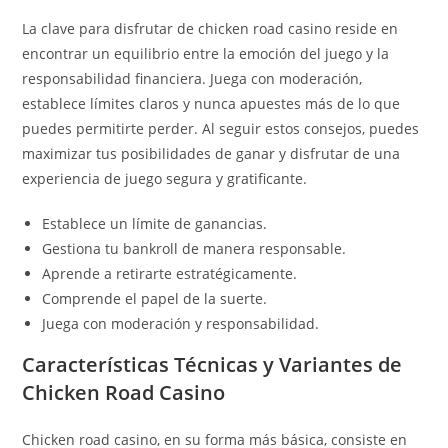
La clave para disfrutar de chicken road casino reside en
encontrar un equilibrio entre la emoción del juego y la
responsabilidad financiera. Juega con moderación,
establece límites claros y nunca apuestes más de lo que
puedes permitirte perder. Al seguir estos consejos, puedes
maximizar tus posibilidades de ganar y disfrutar de una
experiencia de juego segura y gratificante.
Establece un límite de ganancias.
Gestiona tu bankroll de manera responsable.
Aprende a retirarte estratégicamente.
Comprende el papel de la suerte.
Juega con moderación y responsabilidad.
Características Técnicas y Variantes de
Chicken Road Casino
Chicken road casino, en su forma más básica, consiste en