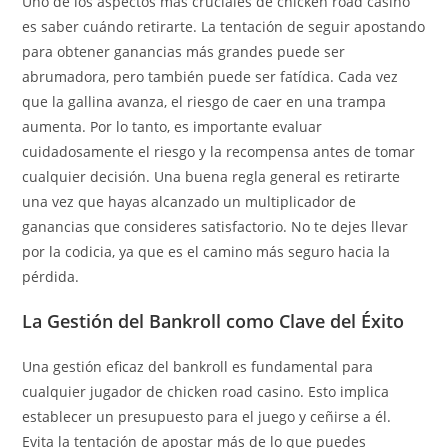
Uno de los aspectos más cruciales de chicken road casino
es saber cuándo retirarte. La tentación de seguir apostando
para obtener ganancias más grandes puede ser
abrumadora, pero también puede ser fatídica. Cada vez
que la gallina avanza, el riesgo de caer en una trampa
aumenta. Por lo tanto, es importante evaluar
cuidadosamente el riesgo y la recompensa antes de tomar
cualquier decisión. Una buena regla general es retirarte
una vez que hayas alcanzado un multiplicador de
ganancias que consideres satisfactorio. No te dejes llevar
por la codicia, ya que es el camino más seguro hacia la
pérdida.
La Gestión del Bankroll como Clave del Éxito
Una gestión eficaz del bankroll es fundamental para
cualquier jugador de chicken road casino. Esto implica
establecer un presupuesto para el juego y ceñirse a él.
Evita la tentación de apostar más de lo que puedes