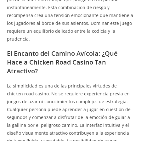
instantáneamente. Esta combinación de riesgo y
recompensa crea una tensión emocionante que mantiene a
los jugadores al borde de sus asientos. Dominar este juego
requiere un equilibrio delicado entre la codicia y la
prudencia.
El Encanto del Camino Avícola: ¿Qué
Hace a Chicken Road Casino Tan
Atractivo?
La simplicidad es una de las principales virtudes de
chicken road casino. No se requiere experiencia previa en
juegos de azar ni conocimientos complejos de estrategia.
Cualquier persona puede aprender a jugar en cuestión de
segundos y comenzar a disfrutar de la emoción de guiar a
la gallina por el peligroso camino. La interfaz intuitiva y el
diseño visualmente atractivo contribuyen a la experiencia
de juego fluida y agradable. La posibilidad de ganar