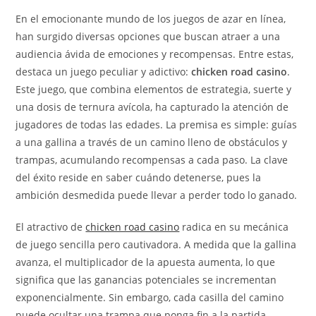
En el emocionante mundo de los juegos de azar en línea,
han surgido diversas opciones que buscan atraer a una
audiencia ávida de emociones y recompensas. Entre estas,
destaca un juego peculiar y adictivo:
chicken road casino
.
Este juego, que combina elementos de estrategia, suerte y
una dosis de ternura avícola, ha capturado la atención de
jugadores de todas las edades. La premisa es simple: guías
a una gallina a través de un camino lleno de obstáculos y
trampas, acumulando recompensas a cada paso. La clave
del éxito reside en saber cuándo detenerse, pues la
ambición desmedida puede llevar a perder todo lo ganado.
El atractivo de
chicken road casino
radica en su mecánica
de juego sencilla pero cautivadora. A medida que la gallina
avanza, el multiplicador de la apuesta aumenta, lo que
significa que las ganancias potenciales se incrementan
exponencialmente. Sin embargo, cada casilla del camino
puede ocultar una trampa que ponga fin a la partida