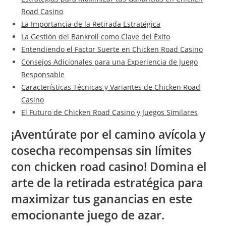
Road Casino
La Importancia de la Retirada Estratégica
La Gestión del Bankroll como Clave del Éxito
Entendiendo el Factor Suerte en Chicken Road Casino
Consejos Adicionales para una Experiencia de Juego
Responsable
Características Técnicas y Variantes de Chicken Road
Casino
El Futuro de Chicken Road Casino y Juegos Similares
¡Aventúrate por el camino avícola y
cosecha recompensas sin límites
con chicken road casino! Domina el
arte de la retirada estratégica para
maximizar tus ganancias en este
emocionante juego de azar.