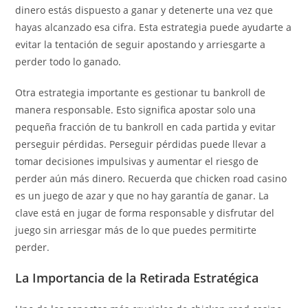
dinero estás dispuesto a ganar y detenerte una vez que
hayas alcanzado esa cifra. Esta estrategia puede ayudarte a
evitar la tentación de seguir apostando y arriesgarte a
perder todo lo ganado.
Otra estrategia importante es gestionar tu bankroll de
manera responsable. Esto significa apostar solo una
pequeña fracción de tu bankroll en cada partida y evitar
perseguir pérdidas. Perseguir pérdidas puede llevar a
tomar decisiones impulsivas y aumentar el riesgo de
perder aún más dinero. Recuerda que chicken road casino
es un juego de azar y que no hay garantía de ganar. La
clave está en jugar de forma responsable y disfrutar del
juego sin arriesgar más de lo que puedes permitirte
perder.
La Importancia de la Retirada Estratégica