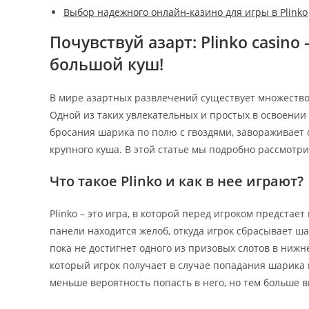
Выбор надежного онлайн-казино для игры в Plinko
Почувствуй азарт: Plinko casino
большой куш!
В мире азартных развлечений существует множество
Одной из таких увлекательных и простых в освоении
бросания шарика по полю с гвоздями, завораживает
крупного куша. В этой статье мы подробно рассмотри
Что такое Plinko и как в нее играют?
Plinko – это игра, в которой перед игроком предстае
панели находится желоб, откуда игрок сбрасывает ша
пока не достигнет одного из призовых слотов в ниж
который игрок получает в случае попадания шарика в
меньше вероятность попасть в него, но тем больше 