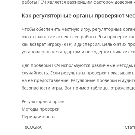
работы ГСЧ является важнейшим фактором доверия к
Как регуляторные органы проверяют че
Чтобы обеспечить честную игру, регуляторные орга
охватывают все аспекты ее работы. Эти проверки кас
как возврат игроку (RTP) и дисперсия. Целью этих пр
установленным стандартам и не содержит никаких ск
Для проверки ГСЧ используются различные методы, в
случайность. Если результаты проверки показывают,
на ее предоставление. Регулярные проверки и аудит
безопасности игры. Вот пример таблицы, отражающ
Регуляторный орган
Методы проверки
Периодичность
eCOGRA
Стат