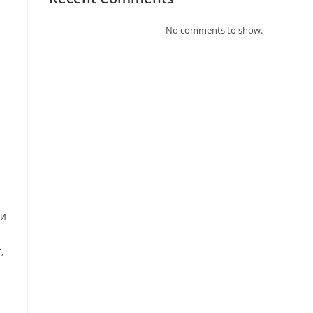
No comments to show.
ти
,