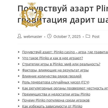
Почувствуй азарт Plin
гравитация дарит ш
webmaster
October 7, 2025
Post
Почувствуй азарт: Plinko casino – игра, где грави
Что такое Plinko и как в нее играют?
Стратегии игры в Plinko: миф или реальность?
Факторы, влияющие на результат игры
Влияние количества рядов гвоздей
Роль генератора случайных чисел (ГСЧ)
Как регуляторные органы проверяют честность и
Преимущества и недостатки игры Plinko
Почему Plinko популярна среди игроков
Как избежать зависимости от Plinko