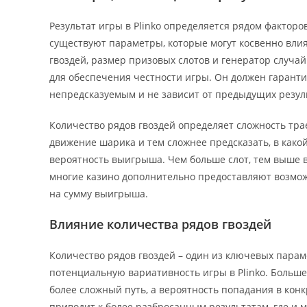
Результат игры в Plinko определяется рядом факторо
существуют параметры, которые могут косвенно влия
гвоздей, размер призовых слотов и генератор случа
для обеспечения честности игры. Он должен гаранти
непредсказуемым и не зависит от предыдущих резул
Количество рядов гвоздей определяет сложность тра
движение шарика и тем сложнее предсказать, в какой
вероятность выигрыша. Чем больше слот, тем выше 
многие казино дополнительно предоставляют возмож
на сумму выигрыша.
Влияние количества рядов гвоздей
Количество рядов гвоздей – один из ключевых парам
потенциальную вариативность игры в Plinko. Больше
более сложный путь, а вероятность попадания в кон
приводит к более разбросанным результатам, где и 