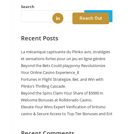
Search
SEARCH
Reach Out
Rakhit Foundation
Recent Posts
La mécanique captivante du Plinko avis, stratégies
et sensations fortes pour un jeu en ligne génére
Beyond the Bets Could playjonny Revolutionize
Your Online Casino Experience_8
Fortunes in Flight Strategize, Bet, and Win with
Plinko’s Thrilling Cascade.
Beyond the Spins Claim Your Share of $5000 in
Welcome Bonuses at Rolldorado Casino.
Elevate Your Wins Expert Verification of britsino
casino & Secure Access to Top-Tier Bonuses and Ent
Recent Comments