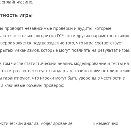
 онлайн-казино.
стность игры
ны проводят независимые проверки и аудиты, которые
аются не только алгоритма ГСЧ, но и других параметров, таких
оверок является подтверждение того, что игра соответствует
рытых механизмов, которые могут повлиять на результат игры.
 том числе статистический анализ, моделирование и тесты на
 что игра соответствует стандартам, казино получает лицензию
ы гарантируют, что игроки могут быть уверены в честности и
ей ключевые объемы проверок:
истический анализ, моделирование
Ежемесячно