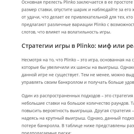
Основная прелесть Plinko заключается в ее простот
размер ставки, опустите шарик и наблюдайте за его
от удачи, что делает ее привлекательной для тех, к
предлагают различные вариации Plinko с возможнос
слотов, что влияет на волатильность игры.
Стратегии игры в Plinko: миф или р
Несмотря на то, что Plinko – это игра, основанная н
которые бы увеличили их шансы на выигрыш. Однако
данной игре не существует. Тем не менее, можно выд
управлять своим банкроллом и получать больше удов
Один из распространенных подходов – это стратегия 
небольшие ставки на большое количество раундов. Т
повысить вероятность выигрыша. Другая стратегия – 
надеясь на крупный выигрыш. Однако, данный подхо
потере банкролла. В таблице ниже представлены раз
предполагаемые риски: