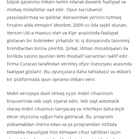
böyük qazanma imkanı təmin edərək davamlı fəaliyyət və
mütləq mükafatlar vəd edir. Oyun təcrübənizi
yaxşılaşdırmaq və qaliblər dairəsindəki yerinizi tutmaq
fırsatını əldə etməyin! Mostbet, 2009-cu ildə təşkil olunan,
Venson Ltd-ə məxsus olan və Kipr ərazisində fəaliyyət
göstərən bir bukmeker şirkətidir ki, iş dünyasında tanınmış
brendlərdən birinə çevrilib. Şirkət, idman müsabiqələri ilə
birlikdə casino oyunları kimi müxtəlif variantları təklif edir.
Firma Curacao tərəfindən verilmiş ofşor lisenziyası əsasında
fəaliyyət göstərir. Bu, oyunçulara daha təhlükəsiz və etibarlı
bir platformada oyun oynama imkanı verir.
Mobil versiyaya daxil olmaq üçün mobil cihazınızın
brauzerində veb saytı ziyarət edin. Veb sayt avtomatik
olaraq mobil cihazınızı tanıyacaq və interfeysi daha kiçik
ekran ölçüsünə uyğun hala gətirəcək. Bu, proqramı
yükləməkdən imtina edən və ya proqramdan istifadə
etməkdə məsuliyyət hiss etməyən cihaz sahibləri üçün