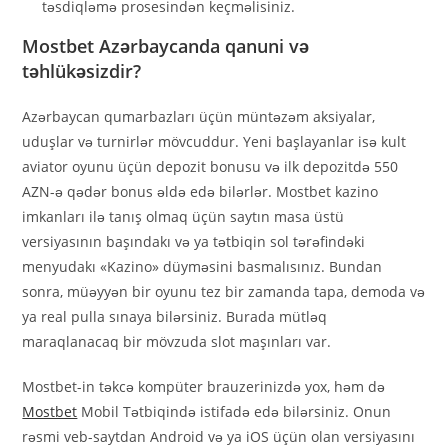
təsdiqləmə prosesindən keçməlisiniz.
Mostbet Azərbaycanda qanuni və
təhlükəsizdir?
Azərbaycan qumarbazları üçün müntəzəm aksiyalar,
uduşlar və turnirlər mövcuddur. Yeni başlayanlar isə kult
aviator oyunu üçün depozit bonusu və ilk depozitdə 550
AZN-ə qədər bonus əldə edə bilərlər. Mostbet kazino
imkanları ilə tanış olmaq üçün saytın masa üstü
versiyasının başındakı və ya tətbiqin sol tərəfindəki
menyudakı «Kazino» düyməsini basmalısınız. Bundan
sonra, müəyyən bir oyunu tez bir zamanda tapa, demoda və
ya real pulla sınaya bilərsiniz. Burada mütləq
maraqlanacaq bir mövzuda slot maşınları var.
Mostbet-in təkcə kompüter brauzerinizdə yox, həm də
Mostbet
Mobil Tətbiqində istifadə edə bilərsiniz. Onun
rəsmi veb-saytdan Android və ya iOS üçün olan versiyasını