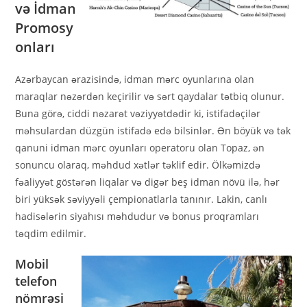
və İdman
Promosy
onları
Azərbaycan ərazisində, idman mərc oyunlarına olan
maraqlar nəzərdən keçirilir və sərt qaydalar tətbiq olunur.
Buna görə, ciddi nəzarət vəziyyətdədir ki, istifadəçilər
məhsulardan düzgün istifadə edə bilsinlər. Ən böyük və tək
qanuni idman mərc oyunları operatoru olan Topaz, ən
sonuncu olaraq, məhdud xətlər təklif edir. Ölkəmizdə
fəaliyyət göstərən liqalar və digər beş idman növü ilə, hər
biri yüksək səviyyəli çempionatlarla tanınır. Lakin, canlı
hadisələrin siyahısı məhdudur və bonus proqramları
təqdim edilmir.
Mobil
telefon
nömrəsi