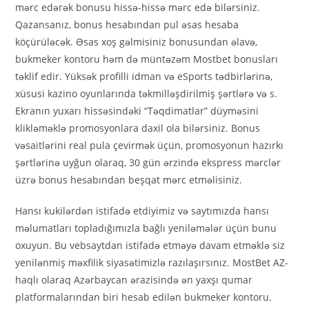
mərc edərək bonusu hissə-hissə mərc edə bilərsiniz.
Qazansanız, bonus hesabından pul əsas hesaba
köçürüləcək. Əsas xoş gəlmisiniz bonusundan əlavə,
bukmeker kontoru həm də müntəzəm Mostbet bonusları
təklif edir. Yüksək profilli idman və eSports tədbirlərinə,
xüsusi kazino oyunlarında təkmilləşdirilmiş şərtlərə və s.
Ekranın yuxarı hissəsindəki “Təqdimatlar” düyməsini
klikləməklə promosyonlara daxil ola bilərsiniz. Bonus
vəsaitlərini real pula çevirmək üçün, promosyonun hazırkı
şərtlərinə uyğun olaraq, 30 gün ərzində ekspress mərclər
üzrə bonus hesabından beşqat mərc etməlisiniz.
Hansı kukilərdən istifadə etdiyimiz və saytımızda hansı
məlumatları topladığımızla bağlı yeniləmələr üçün bunu
oxuyun. Bu vebsaytdan istifadə etməyə davam etməklə siz
yenilənmiş məxfilik siyasətimizlə razılaşırsınız. MostBet AZ-
haqlı olaraq Azərbaycan ərazisində ən yaxşı qumar
platformalarından biri hesab edilən bukmeker kontoru.