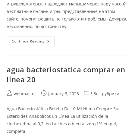
игрушек, которые надоедают малышу через пару часов?
Бесплатные онлайн игры, представленные на этом
сайте, помогут решить не только эти проблемы. Дочурка,
несомненно, по достоинству…
Continue Reading
agua bacteriostatica comprar en
línea 20
webmaster
January 3, 2026
! Без рубрики
Agua Bacteriostática Botella De 10 Ml Hilma Compre Sus
Esteroides Anabólicos En Línea La utilización de la
clorhexidina al 0,2  en buches o bien al zero,1% en gel,
completa…