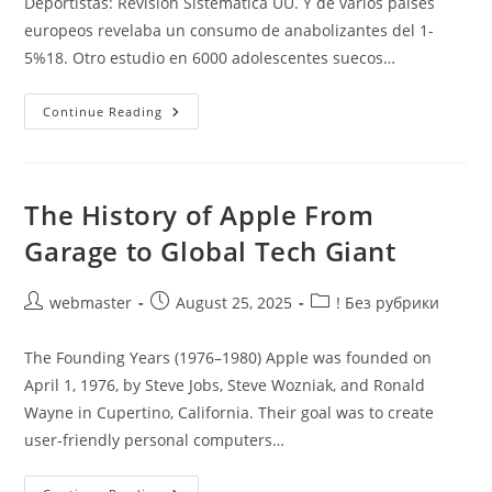
Deportistas: Revisión Sistemática UU. Y de varios países
europeos revelaba un consumo de anabolizantes del 1-
5%18. Otro estudio en 6000 adolescentes suecos…
Continue Reading
The History of Apple From
Garage to Global Tech Giant
webmaster
August 25, 2025
! Без рубрики
The Founding Years (1976–1980) Apple was founded on
April 1, 1976, by Steve Jobs, Steve Wozniak, and Ronald
Wayne in Cupertino, California. Their goal was to create
user-friendly personal computers…