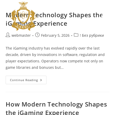
Modern Technology Shapes the
iGaming Experience
webmaster
February 5, 2026
! Без рубрики
The iGaming industry has evolved rapidly over the last
decade, driven by innovations in software, regulation and
player expectations. Operators now compete not only on
game libraries and bonuses but…
Continue Reading
How Modern Technology Shapes
the iGaming Experience