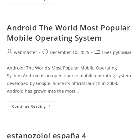
Android The World Most Popular
Mobile Operating System
webmaster
December 10, 2025
! Без рубрики
Android: The World’s Most Popular Mobile Operating
System Android is an open-source mobile operating system
developed by Google. Since its official launch in 2008,
Android has grown into the most…
Continue Reading
estanozolol españa 4