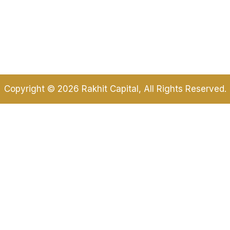
Copyright ©
2026
Rakhit Capital, All Rights Reserved.