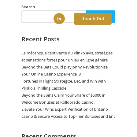
Search
SEARCH
Reach Out
Rakhit Foundation
Recent Posts
La mécanique captivante du Plinko avis, stratégies
et sensations fortes pour un jeu en ligne génére
Beyond the Bets Could playjonny Revolutionize
Your Online Casino Experience_8
Fortunes in Flight Strategize, Bet, and Win with
Plinko’s Thrilling Cascade.
Beyond the Spins Claim Your Share of $5000 in
Welcome Bonuses at Rolldorado Casino.
Elevate Your Wins Expert Verification of britsino
casino & Secure Access to Top-Tier Bonuses and Ent
Recent Comments