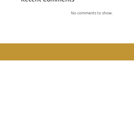
No comments to show.