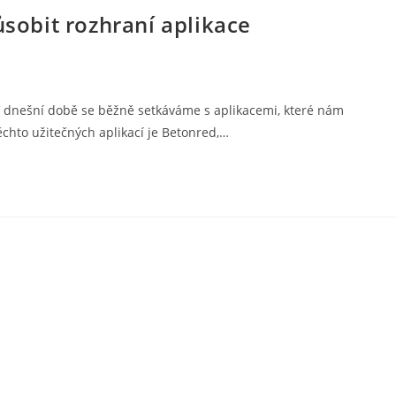
ůsobit rozhraní aplikace
Our Story
Our Philosophy
Ideas
FuM©
 V dnešní době se běžně setkáváme s aplikacemi, které nám
ěchto užitečných aplikací je Betonred,…