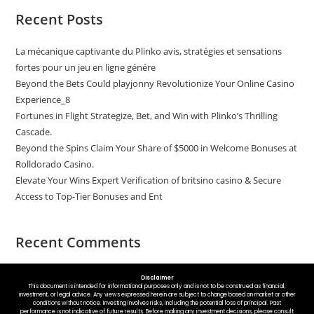
Recent Posts
La mécanique captivante du Plinko avis, stratégies et sensations
fortes pour un jeu en ligne génére
Beyond the Bets Could playjonny Revolutionize Your Online Casino
Experience_8
Fortunes in Flight Strategize, Bet, and Win with Plinko’s Thrilling
Cascade.
Beyond the Spins Claim Your Share of $5000 in Welcome Bonuses at
Rolldorado Casino.
Elevate Your Wins Expert Verification of britsino casino & Secure
Access to Top-Tier Bonuses and Ent
Recent Comments
No comments to show.
Disclaimer
This document is intended for informational purposes only and is not to be construed as financial,
investment, or legal advice. Any views expressed herein are subject to change based on market or other
conditions without notice. Investing involves risks, including the potential loss of principal. Past
performance is not indicative of future results. Before making any investment decisions, please consult