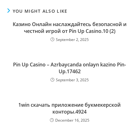
YOU MIGHT ALSO LIKE
Казино Онлайн наслаждайтесь безопасной и
честной игрой от Pin Up Casino.10 (2)
September 2, 2025
Pin Up Casino – Azrbaycanda onlayn kazino Pin-
Up.17462
September 3, 2025
1win скачать приложение букмекерской
конторы.4924
December 16, 2025