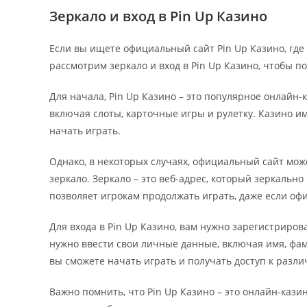
Зеркало и вход в Pin Up Казино
Если вы ищете официальный сайт Pin Up Казино, где 
рассмотрим зеркало и вход в Pin Up Казино, чтобы п
Для начала, Pin Up Казино – это популярное онлайн-
включая слоты, карточные игры и рулетку. Казино и
начать играть.
Однако, в некоторых случаях, официальный сайт може
зеркало. Зеркало – это веб-адрес, который зеркальн
позволяет игрокам продолжать играть, даже если оф
Для входа в Pin Up Казино, вам нужно зарегистриров
нужно ввести свои личные данные, включая имя, фам
вы сможете начать играть и получать доступ к разл
Важно помнить, что Pin Up Казино – это онлайн-казин