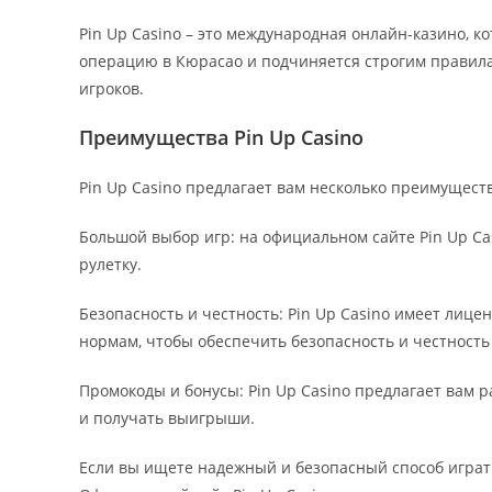
Pin Up Casino – это международная онлайн-казино, к
операцию в Кюрасао и подчиняется строгим правила
игроков.
Преимущества Pin Up Casino
Pin Up Casino предлагает вам несколько преимущест
Большой выбор игр: на официальном сайте Pin Up Cas
рулетку.
Безопасность и честность: Pin Up Casino имеет лиц
нормам, чтобы обеспечить безопасность и честность
Промокоды и бонусы: Pin Up Casino предлагает вам 
и получать выигрыши.
Если вы ищете надежный и безопасный способ играть 