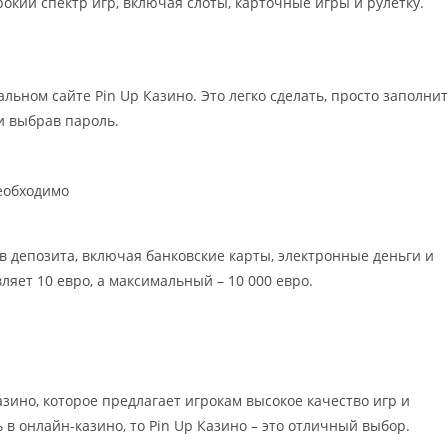
окий спектр игр, включая слоты, карточные игры и рулетку.
ьном сайте Pin Up Казино. Это легко сделать, просто заполни
и выбрав пароль.
еобходимо
в депозита, включая банковские карты, электронные деньги и
яет 10 евро, а максимальный – 10 000 евро.
азино, которое предлагает игрокам высокое качество игр и
в онлайн-казино, то Pin Up Казино – это отличный выбор.