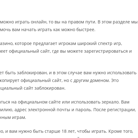
можно играть онлайн, то вы на правом пути. В этом разделе мы
омочь вам начать играть как можно быстрее.
казино, которое предлагает игрокам широкий спектр игр,
меет официальный сайт, где вы можете зарегистрироваться и
т быть заблокирован, и в этом случае вам нужно использовать
о копирует официальный сайт, но с другим доменом. Это
ициальный сайт заблокирован.
аться на официальном сайте или использовать зеркало. Вам
илию, адрес электронной почты и пароль. После регистрации,
ичным играм.
о, и вам нужно быть старше 18 лет, чтобы играть. Кроме того,