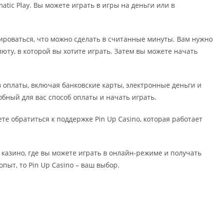
atic Play. Вы можете играть в игры на деньги или в
рироваться, что можно сделать в считанные минуты. Вам нужно
юту, в которой вы хотите играть. Затем вы можете начать
в оплаты, включая банковские карты, электронные деньги и
бный для вас способ оплаты и начать играть.
те обратиться к поддержке Pin Up Casino, которая работает
е казино, где вы можете играть в онлайн-режиме и получать
ыт, то Pin Up Casino – ваш выбор.