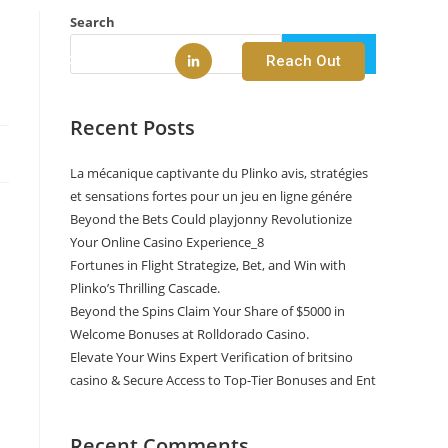
Search
SEARCH
Reach Out
Rakhit Foundation
Recent Posts
La mécanique captivante du Plinko avis, stratégies
et sensations fortes pour un jeu en ligne génére
и
Beyond the Bets Could playjonny Revolutionize
Your Online Casino Experience_8
Fortunes in Flight Strategize, Bet, and Win with
Plinko’s Thrilling Cascade.
Beyond the Spins Claim Your Share of $5000 in
Welcome Bonuses at Rolldorado Casino.
Elevate Your Wins Expert Verification of britsino
casino & Secure Access to Top-Tier Bonuses and Ent
Recent Comments