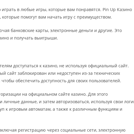
 играть в любые игры, которые вам понравятся. Pin Up Казино
, которые помогут вам начать игру с преимуществом.
лючая банковские карты, электронные деньги и другие. Это
азино и получать выигрыши.
ателям доступаться к казино, не используя официальный сайт.
ный сайт заблокирован или недоступен из-за технических
, чтобы обеспечить доступность для своих пользователей.
вторизации на официальном сайте казино. Для этого
и личные данные, и затем авторизоваться, используя свои логи
туп к игровым автоматам, а также к различным функциям и
, включая регистрацию через социальные сети, электронную