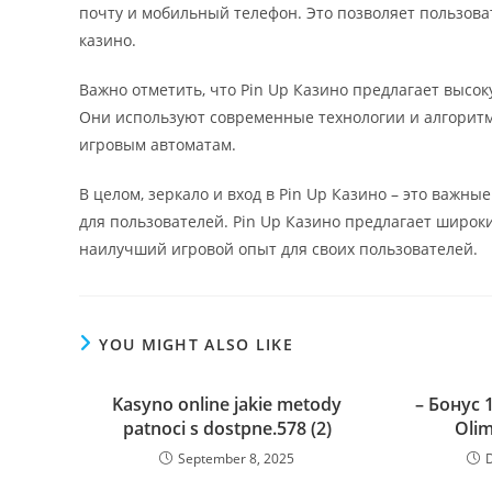
почту и мобильный телефон. Это позволяет пользова
казино.
Важно отметить, что Pin Up Казино предлагает высо
Они используют современные технологии и алгорит
игровым автоматам.
В целом, зеркало и вход в Pin Up Казино – это важн
для пользователей. Pin Up Казино предлагает широк
наилучший игровой опыт для своих пользователей.
YOU MIGHT ALSO LIKE
Kasyno online jakie metody
– Бонус 
patnoci s dostpne.578 (2)
Oli
September 8, 2025