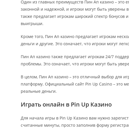
Один из главных преимуществ Пин Ап казино – это е
законной и надежной, и игроки могут быть уверены 
также предлагает игрокам широкий спектр бонусов и
выигрыши.
Кроме того, Пин Ап казино предлагает игрокам неск
деньги и другие. Это означает, что игроки могут лег
Пин Ап казино также предлагает игрокам 24/7 подд
проблемы. Это означает, что игроки могут быть уве
В целом, Пин Ап казино – это отличный выбор для и
платформу. Официальный сайт Pin Up Casino – это ме
реальные деньги.
Играть онлайн в Pin Up Казино
Для начала игры в Pin Up Казино вам нужно зарегис
считанные минуты, просто заполнив форму регистрац