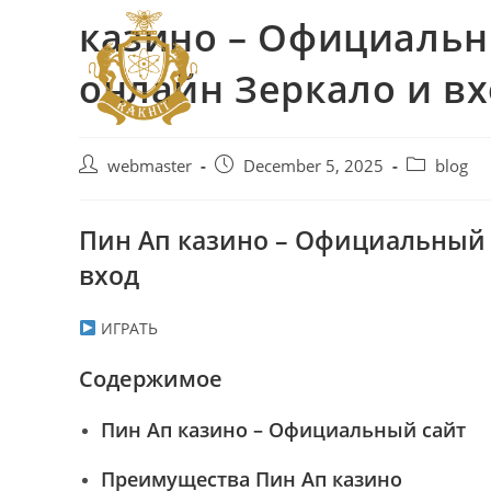
казино – Официальны
онлайн Зеркало и вх
webmaster
December 5, 2025
blog
Пин Ап казино – Официальный с
вход
ИГРАТЬ
Содержимое
Пин Ап казино – Официальный сайт
Преимущества Пин Ап казино