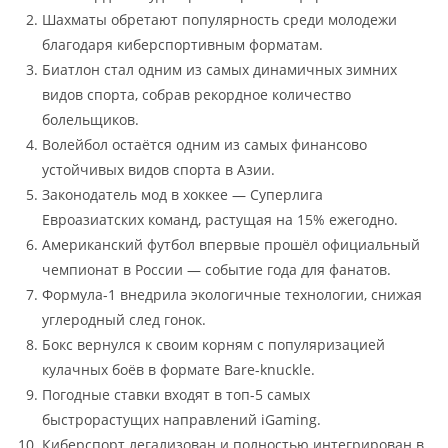
Шахматы обретают популярность среди молодежи
благодаря киберспортивным форматам.
Биатлон стал одним из самых динамичных зимних
видов спорта, собрав рекордное количество
болельщиков.
Волейбол остаётся одним из самых финансово
устойчивых видов спорта в Азии.
Законодатель мод в хоккее — Суперлига
Евроазиатских команд, растущая на 15% ежегодно.
Американский футбол впервые прошёл официальный
чемпионат в России — событие года для фанатов.
Формула-1 внедрила экологичные технологии, снижая
углеродный след гонок.
Бокс вернулся к своим корням с популяризацией
кулачных боёв в формате Bare-knuckle.
Погодные ставки входят в топ-5 самых
быстрорастущих направлений iGaming.
Киберспорт легализован и полностью интегрирован в