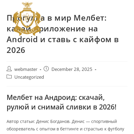
Прогулка в мир Мелбет:
качай приложение на
Android и ставь с кайфом в
2026
webmaster
December 28, 2025
Uncategorized
Мелбет на Андроид: скачай,
рулюй и снимай сливки в 2026!
Автор статьи:
Денис Богданов
. Денис — спортивный
обозреватель с опытом в беттинге и страстью к футболу