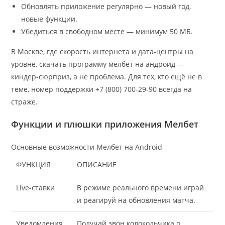
Обновлять приложение регулярно — новый год,
новые функции.
Убедиться в свободном месте — минимум 50 МБ.
В Москве, где скорость интернета и дата-центры на
уровне, скачать программу мелбет на андроид —
киндер-сюрприз, а не проблема. Для тех, кто ещё не в
теме, номер поддержки +7 (800) 700-29-90 всегда на
страже.
Функции и плюшки приложения Мелбет
Основные возможности Мелбет на Android
ФУНКЦИЯ
ОПИСАНИЕ
Live-ставки
В режиме реального времени играй
и реагируй на обновления матча.
Уведомления
Получай звон колокольчика о