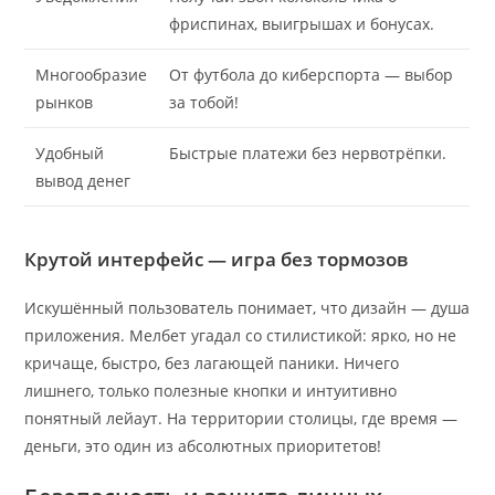
фриспинах, выигрышах и бонусах.
Многообразие
От футбола до киберспорта — выбор
рынков
за тобой!
Удобный
Быстрые платежи без нервотрёпки.
вывод денег
Крутой интерфейс — игра без тормозов
Искушённый пользователь понимает, что дизайн — душа
приложения. Мелбет угадал со стилистикой: ярко, но не
кричаще, быстро, без лагающей паники. Ничего
лишнего, только полезные кнопки и интуитивно
понятный лейаут. На территории столицы, где время —
деньги, это один из абсолютных приоритетов!