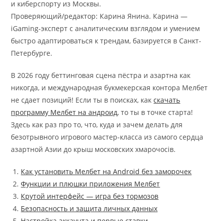
и киберспорту из Москвы.
Проверяющий/редактор:
Карина Янина
. Карина —
iGaming-эксперт с аналитическим взглядом и умением
быстро адаптироваться к трендам, базируется в Санкт-
Петербурге.
В 2026 году беттинговая сцена пёстра и азартна как
никогда, и международная букмекерская контора Мелбет
не сдает позиций! Если ты в поисках, как
скачать
программу Мелбет на андроид
, то ты в точке старта!
Здесь как раз про то, что, куда и зачем делать для
безотрывного игрового мастер-класса из самого сердца
азартной Азии до крыш московских хмарочосів.
Как установить Мелбет на Android без заморочек
Функции и плюшки приложения Мелбет
Крутой интерфейс — игра без тормозов
Безопасность и защита личных данных
Настройка аккаунта и первые ставки