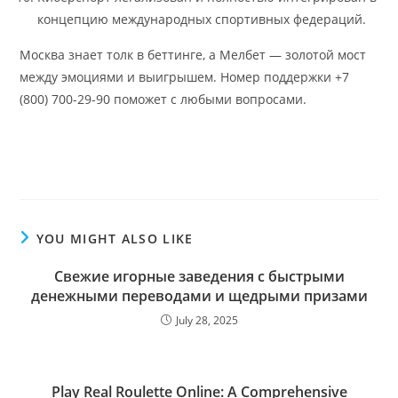
концепцию международных спортивных федераций.
Москва знает толк в беттинге, а Мелбет — золотой мост
между эмоциями и выигрышем. Номер поддержки +7
(800) 700-29-90 поможет с любыми вопросами.
YOU MIGHT ALSO LIKE
Свежие игорные заведения с быстрыми
денежными переводами и щедрыми призами
July 28, 2025
Play Real Roulette Online: A Comprehensive