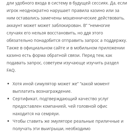
дли удобного входа в систему в будущей сессиях. Да, если
игрок неоднократно нарушает правила казино или за
ним оставались замечены мошеннические действовать,
аккаунт может может заблокирован. В” “немногие
случаях его нельзя восстановить, но ддя этого
обязательно понадобится отправить запрос а поддержку.
Также в официальном сайте и в мобильном приложении
казино есть форма обратной связи. Перед тем, как
подавать запрос, советуем изучающе изучить раздел
FAQ.
Хотя иной симулятор может же” “какой момент
выплатить вознаграждение.
Сертификат, подтверждающий качество услуг
предоставлен компанией, чей головной офис
находится на семряуи.
Чтобы ставить же эмуляторе реальные приличные и
получать эти выигрыши, необходимо