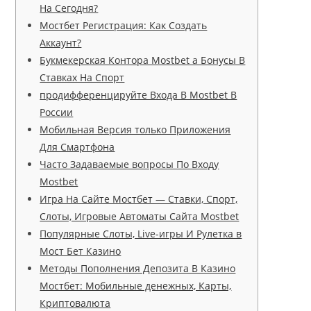
На Сегодня?
Мостбет Регистрация: Как Создать
Аккаунт?
Букмекерская Контора Mostbet а Бонусы В
Ставках На Спорт
продифференцируйте Входа В Mostbet В
России
Мобильная Версия только Приложения
Для Смартфона
Часто Задаваемые вопросы По Входу
Mostbet
Игра На Сайте Мостбет — Ставки, Спорт,
Слоты, Игровые Автоматы Сайта Mostbet
Популярные Слоты, Live-игры И Рулетка в
Мост Бет Казино
Методы Пополнения Депозита В Казино
Мостбет: Мобильные денежных, Карты,
Криптовалюта