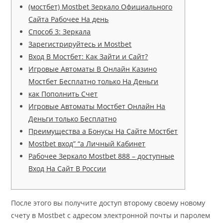
(мостбет) Mostbet Зеркало Официального
Сайта Рабочее На день
Способ 3: Зеркала
Зарегистрируйтесь и Mostbet
Вход В Мостбет: Как Зайти и Сайт?
Игровые Автоматы В Онлайн Казино
Мостбет Бесплатно только На Деньги
как Пополнить Счет
Игровые Автоматы Мостбет Онлайн На
Деньги только Бесплатно
Преимущества а Бонусы На Сайте Мостбет
Mostbet вход” “а Личный Кабинет
Рабочее Зеркало Mostbet 888 – доступные
Вход На Сайт В России
После этого вы получите доступ второму своему новому
счету в Mostbet с адресом электронной почты и паролем