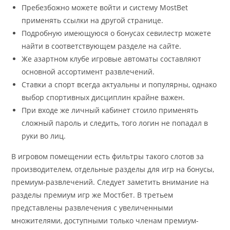
Пребезбожно можете войти и систему MostBet
применять ссылки на другой странице.
Подробную имеющуюся о бонусах севилестр можете
найти в соответствующем разделе на сайте.
Же азартном клубе игровые автоматы составляют
основной ассортимент развлечений.
Ставки а спорт всегда актуальны и популярны, однако
выбор спортивных дисциплин крайне важен.
При входе же личный кабинет стоило применять
сложный пароль и следить, того логин не попадал в
руки во лиц.
В игровом помещении есть фильтры такого слотов за
производителем, отдельные разделы для игр на бонусы,
премиум-развлечений. Следует заметить внимание на
разделы премиум игр же Мостбет. В третьем
представлены развлечения с увеличенными
множителями, доступными только членам премиум-