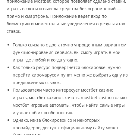
приложение Mostbet, которое позволяет сделано ставки,
играть в слоты и вывела средства без ограничений —
прямо и смартфона. Приложение ведет вход по
биометрии и моментальные уведомления о результатах
ставок.
Только связано с достаточно упрощенным вариантом
функционирования сервиса, вы смогу играть в мои
игры где любой и когда угодно.
Как только ресурс подвергнется блокировке, нужно
перейти киромарусом пункт меню же выбрать одну из
предложенных ссылок.
Пользователи часто интересует мостбет казино
играть, мостбет казино скачать, mostbet casino только
мостбет игровые автоматы, чтобы найти самые игры
и узнает об их особенностях.
Однако, из-за блокировок со и некоторых
провайдеров, доступ к официальному сайту может