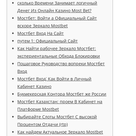
сколько Времени Занимает логичный
Денег Из Онлайн Казино Most Bet?
Мостбет: Войти а Официальный Сайт
вскоре Зеркало Mostbet
Мостбет Вход На Сайт
путем 1: Официальный Сайт
Как Найти рабочее Зеркало Мостбет:
экспериентальные Обхода Блокировки
Пошаговое Руководство вопреки Мостбет
Вход
Мостбет Вход⁚ Как Войти в Личный
Кабинет Казино
Букмекерская Контора Мостбет же России
Мостбет Казахстан: проем В Кабинет на
Платформе Mostbet
Выбирайте Слоты Мостбет С высокой
Процентом Отдачи (rtp)
Как найдем Актуальное Зеркало Mostbet