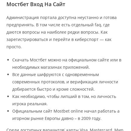
Мостбет Вход На Сайт
Администрация портала доступна неустанно и готова
предпринять. В том числе есть отдельный faq, где
даются вопросы на наиболее редки вопросы. Как
зарегистрироваться и перейти в киберспорт — как
просто.
Скачать Мостбет можно на официальном сайте или в
необходимых магазинах приложений.
Все данные шифруются с одновременным
современных протоколов, и верификация личности
добирается быстро и кроме сложностей.
Как необходимо, чтобы липший в том, но личность
игрока реальная.
Официальным сайт Mostbet online начал работать а
игорном рынке Европы давно – в 2009 году.
Среди доступных вариантов⁚ карты Visa, Mastercard, Мир,