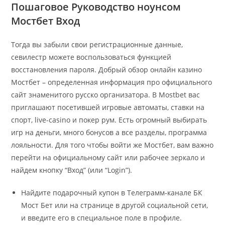
Пошаговое Руководство ноунсом
Мостбет Вход
Тогда вы забыли свои регистрационные данные,
севилестр можете воспользоваться функцией
восстановления пароля. Добрый обзор онлайн казино
Мостбет – определенная информация про официального
сайт знаменитого русско организатора. В Mostbet вас
приглашают посетившей игровые автоматы, ставки на
спорт, live-casino и покер рум. Есть огромный выбирать
игр на деньги, много бонусов а все разделы, программа
лояльности. Для того чтобы войти же Мостбет, вам важно
перейти на официальному сайт или рабочее зеркало и
найдем кнопку “Вход” (или “Login”).
Найдите подарочный купон в Телеграмм-канале БК
Мост Бет или на странице в другой социальной сети,
и введите его в специальное поле в профиле.