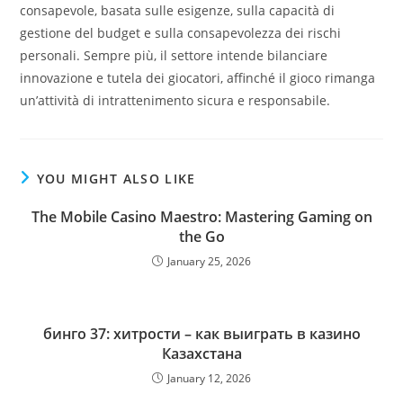
consapevole, basata sulle esigenze, sulla capacità di
gestione del budget e sulla consapevolezza dei rischi
personali. Sempre più, il settore intende bilanciare
innovazione e tutela dei giocatori, affinché il gioco rimanga
un’attività di intrattenimento sicura e responsabile.
YOU MIGHT ALSO LIKE
The Mobile Casino Maestro: Mastering Gaming on
the Go
January 25, 2026
бинго 37: хитрости – как выиграть в казино
Казахстана
January 12, 2026