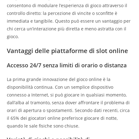
consentono di modulare l’esperienza di gioco attraverso il
controllo diretto: la percezione di vincite o sconfitte è
immediata e tangibile. Questo può essere un vantaggio per
chi cerca un’interazione più diretta e meno astratta con il
gioco.
Vantaggi delle piattaforme di slot online
Accesso 24/7 senza limiti di orario o distanza
La prima grande innovazione del gioco online è la
disponibilità continua. Con un semplice dispositivo
connesso a Internet, si può giocare in qualsiasi momento,
dall’alba al tramonto, senza dover affrontare il problema di
orari di apertura o spostamenti. Secondo dati recenti, circa
il 65% dei giocatori online preferisce giocare di notte,
quando le sale fisiche sono chiuse.