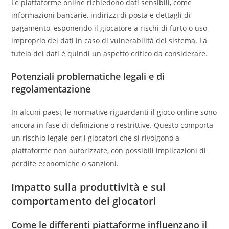
Le piattaforme online richiedono dati sensibili, come
informazioni bancarie, indirizzi di posta e dettagli di
pagamento, esponendo il giocatore a rischi di furto o uso
improprio dei dati in caso di vulnerabilità del sistema. La
tutela dei dati è quindi un aspetto critico da considerare.
Potenziali problematiche legali e di
regolamentazione
In alcuni paesi, le normative riguardanti il gioco online sono
ancora in fase di definizione o restrittive. Questo comporta
un rischio legale per i giocatori che si rivolgono a
piattaforme non autorizzate, con possibili implicazioni di
perdite economiche o sanzioni.
Impatto sulla produttività e sul
comportamento dei giocatori
Come le differenti piattaforme influenzano il