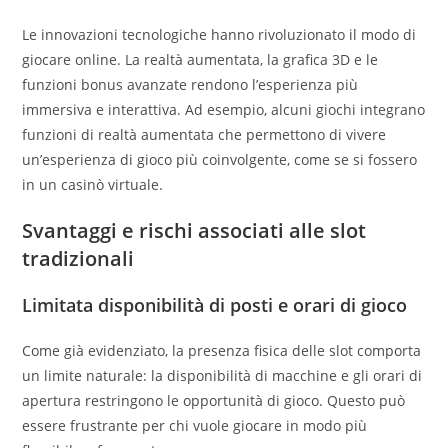
Le innovazioni tecnologiche hanno rivoluzionato il modo di
giocare online. La realtà aumentata, la grafica 3D e le
funzioni bonus avanzate rendono l’esperienza più
immersiva e interattiva. Ad esempio, alcuni giochi integrano
funzioni di realtà aumentata che permettono di vivere
un’esperienza di gioco più coinvolgente, come se si fossero
in un casinò virtuale.
Svantaggi e rischi associati alle slot
tradizionali
Limitata disponibilità di posti e orari di gioco
Come già evidenziato, la presenza fisica delle slot comporta
un limite naturale: la disponibilità di macchine e gli orari di
apertura restringono le opportunità di gioco. Questo può
essere frustrante per chi vuole giocare in modo più