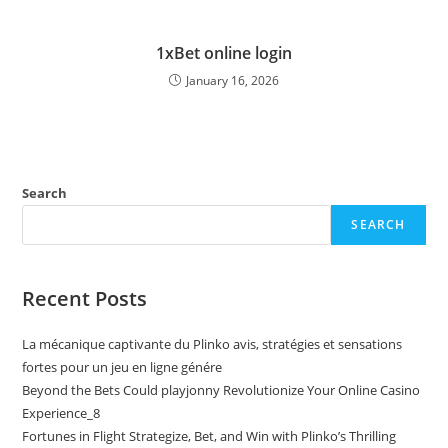
1xBet online login
January 16, 2026
Search
SEARCH
Recent Posts
La mécanique captivante du Plinko avis, stratégies et sensations
fortes pour un jeu en ligne génére
Beyond the Bets Could playjonny Revolutionize Your Online Casino
Experience_8
Fortunes in Flight Strategize, Bet, and Win with Plinko’s Thrilling