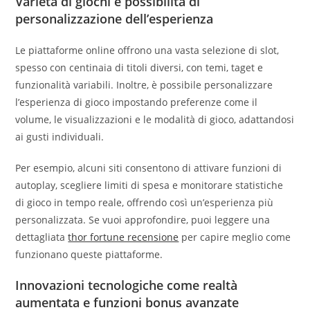
Varietà di giochi e possibilità di
personalizzazione dell’esperienza
Le piattaforme online offrono una vasta selezione di slot,
spesso con centinaia di titoli diversi, con temi, taget e
funzionalità variabili. Inoltre, è possibile personalizzare
l’esperienza di gioco impostando preferenze come il
volume, le visualizzazioni e le modalità di gioco, adattandosi
ai gusti individuali.
Per esempio, alcuni siti consentono di attivare funzioni di
autoplay, scegliere limiti di spesa e monitorare statistiche
di gioco in tempo reale, offrendo così un’esperienza più
personalizzata. Se vuoi approfondire, puoi leggere una
dettagliata
thor fortune recensione
per capire meglio come
funzionano queste piattaforme.
Innovazioni tecnologiche come realtà
aumentata e funzioni bonus avanzate