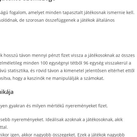
osságú fogalom, amelyet minden tapasztalt játékosnak ismernie kell.
olódnak, de szorosan összefüggenek a játékok általános
ék hosszú távon mennyi pénzt fizet vissza a játékosoknak az összes
 elméletileg minden 100 egységnyi tétből 96 egység visszakerül a
ú statisztika, és rövid távon a kimenetel jelentősen eltérhet ettől
ztosítva, hogy a kaszinók ne manipulálják a számokat.
ikája
k milyen gyakran és milyen mértékű nyereményeket fizet.
sebb nyereményeket. Ideálisak azoknak a játékosoknak, akik
tal.
mikor igen, akkor nagyobb összegeket. Ezek a játékok nagyobb