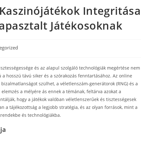
 Kaszinójátékok Integritása
Our Story
Our Philosophy
Ideas
FuM©
apasztalt Játékosoknak
egorized
 tisztességessége és az alapul szolgáló technológiák megértése nem
a hosszú távú siker és a szórakozás fenntartásához. Az online
ya bizalmatlanságot szülhet, a véletlenszám-generátorok (RNG) és a
az elemzés a mélyére ás ennek a témának, feltárva azokat a
tálják, hogy a játékok valóban véletlenszerűek és tisztességesek
 a tájékozottság a legjobb stratégia, és az olyan források, mint a
 trendekbe és technológiákba.
ja