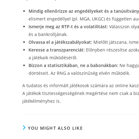
Mindig ellenőrizze az engedélyeket és a tanúsítván
elismert engedéllyel (pl. MGA, UKGC) és független au
Ismerje meg az RTP-t és a volatilitást:
Válasszon olyan
és a bankrolljának.
Olvassa el a játékszabályokat:
Mielőtt játszana, ismer
Keresse a transzparenciát:
Előnyben részesítse azoka
a játékaik működéséről.
Bízzon a statisztikában, ne a babonákban:
Ne hagyja
döntéseit. Az RNG a valószínűség elvén működik.
A tudatos és informált játékosok számára az online kasz
A játékok tisztességességének megértése nem csak a biza
játékélményhez is.
YOU MIGHT ALSO LIKE