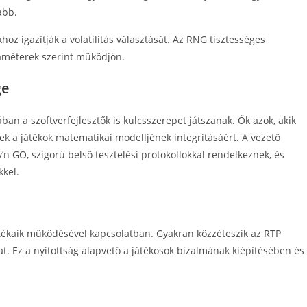
abb.
hoz igazítják a volatilitás választását. Az RNG tisztességes
araméterek szerint működjön.
ge
ban a szoftverfejlesztők is kulcsszerepet játszanak. Ők azok, akik
ek a játékok matematikai modelljének integritásáért. A vezető
’n GO, szigorú belső tesztelési protokollokkal rendelkeznek, és
kkel.
játékaik működésével kapcsolatban. Gyakran közzéteszik az RTP
kat. Ez a nyitottság alapvető a játékosok bizalmának kiépítésében és