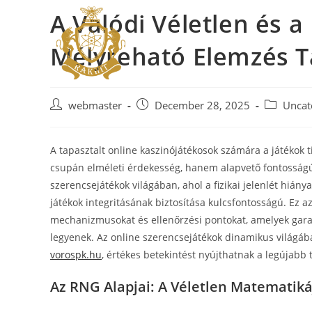
A Valódi Véletlen és a
Mélyreható Elemzés T
webmaster
December 28, 2025
Uncat
A tapasztalt online kaszinójátékosok számára a játékok
csupán elméleti érdekesség, hanem alapvető fontosságú 
szerencsejátékok világában, ahol a fizikai jelenlét hián
játékok integritásának biztosítása kulcsfontosságú. Ez 
mechanizmusokat és ellenőrzési pontokat, amelyek garan
legyenek. Az online szerencsejátékok dinamikus világában
vorospk.hu
, értékes betekintést nyújthatnak a legújabb
Az RNG Alapjai: A Véletlen Matematiká