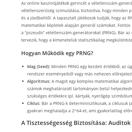
Az online kaszinójátékok gerincét a véletlenszám-generá
véletlenszerűség szimulálása, biztosítva, hogy minden p
és a jövőbelitől. A tapasztalt játékosok tudják, hogy az
matematikai képletek alapján generál számokat. Fontos
a “pszeudo” véletlenszám-generátorokat (PRNG). Bár az
tervezik, hogy a kimenetelük statisztikailag megkülönböz
Hogyan Működik egy PRNG?
Mag (Seed):
Minden PRNG egy kezdeti értékből, az úgy
rendszer eseményeiből vagy más nehezen előrejelezh
Algoritmus:
A magot egy komplex matematikai algorit
számok meghatározott tartományon belül helyezkednek
szükséges értékekre (pl. kártyák, nyerőgép szimbólum
Ciklus:
Bár a PRNG-k determinisztikusak, a ciklusuk (
gyakran meghaladja a 2^64-et, ami gyakorlatilag előr
A Tisztességesség Biztosítása: Audito