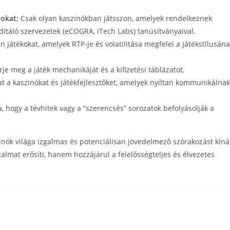
yokat:
Csak olyan kaszinókban játsszon, amelyek rendelkeznek
ditáló szervezetek (eCOGRA, iTech Labs) tanúsítványaival.
 játékokat, amelyek RTP-je és volatilitása megfelel a játékstílusán
je meg a játék mechanikáját és a kifizetési táblázatot.
t a kaszinókat és játékfejlesztőket, amelyek nyíltan kommunikálnak
, hogy a tévhitek vagy a “szerencsés” sorozatok befolyásolják a
inók világa izgalmas és potenciálisan jövedelmező szórakozást kíná
lmat erősíti, hanem hozzájárul a felelősségteljes és élvezetes