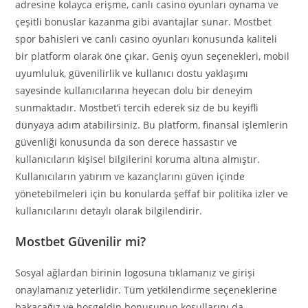
adresine kolayca erişme, canlı casino oyunları oynama ve
çeşitli bonuslar kazanma gibi avantajlar sunar. Mostbet
spor bahisleri ve canlı casino oyunları konusunda kaliteli
bir platform olarak öne çıkar. Geniş oyun seçenekleri, mobil
uyumluluk, güvenilirlik ve kullanıcı dostu yaklaşımı
sayesinde kullanıcılarına heyecan dolu bir deneyim
sunmaktadır. Mostbet’i tercih ederek siz de bu keyifli
dünyaya adım atabilirsiniz. Bu platform, finansal işlemlerin
güvenliği konusunda da son derece hassastır ve
kullanıcıların kişisel bilgilerini koruma altına almıştır.
Kullanıcıların yatırım ve kazançlarını güven içinde
yönetebilmeleri için bu konularda şeffaf bir politika izler ve
kullanıcılarını detaylı olarak bilgilendirir.
Mostbet Güvenilir mi?
Sosyal ağlardan birinin logosuna tıklamanız ve girişi
onaylamanız yeterlidir. Tüm yetkilendirme seçeneklerine
bakacağız ve hoşgeldin bonusunun koşullarını da