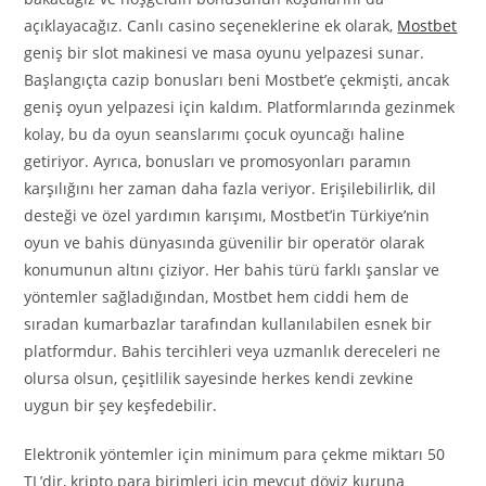
açıklayacağız. Canlı casino seçeneklerine ek olarak,
Mostbet
geniş bir slot makinesi ve masa oyunu yelpazesi sunar.
Başlangıçta cazip bonusları beni Mostbet’e çekmişti, ancak
geniş oyun yelpazesi için kaldım. Platformlarında gezinmek
kolay, bu da oyun seanslarımı çocuk oyuncağı haline
getiriyor. Ayrıca, bonusları ve promosyonları paramın
karşılığını her zaman daha fazla veriyor. Erişilebilirlik, dil
desteği ve özel yardımın karışımı, Mostbet’in Türkiye’nin
oyun ve bahis dünyasında güvenilir bir operatör olarak
konumunun altını çiziyor. Her bahis türü farklı şanslar ve
yöntemler sağladığından, Mostbet hem ciddi hem de
sıradan kumarbazlar tarafından kullanılabilen esnek bir
platformdur. Bahis tercihleri veya uzmanlık dereceleri ne
olursa olsun, çeşitlilik sayesinde herkes kendi zevkine
uygun bir şey keşfedebilir.
Elektronik yöntemler için minimum para çekme miktarı 50
TL’dir, kripto para birimleri için mevcut döviz kuruna