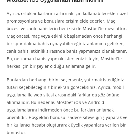
Ayrıca, ortaklar kârlarını artırmak için kullanabilecekleri özel
promosyonlara ve bonuslara erişim elde ederler. Maç
öncesi ve canlı bahislerin her ikisi de Mostbet’te mevcuttur.
Maç öncesi, maç veya etkinlik başlamadan önce herhangi
bir spor dalına bahis oynayabileceğiniz anlamına gelirken,
canlı bahis, etkinlik sırasında bahis yapmanıza olanak tanır.
Bu, ne zaman bahis yapmak isterseniz isteyin, Mostbet’te
herkes için bir şeyler olduğu anlamına gelir.
Bunlardan herhangi birini seçerseniz, yatırmak istediğiniz
tutarı seçebileceğiniz bir ekran göreceksiniz. Ayrıca, mobil
uygulama ile web sitesi arasındaki farklar da göz önüne
alınmalıdır. Bu nedenle, Mostbet iOS ve Android
uygulamalarını indirmeden önce bu farkları anlamak
önemlidir. Hoşgeldin bonusu, sadece siteye giriş yaparak ve
bir kullanıcı hesabı oluşturarak üyelik yapanlara verilen bir
bonustur.