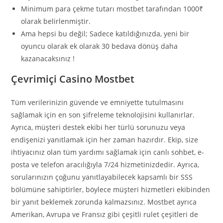
Minimum para çekme tutarı mostbet tarafından 1000₹
olarak belirlenmiştir.
Ama hepsi bu değil; Sadece katıldığınızda, yeni bir
oyuncu olarak ek olarak 30 bedava dönüş daha
kazanacaksınız !
Çevrimiçi Casino Mostbet
Tüm verilerinizin güvende ve emniyette tutulmasını
sağlamak için en son şifreleme teknolojisini kullanırlar.
Ayrıca, müşteri destek ekibi her türlü sorunuzu veya
endişenizi yanıtlamak için her zaman hazırdır. Ekip, size
ihtiyacınız olan tüm yardımı sağlamak için canlı sohbet, e-
posta ve telefon aracılığıyla 7/24 hizmetinizdedir. Ayrıca,
sorularınızın çoğunu yanıtlayabilecek kapsamlı bir SSS
bölümüne sahiptirler, böylece müşteri hizmetleri ekibinden
bir yanıt beklemek zorunda kalmazsınız. Mostbet ayrıca
Amerikan, Avrupa ve Fransız gibi çeşitli rulet çeşitleri de