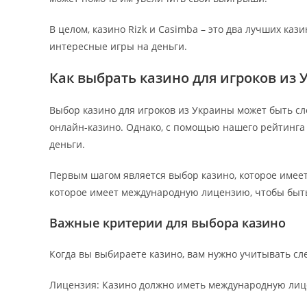
В целом, казино Rizk и Casimba – это два лучших каз
интересные игры на деньги.
Как выбрать казино для игроков из
Выбор казино для игроков из Украины может быть сл
онлайн-казино. Однако, с помощью нашего рейтинга 
деньги.
Первым шагом является выбор казино, которое имее
которое имеет международную лицензию, чтобы быт
Важные критерии для выбора казино
Когда вы выбираете казино, вам нужно учитывать с
Лицензия: Казино должно иметь международную лиц