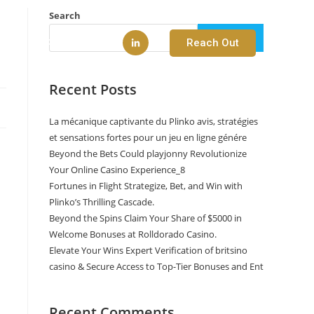
Search
SEARCH
Reach Out
Rakhit Foundation
Recent Posts
La mécanique captivante du Plinko avis, stratégies
et sensations fortes pour un jeu en ligne génére
Beyond the Bets Could playjonny Revolutionize
Your Online Casino Experience_8
Fortunes in Flight Strategize, Bet, and Win with
Plinko’s Thrilling Cascade.
Beyond the Spins Claim Your Share of $5000 in
Welcome Bonuses at Rolldorado Casino.
Elevate Your Wins Expert Verification of britsino
casino & Secure Access to Top-Tier Bonuses and Ent
Recent Comments