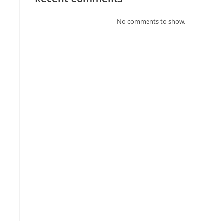
No comments to show.