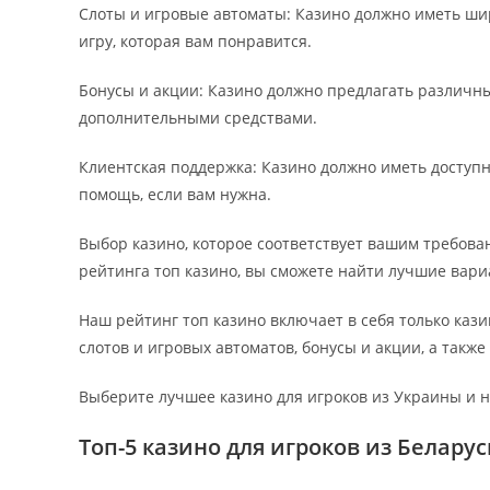
Слоты и игровые автоматы: Казино должно иметь ши
игру, которая вам понравится.
Бонусы и акции: Казино должно предлагать различны
дополнительными средствами.
Клиентская поддержка: Казино должно иметь доступ
помощь, если вам нужна.
Выбор казино, которое соответствует вашим требов
рейтинга топ казино, вы сможете найти лучшие вари
Наш рейтинг топ казино включает в себя только ка
слотов и игровых автоматов, бонусы и акции, а такж
Выберите лучшее казино для игроков из Украины и н
Топ-5 казино для игроков из Белару