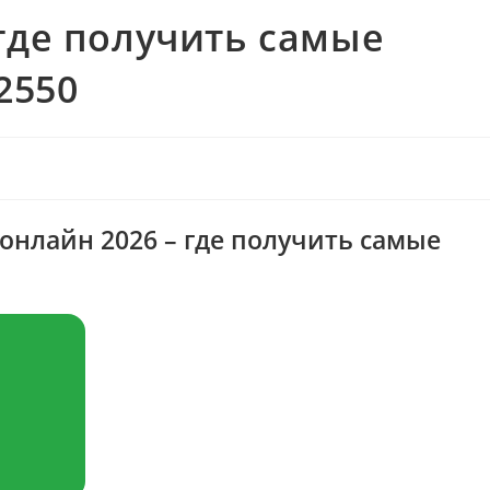
где получить самые
Our Story
Our Philosophy
Ideas
FuM©
2550
онлайн 2026 – где получить самые