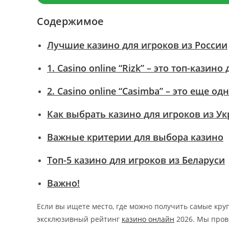
Содержимое
Лучшие казино для игроков из России
1. Casino online “Rizk” – это топ-казин
2. Casino online “Casimba” – это еще о
Как выбрать казино для игроков из У
Важные критерии для выбора казино
Топ-5 казино для игроков из Беларуси
Важно!
Если вы ищете место, где можно получить самые кр
эксклюзивный рейтинг
казино онлайн
2026. Мы пров