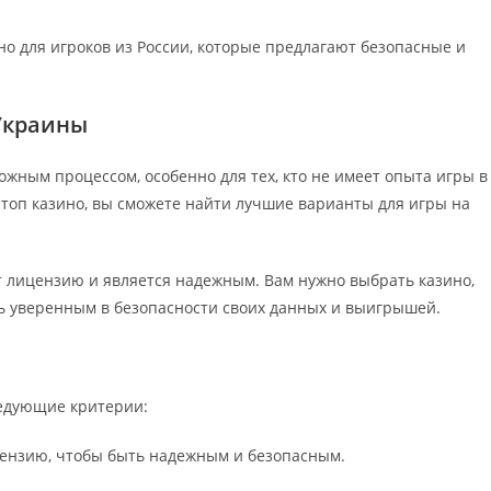
ино для игроков из России, которые предлагают безопасные и
 Украины
ожным процессом, особенно для тех, кто не имеет опыта игры в
топ казино, вы сможете найти лучшие варианты для игры на
т лицензию и является надежным. Вам нужно выбрать казино,
ь уверенным в безопасности своих данных и выигрышей.
ледующие критерии:
ензию, чтобы быть надежным и безопасным.