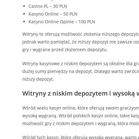
Casino PL – 30 PLN
Kasyno Online – 50 PLN
Kasyno Online Opinie – 100 PLN
Witryny te oferują możliwość złożenia niższego depozytu
Jednak warto pamiętać, że niższy depozyt nie zawsze o
gry i wygrane przed złożeniem depozytu.
Witryny kasynowe z niskim depozytem są idealne dla grac
dużej sumy pieniędzy na depozyt. Dlatego warto zwrócić
niższy depozyt.
Witryny z niskim depozytem i wysoką
Wśród wielu kasyn online, które oferują swoim graczyom
wysoką wygraną. Wśród polskich kasyn online, takie kas
możliwość gry z niskim depozytem i wygraną, która może 
Wśród tych kasyn, które oferują wysoką wygraną, warto