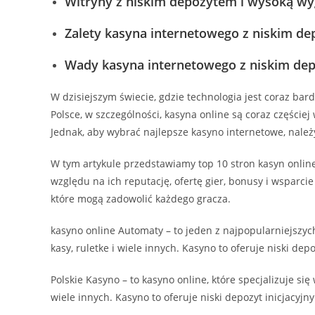
Witryny z niskim depozytem i wysoką wyg
Zalety kasyna internetowego z niskim d
Wady kasyna internetowego z niskim de
W dzisiejszym świecie, gdzie technologia jest coraz bard
Polsce, w szczególności, kasyna online są coraz częściej
Jednak, aby wybrać najlepsze kasyno internetowe, należ
W tym artykule przedstawiamy top 10 stron kasyn online,
względu na ich reputację, ofertę gier, bonusy i wsparcie
które mogą zadowolić każdego gracza.
kasyno online Automaty – to jeden z najpopularniejszych
kasy, ruletke i wiele innych. Kasyno to oferuje niski dep
Polskie Kasyno – to kasyno online, które specjalizuje się
wiele innych. Kasyno to oferuje niski depozyt inicjacyjn