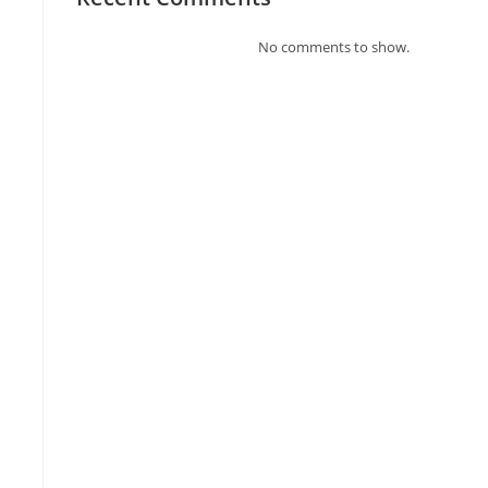
No comments to show.