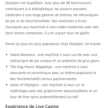
DivaSpin est stupéfiant. Avec plus de 90 fournisseurs
contribuant à la bibliothèque, les joueurs peuvent
s’attendre à une large gamme de thèmes, de mécaniques
de jeu et de fonctionnalités. Des machines à fruits
classiques aux machines à sous vidéo modernes avec des
tours bonus complexes, il y en a pour tous les goûts.
Parmi les jeux les plus populaires chez DivaSpin, on trouve :
Sweet Bonanza : une machine à sous sucrée avec une
mécanique de jeu unique et un potentiel de gros gains
The Dog House Megaways : une machine à sous
amusante et excentrique avec un thème populaire et
des fonctionnalités bonus passionnantes
Gates of Olympus : une machine à sous sur la
mythologie avec des graphismes époustouflants et un
tour de free spins potentiellement lucratif
Expérience de Live Casino