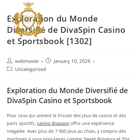
Exploration du Monde
Diversifié de DivaSpin Casino
et Sportsbook [1302]
webmaster
January 10, 2026
Uncategorized
Exploration du Monde Diversifié de
DivaSpin Casino et Sportsbook
Pour ceux qui aiment le frisson des jeux de casino et des
paris sportifs,
casino divaspin
offre une expérience
inégalée. Avec plus de 7 000 jeux au choix, y compris des
machines à sous populaires comme Sweet Bonanza et The