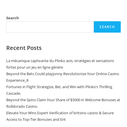
Search
SEARCH
Recent Posts
La mécanique captivante du Plinko avis, stratégies et sensations
fortes pour un jeu en ligne génére
Beyond the Bets Could playjonny Revolutionize Your Online Casino
Experience_8
Fortunes in Flight Strategize, Bet, and Win with Plinko’s Thrilling
Cascade.
Beyond the Spins Claim Your Share of $5000 in Welcome Bonuses at
Rolldorado Casino.
Elevate Your Wins Expert Verification of britsino casino & Secure
Access to Top-Tier Bonuses and Ent