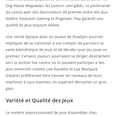
Dog House Megaways, les joueurs sont gâtés. Le partenariat
du casino avec des fournisseurs de premier ordre tels que
NetEnt, Evolution Gaming et Pragmatic Play garantit une
qualité de jeux toujours élevée.
Une soirée typique pour un joueur de DivaSpin pourrait
impliquer de se connecter à son compte, de parcourir la
vaste bibliothèque de jeux, et de décider quel jeu jouer en
premier. Certains joueurs pourraient se diriger directement
vers la section live casino, où ils peuvent participer à des
jeux immersifs comme Live Roulette et Live Blackjack.
D’autres préféreront faire tourner les rouleaux de leurs
machines à sous favorites, en espérant décrocher un gros
gain.
Variété et Qualité des Jeux
Le nombre impressionnant de jeux disponibles chez