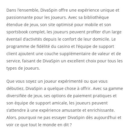
Dans l’ensemble, DivaSpin offre une expérience unique et
passionnante pour les joueurs. Avec sa bibliothèque
étendue de jeux, son site optimisé pour mobile et son
sportsbook complet, les joueurs peuvent profiter d’un large
éventail d’activités depuis le confort de leur domicile. Le
programme de fidélité du casino et l’équipe de support
client ajoutent une couche supplémentaire de valeur et de
service, faisant de DivaSpin un excellent choix pour tous les
types de joueurs.
Que vous soyez un joueur expérimenté ou que vous
débutiez, DivaSpin a quelque chose à offrir. Avec sa gamme
diversifiée de jeux, ses options de paiement pratiques et
son équipe de support amicale, les joueurs peuvent
s’attendre à une expérience amusante et enrichissante.
Alors, pourquoi ne pas essayer DivaSpin dès aujourd’hui et
voir ce que tout le monde en dit ?