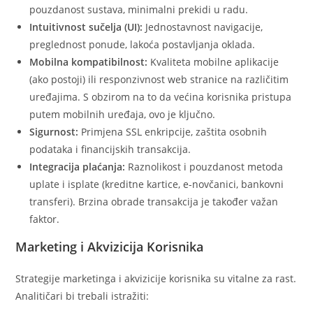
pouzdanost sustava, minimalni prekidi u radu.
Intuitivnost sučelja (UI):
Jednostavnost navigacije,
preglednost ponude, lakoća postavljanja oklada.
Mobilna kompatibilnost:
Kvaliteta mobilne aplikacije
(ako postoji) ili responzivnost web stranice na različitim
uređajima. S obzirom na to da većina korisnika pristupa
putem mobilnih uređaja, ovo je ključno.
Sigurnost:
Primjena SSL enkripcije, zaštita osobnih
podataka i financijskih transakcija.
Integracija plaćanja:
Raznolikost i pouzdanost metoda
uplate i isplate (kreditne kartice, e-novčanici, bankovni
transferi). Brzina obrade transakcija je također važan
faktor.
Marketing i Akvizicija Korisnika
Strategije marketinga i akvizicije korisnika su vitalne za rast.
Analitičari bi trebali istražiti: