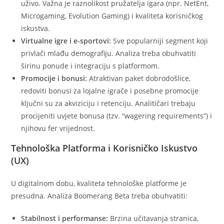
uživo. Važna je raznolikost pružatelja igara (npr. NetEnt,
Microgaming, Evolution Gaming) i kvaliteta korisničkog
iskustva.
Virtualne igre i e-sportovi:
Sve popularniji segment koji
privlači mlađu demografiju. Analiza treba obuhvatiti
širinu ponude i integraciju s platformom.
Promocije i bonusi:
Atraktivan paket dobrodošlice,
redoviti bonusi za lojalne igrače i posebne promocije
ključni su za akviziciju i retenciju. Analitičari trebaju
procijeniti uvjete bonusa (tzv. “wagering requirements”) i
njihovu fer vrijednost.
Tehnološka Platforma i Korisničko Iskustvo
(UX)
U digitalnom dobu, kvaliteta tehnološke platforme je
presudna. Analiza Boomerang Beta treba obuhvatiti:
Stabilnost i performanse:
Brzina učitavanja stranica,