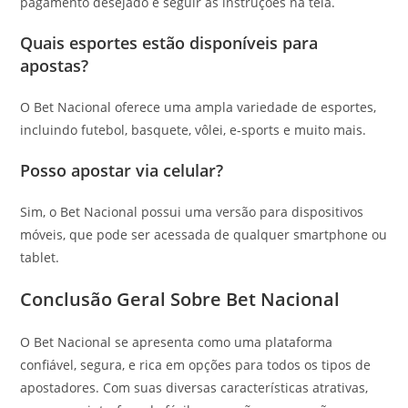
pagamento desejado e seguir as instruções na tela.
Quais esportes estão disponíveis para
apostas?
O Bet Nacional oferece uma ampla variedade de esportes,
incluindo futebol, basquete, vôlei, e-sports e muito mais.
Posso apostar via celular?
Sim, o Bet Nacional possui uma versão para dispositivos
móveis, que pode ser acessada de qualquer smartphone ou
tablet.
Conclusão Geral Sobre Bet Nacional
O Bet Nacional se apresenta como uma plataforma
confiável, segura, e rica em opções para todos os tipos de
apostadores. Com suas diversas características atrativas,