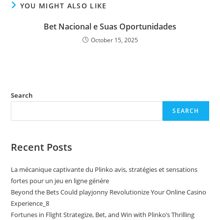
YOU MIGHT ALSO LIKE
Bet Nacional e Suas Oportunidades
October 15, 2025
Search
SEARCH
Recent Posts
La mécanique captivante du Plinko avis, stratégies et sensations
fortes pour un jeu en ligne génére
Beyond the Bets Could playjonny Revolutionize Your Online Casino
Experience_8
Fortunes in Flight Strategize, Bet, and Win with Plinko’s Thrilling