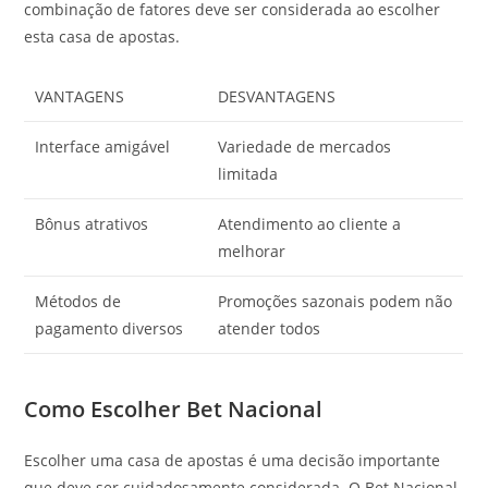
combinação de fatores deve ser considerada ao escolher
esta casa de apostas.
VANTAGENS
DESVANTAGENS
Interface amigável
Variedade de mercados
limitada
Bônus atrativos
Atendimento ao cliente a
melhorar
Métodos de
Promoções sazonais podem não
pagamento diversos
atender todos
Como Escolher Bet Nacional
Escolher uma casa de apostas é uma decisão importante
que deve ser cuidadosamente considerada. O Bet Nacional