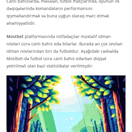
Canlı bahislərdə, məsələn, futbol matçlarında, oyunun ilk
dəqiqələrində komandaların performansını
qiymətləndirmək və buna uyğun olaraq mərc etmək
əhəmiyyətlidir.
Mostbet
platformasında istifadəçilər müxtəlif idman
növləri üzrə canlı bahis edə bilərlər. Burada ən çox sevilən
idman növlərindən biri də futboldur. Aşağıdakı cədvəldə
Mostbet-də futbol üzrə canlı bahis edərkən diqqət
yetirilməli olan bəzi statistikalar verilmişdir: