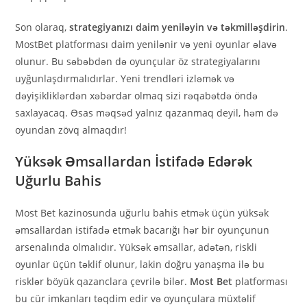
Son olaraq,
strategiyanızı daim yeniləyin və təkmilləşdirin
.
MostBet platforması daim yenilənir və yeni oyunlar əlavə
olunur. Bu səbəbdən də oyunçular öz strategiyalarını
uyğunlaşdırmalıdırlar. Yeni trendləri izləmək və
dəyişikliklərdən xəbərdar olmaq sizi rəqabətdə öndə
saxlayacaq. Əsas məqsəd yalnız qazanmaq deyil, həm də
oyundan zövq almaqdır!
Yüksək Əmsallardan İstifadə Edərək
Uğurlu Bahis
Most Bet kazinosunda uğurlu bahis etmək üçün yüksək
əmsallardan istifadə etmək bacarığı hər bir oyunçunun
arsenalında olmalıdır. Yüksək əmsallar, adətən, riskli
oyunlar üçün təklif olunur, lakin doğru yanaşma ilə bu
risklər böyük qazanclara çevrilə bilər.
Most Bet
platforması
bu cür imkanları təqdim edir və oyunçulara müxtəlif