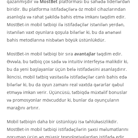
qazanmışdır və
MostBet
platforması bu sahədə liderlərdən
biridir. Bu platforma istifadəçilərə öz mobil cihazlarından
asanlıqla və rahat şəkildə bahis etmə imkanı təqdim edir.
MostBet-in mobil tətbiqi ilə istifadəçilər istənilən yerdən,
istənilən vaxt oyunlara qoşula bilərlər ki, bu da ənənəvi
bahis metodlarına nisbətən böyük üstünlükdür.
MostBet-in mobil tətbiqi bir sıra
avantajlar
təqdim edir.
Əvvəla, bu tətbiq çox sadə və intuitiv interfeysə malikdir ki,
bu da yeni başlayanlar üçün belə istifadəsini asanlaşdırır.
İkincisi, mobil tətbiq vasitəsilə istifadəçilər canlı bahis edə
bilərlər ki, bu da oyun zamanı real vaxtda qərarlar qəbul
etməyə imkan verir. Üçüncüsü, tətbiqdə müxtəlif bonuslar
və promosyonlar mövcuddur ki, bunlar da oyunçuların
marağını artırır.
Mobil tətbiqin daha bir üstünlüyü isə təhlükəsizlikdir.
MostBet-in mobil tətbiqi istifadəçilərin şəxsi məlumatlarını
qorumaq üçün ən müasir texnologiyalardan istifadə edir.