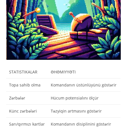
STATISTIKALAR
ƏHƏMIYYƏTI
Topa sahib olma
Komandanın üstünlüyünü göstərir
Zərbələr
Hücum potensialını ölçür
Künc zərbələri
Təzyiqin artmasını göstərir
Sarı/qırmızı kartlar
Komandanın disiplinini göstərir