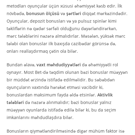
metodları oyunçular üçün xüsusi əhəmiyyət kəsb edir. İlk
növbədə,
bonusun ölçüsü
və
şərtləri
diqqət mərkəzindədir.
Oyunçular, depozit bonusları və ya pulsuz spinlər kimi
təkliflərin nə qədər sərfəli olduğunu dəyərləndirərkən,
mərc tələblərini nəzərə almalıdırlar. Məsələn, yüksək mərc
tələbi olan bonuslar ilk baxışda cazibədar görünsə də,
onları reallaşdırmaq çətin ola bilər.
Bundan əlavə,
vaxt məhdudiyyətləri
də əhəmiyyətli rol
oynayır. Most Bet-də təqdim olunan bəzi bonuslar müəyyən
bir müddət ərzində istifadə edilməlidir. Bu səbəbdən
oyunçuların vaxtında hərəkət etməsi vacibdir ki,
bonuslardan maksimum fayda əldə etsinlər.
Aktivlik
tələbləri
də nəzərə alınmalıdır; bəzi bonuslar yalnız
müəyyən oyunlarda istifadə edilə bilər ki, bu da seçim
imkanlarını məhdudlaşdıra bilər.
Bonusların qiymətləndirilməsində digər mühüm faktor isə