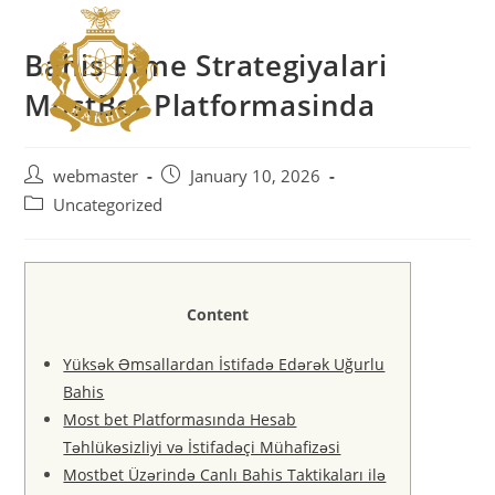
Bahis Etme Strategiyalari
MostBet Platformasinda
webmaster
January 10, 2026
Uncategorized
Content
Yüksək Əmsallardan İstifadə Edərək Uğurlu
Bahis
Most bet Platformasında Hesab
Təhlükəsizliyi və İstifadəçi Mühafizəsi
Mostbet Üzərində Canlı Bahis Taktikaları ilə