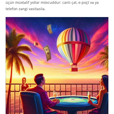
üçün müxtəlif yollar mövcuddur: canlı çat, e-poçt və ya
telefon zəngi vasitəsilə.