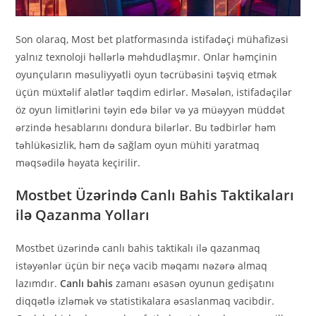
Son olaraq, Most bet platformasında istifadəçi mühafizəsi
yalnız texnoloji həllərlə məhdudlaşmır. Onlar həmçinin
oyunçuların məsuliyyətli oyun təcrübəsini təşviq etmək
üçün müxtəlif alətlər təqdim edirlər. Məsələn, istifadəçilər
öz oyun limitlərini təyin edə bilər və ya müəyyən müddət
ərzində hesablarını dondura bilərlər. Bu tədbirlər həm
təhlükəsizlik, həm də sağlam oyun mühiti yaratmaq
məqsədilə həyata keçirilir.
Mostbet Üzərində Canlı Bahis Taktikaları
ilə Qazanma Yolları
Mostbet üzərində canlı bahis taktikalı ilə qazanmaq
istəyənlər üçün bir neçə vacib məqamı nəzərə almaq
lazımdır.
Canlı bahis
zamanı əsasən oyunun gedişatını
diqqətlə izləmək və statistikalara əsaslanmaq vacibdir.