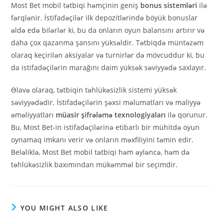
Most Bet mobil tətbiqi həmçinin geniş
bonus sistemləri
ilə
fərqlənir. İstifadəçilər ilk depozitlərində böyük bonuslar
əldə edə bilərlər ki, bu da onların oyun balansını artırır və
daha çox qazanma şansını yüksəldir. Tətbiqdə müntəzəm
olaraq keçirilən aksiyalar və turnirlər də mövcuddur ki, bu
da istifadəçilərin marağını daim yüksək səviyyədə saxlayır.
Əlavə olaraq, tətbiqin təhlükəsizlik sistemi yüksək
səviyyədədir. İstifadəçilərin şəxsi məlumatları və maliyyə
əməliyyatları
müasir şifrələmə texnologiyaları
ilə qorunur.
Bu, Most Bet-in istifadəçilərinə etibarlı bir mühitdə oyun
oynamaq imkanı verir və onların məxfiliyini təmin edir.
Beləliklə, Most Bet mobil tətbiqi həm əyləncə, həm də
təhlükəsizlik baxımından mükəmməl bir seçimdir.
YOU MIGHT ALSO LIKE