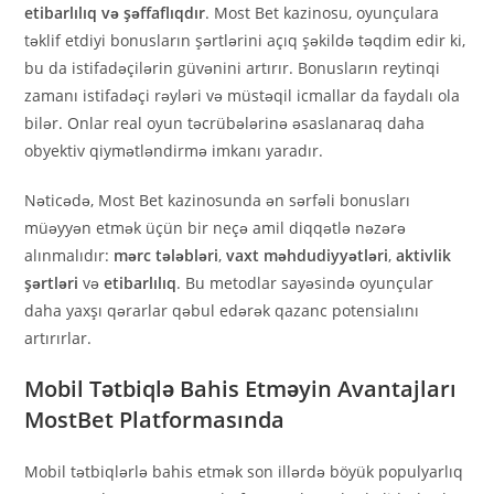
etibarlılıq və şəffaflıqdır
. Most Bet kazinosu, oyunçulara
təklif etdiyi bonusların şərtlərini açıq şəkildə təqdim edir ki,
bu da istifadəçilərin güvənini artırır. Bonusların reytinqi
zamanı istifadəçi rəyləri və müstəqil icmallar da faydalı ola
bilər. Onlar real oyun təcrübələrinə əsaslanaraq daha
obyektiv qiymətləndirmə imkanı yaradır.
Nəticədə, Most Bet kazinosunda ən sərfəli bonusları
müəyyən etmək üçün bir neçə amil diqqətlə nəzərə
alınmalıdır:
mərc tələbləri
,
vaxt məhdudiyyətləri
,
aktivlik
şərtləri
və
etibarlılıq
. Bu metodlar sayəsində oyunçular
daha yaxşı qərarlar qəbul edərək qazanc potensialını
artırırlar.
Mobil Tətbiqlə Bahis Etməyin Avantajları
MostBet Platformasında
Mobil tətbiqlərlə bahis etmək son illərdə böyük populyarlıq