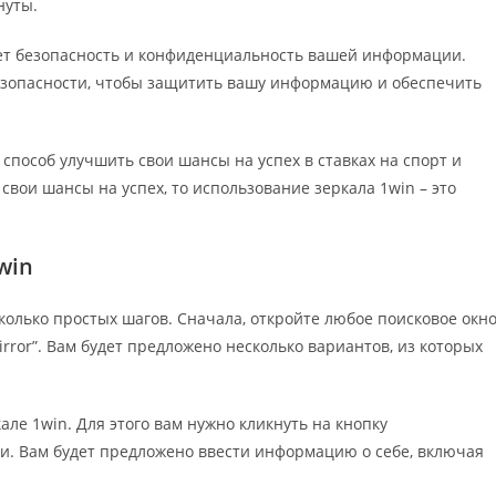
нуты.
ает безопасность и конфиденциальность вашей информации.
езопасности, чтобы защитить вашу информацию и обеспечить
 способ улучшить свои шансы на успех в ставках на спорт и
 свои шансы на успех, то использование зеркала 1win – это
win
колько простых шагов. Сначала, откройте любое поисковое окн
mirror”. Вам будет предложено несколько вариантов, из которых
ле 1win. Для этого вам нужно кликнуть на кнопку
и. Вам будет предложено ввести информацию о себе, включая