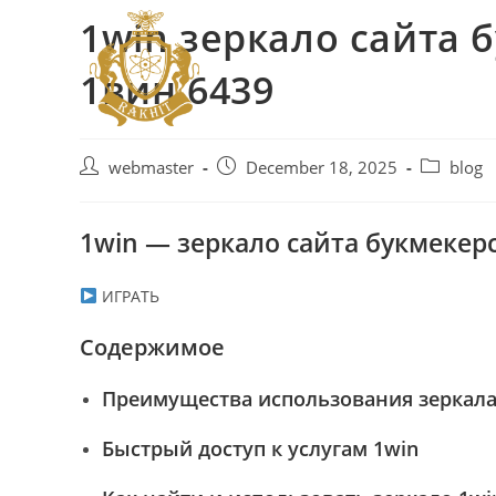
1win зеркало сайта 
1вин.6439
webmaster
December 18, 2025
blog
1win — зеркало сайта букмекер
ИГРАТЬ
Содержимое
Преимущества использования зеркала
Быстрый доступ к услугам 1win