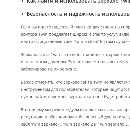
Как найти и использовать зеркало 1wi
Безопасность и надежность использов
Если вы ищете надежный партнер для ставок на спорт
контора 1win предлагает широкий спектр услуг, включ
найти официальный сайт 1win в сети? В этом случае 
Зеркало сайта 1win – это веб-страницы, которые коп
измененным доменом. Это позволяет пользователям д
заблокирован в их регионе.
Важно отметить, что зеркало сайта 1win не являетс
инструментом для пользователей, которые ищут досту
нужно найти надежное зеркало, которое будет работа
Вот почему мы рекомендуем использовать только пр
репутацию и обеспечивают безопасный доступ к услу
себя 1win зеркало 1, 1win зеркало 2 и 1win зеркало 3.