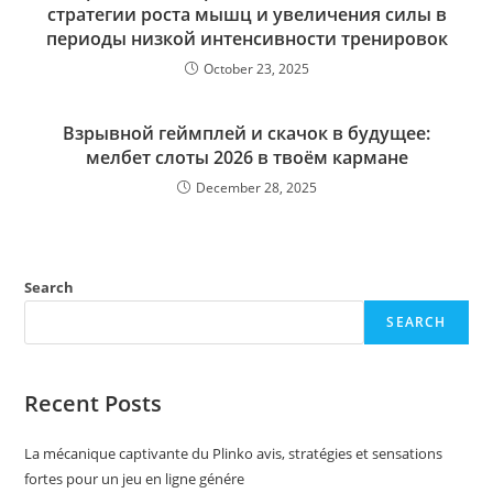
стратегии роста мышц и увеличения силы в
периоды низкой интенсивности тренировок
October 23, 2025
Взрывной геймплей и скачок в будущее:
мелбет слоты 2026 в твоём кармане
December 28, 2025
Search
SEARCH
Recent Posts
La mécanique captivante du Plinko avis, stratégies et sensations
fortes pour un jeu en ligne génére