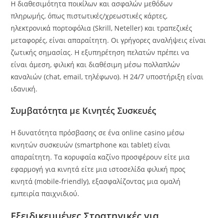
Η διαθεσιμότητα ποικίλων και ασφαλών μεθόδων
πληρωμής, όπως πιστωτικές/χρεωστικές κάρτες,
ηλεκτρονικά πορτοφόλια (Skrill, Neteller) και τραπεζικές
μεταφορές, είναι απαραίτητη. Οι γρήγορες αναλήψεις είναι
ζωτικής σημασίας. Η εξυπηρέτηση πελατών πρέπει να
είναι άμεση, φιλική και διαθέσιμη μέσω πολλαπλών
καναλιών (chat, email, τηλέφωνο). Η 24/7 υποστήριξη είναι
ιδανική.
Συμβατότητα με Κινητές Συσκευές
Η δυνατότητα πρόσβασης σε ένα online casino μέσω
κινητών συσκευών (smartphone και tablet) είναι
απαραίτητη. Τα κορυφαία καζίνο προσφέρουν είτε μια
εφαρμογή για κινητά είτε μια ιστοσελίδα φιλική προς
κινητά (mobile-friendly), εξασφαλίζοντας μια ομαλή
εμπειρία παιχνιδιού.
Εξειδικευμένες Στρατηγικές για