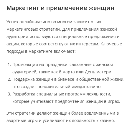
Маркетинг и привлечение женщин
Успех онлайн-казино во многом зависит от их
маркетинговых стратегий. Для привлечения женской
аудитории используются специальные предложения и
акции, которые соответствуют их интересам. Ключевые
подходы в маркетинге включают:
Промоакции на праздники, связанные с женской
аудиторией, такие как 8 марта или День матери.
Поддержка женщин в бизнесе и общественной жизни,
что создает положительный имидж казино.
Разработка специальных программ лояльности,
которые учитывают предпочтения женщин в играх.
Эти стратегии делают женщин более вовлеченными в
азартные игры и усиливают их лояльность к казино.