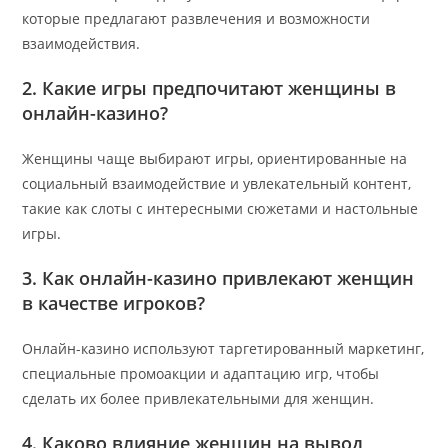
которые предлагают развлечения и возможности
взаимодействия.
2. Какие игры предпочитают женщины в
онлайн-казино?
Женщины чаще выбирают игры, ориентированные на
социальный взаимодействие и увлекательный контент,
такие как слоты с интересными сюжетами и настольные
игры.
3. Как онлайн-казино привлекают женщин
в качестве игроков?
Онлайн-казино используют таргетированный маркетинг,
специальные промоакции и адаптацию игр, чтобы
сделать их более привлекательными для женщин.
4. Каково влияние женщин на вывод