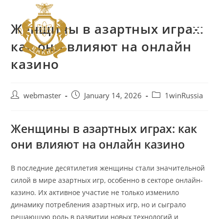
Женщины в азартных играх:
как они влияют на онлайн
казино
webmaster
January 14, 2026
1winRussia
Женщины в азартных играх: как
они влияют на онлайн казино
В последние десятилетия женщины стали значительной
силой в мире азартных игр, особенно в секторе онлайн-
казино. Их активное участие не только изменило
динамику потребления азартных игр, но и сыграло
решающую роль в развитии новых технологий и