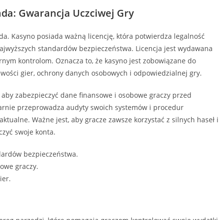
ada: Gwarancja Uczciwej Gry
da. Kasyno posiada ważną licencję, która potwierdza legalność
 najwyższych standardów bezpieczeństwa. Licencja jest wydawana
rnym kontrolom. Oznacza to, że kasyno jest zobowiązane do
iwości gier, ochrony danych osobowych i odpowiedzialnej gry.
 aby zabezpieczyć dane finansowe i osobowe graczy przed
rnie przeprowadza audyty swoich systemów i procedur
aktualne. Ważne jest, aby gracze zawsze korzystać z silnych haseł i
zyć swoje konta.
ndardów bezpieczeństwa.
owe graczy.
ier.