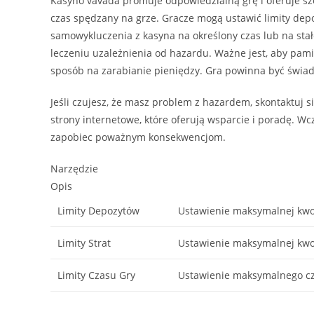
Kasyno vavada promuje odpowiedzialną grę i oferuje sz
czas spędzany na grze. Gracze mogą ustawić limity depo
samowykluczenia z kasyna na określony czas lub na sta
leczeniu uzależnienia od hazardu. Ważne jest, aby pami
sposób na zarabianie pieniędzy. Gra powinna być świa
Jeśli czujesz, że masz problem z hazardem, skontaktuj si
strony internetowe, które oferują wsparcie i poradę. 
zapobiec poważnym konsekwencjom.
Narzędzie
Opis
Limity Depozytów
Ustawienie maksymalnej kwot
Limity Strat
Ustawienie maksymalnej kwot
Limity Czasu Gry
Ustawienie maksymalnego cza