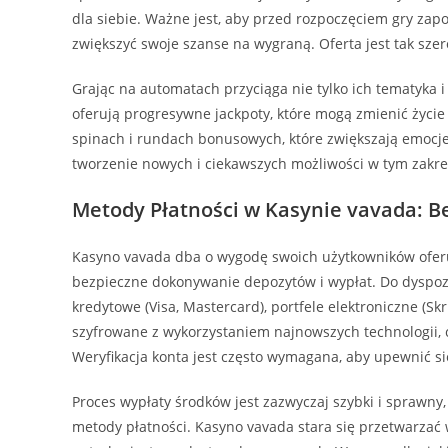
dla siebie. Ważne jest, aby przed rozpoczęciem gry zap
zwiększyć swoje szanse na wygraną. Oferta jest tak szer
Grając na automatach przyciąga nie tylko ich tematyka 
oferują progresywne jackpoty, które mogą zmienić życi
spinach i rundach bonusowych, które zwiększają emocje
tworzenie nowych i ciekawszych możliwości w tym zakre
Metody Płatności w Kasynie vavada: B
Kasyno vavada dba o wygodę swoich użytkowników oferuj
bezpieczne dokonywanie depozytów i wypłat. Do dyspozyc
kredytowe (Visa, Mastercard), portfele elektroniczne (Skr
szyfrowane z wykorzystaniem najnowszych technologii,
Weryfikacja konta jest często wymagana, aby upewnić się
Proces wypłaty środków jest zazwyczaj szybki i sprawny,
metody płatności. Kasyno vavada stara się przetwarzać 