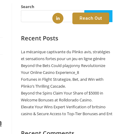
Search
SEARCH
Reach Out
Rakhit Foundation
Recent Posts
La mécanique captivante du Plinko avis, stratégies
et sensations fortes pour un jeu en ligne génére
Beyond the Bets Could playjonny Revolutionize
Your Online Casino Experience_8
Fortunes in Flight Strategize, Bet, and Win with
Plinko’s Thrilling Cascade.
Beyond the Spins Claim Your Share of $5000 in
Welcome Bonuses at Rolldorado Casino.
Elevate Your Wins Expert Verification of britsino
casino & Secure Access to Top-Tier Bonuses and Ent
ą
Recent Comments