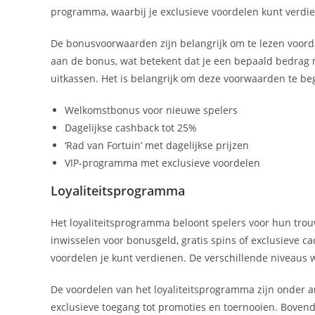
programma, waarbij je exclusieve voordelen kunt verdi
De bonusvoorwaarden zijn belangrijk om te lezen voorda
aan de bonus, wat betekent dat je een bepaald bedrag 
uitkassen. Het is belangrijk om deze voorwaarden te be
Welkomstbonus voor nieuwe spelers
Dagelijkse cashback tot 25%
‘Rad van Fortuin’ met dagelijkse prijzen
VIP-programma met exclusieve voordelen
Loyaliteitsprogramma
Het loyaliteitsprogramma beloont spelers voor hun trou
inwisselen voor bonusgeld, gratis spins of exclusieve c
voordelen je kunt verdienen. De verschillende niveaus
De voordelen van het loyaliteitsprogramma zijn onder 
exclusieve toegang tot promoties en toernooien. Bovend