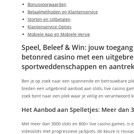
Bonusvoorwaarden
Betaalmethoden en Klantenservice
Storten en Uitbetalen
Klantenservice Opties
Mobiele App en Mobiele Versie
Speel, Beleef & Win: jouw toegang
betonred casino met een uitgebrei
sportweddenschappen en aantrekk
Ben je op zoek naar een spannende en betrouwbare plek 
bieden een uitgebreid aanbod aan slots, live casino ga
zoek bent naar een plek waar je veilig en verantwoord 
Het Aanbod aan Spelletjes: Meer dan 
Met meer dan 3000 slots en 800+ live casino games, is e
videoslots met progressieve jackpots, de keuze is reusac