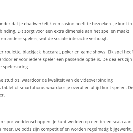
onder dat je daadwerkelijk een casino hoeft te bezoeken. Je kunt in
rbinding. Dit zorgt voor een extra dimensie aan het spel en maakt
en andere spelers, wat de sociale interactie verhoogt.
er roulette, blackjack, baccarat, poker en game shows. Elk spel heef
ardoor er voor iedere speler een passende optie is. De dealers zijn
e spelervaring.
 studio’s, waardoor de kwaliteit van de videoverbinding
 tablet of smartphone, waardoor je overal en altijd kunt spelen. D
er.
 aan sportweddenschappen. Je kunt wedden op een breed scala aan
n meer. De odds zijn competitief en worden regelmatig bijgewerkt.