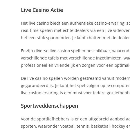
Live Casino Actie
Het live casino biedt een authentieke casino-ervaring, z
real-time spelen met echte dealers via een live videove
het een stuk spannender. Je kunt chatten met de dealer 
Er zijn diverse live casino spellen beschikbaar, waarond
verschillende tafels met verschillende inzetlimieten, wa
professioneel en vriendelijk en zorgen voor een optimal
De live casino spellen worden gestreamd vanuit moderne
gegarandeerd is. Je kunt het spel volgen op je computer,
live casino ervaring is een must voor iedere gokliefhebb
Sportweddenschappen
Voor de sportliefhebbers is er een uitgebreid aanbod
sporten, waaronder voetbal, tennis, basketbal, hockey e