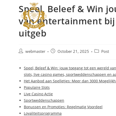
Speel, Beleef & Win j
van entertainment bi
uitgeb
webmaster
October 21, 2025
Post
Speel, Beleef & Win: jouw toegang tot een wereld va
slots, live casino games, sportweddenschappen en aa
Het Aanbod aan Spelletjes: Meer dan 3000 Mogelijk
Populaire Slots
Live Casino Actie
Sportweddenschappen
Bonussen en Promoties: Regelmatig Voordeel
Loyaliteitsprogramma