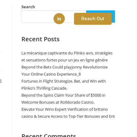
d
Search
SEARCH
Reach Out
Rakhit Foundation
Recent Posts
La mécanique captivante du Plinko avis, stratégies
et sensations fortes pour un jeu en ligne génére
Beyond the Bets Could playjonny Revolutionize
Your Online Casino Experience_8
n
Fortunes in Flight Strategize, Bet, and Win with
Plinko’s Thrilling Cascade.
Beyond the Spins Claim Your Share of $5000 in
Welcome Bonuses at Rolldorado Casino.
Elevate Your Wins Expert Verification of britsino
casino & Secure Access to Top-Tier Bonuses and Ent
Recent Comments