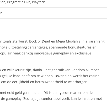
tion, Pragmatic Live, Playtech
se
en zoals Starburst, Book of Dead en Mega Moolah zijn al jarenlang
n hoge uitbetalingspercentages, spannende bonusfeatures en
opulair, vaak dankzij innovatieve gameplay en exclusieve
ijk en willekeurig zijn, dankzij het gebruik van Random Number
n gelijke kans heeft om te winnen. Bovendien wordt het casino
es om de eerlijkheid en betrouwbaarheid te waarborgen.
e met echt geld gaat spelen. Dit is een goede manier om de
 de gameplay. Zodra je je comfortabel voelt, kun je inzetten met