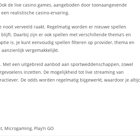
r. Ook de live casino games, aangeboden door toonaangevende
 een realistische casino-ervaring.
e nooit verveeld raakt. Regelmatig worden er nieuwe spellen
 blijft. Daarbij zijn er ook spellen met verschillende thema’s en
ptie is. Je kunt eenvoudig spellen filteren op provider, thema en
e aanzienlijk vergemakkelijkt.
ven. Met een uitgebreid aanbod aan sportweddenschappen, zowel
orgevoelens inzetten. De mogelijkheid tot live streaming van
ctiever. De odds worden regelmatig bijgewerkt, waardoor je altij
t, Microgaming, Play’n GO