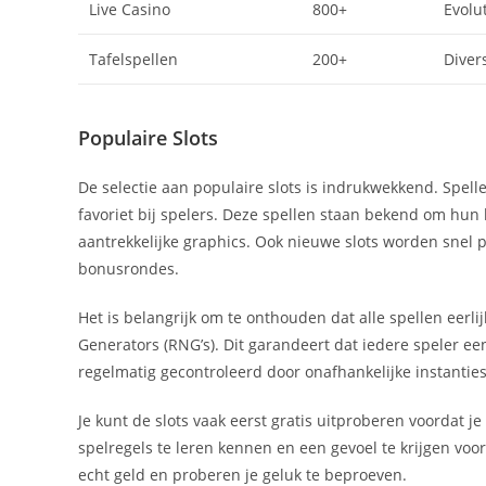
Live Casino
800+
Evolu
Tafelspellen
200+
Diver
Populaire Slots
De selectie aan populaire slots is indrukwekkend. Spell
favoriet bij spelers. Deze spellen staan bekend om hu
aantrekkelijke graphics. Ook nieuwe slots worden snel p
bonusrondes.
Het is belangrijk om te onthouden dat alle spellen eerl
Generators (RNG’s). Dit garandeert dat iedere speler ee
regelmatig gecontroleerd door onafhankelijke instanti
Je kunt de slots vaak eerst gratis uitproberen voordat j
spelregels te leren kennen en een gevoel te krijgen voor
echt geld en proberen je geluk te beproeven.