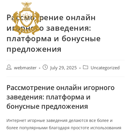
Рассмотрение онлайн
игорного заведения:
платформа и бонусные
предложения
webmaster
July 29, 2025
Uncategorized
Рассмотрение онлайн игорного
заведения: платформа и
бонусные предложения
Интернет игорные заведения делаются все более и
более популярными благодаря простоте использования