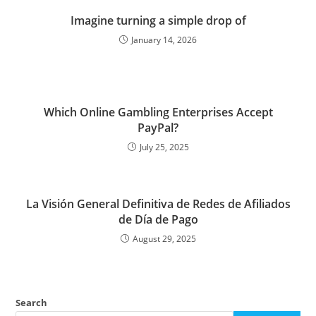
Imagine turning a simple drop of
January 14, 2026
Which Online Gambling Enterprises Accept
PayPal?
July 25, 2025
La Visión General Definitiva de Redes de Afiliados
de Día de Pago
August 29, 2025
Search