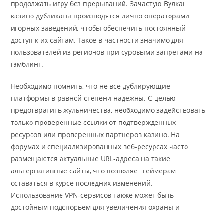
продолжать игру без прерываний. Зачастую Вулкан
казино дубликаты производятся лично операторами
игорных заведений, чтобы обеспечить постоянный
доступ к их сайтам. Такое в частности значимо для
пользователей из регионов при суровыми запретами на
гэмблинг.
Необходимо помнить, что не все дублирующие
платформы в равной степени надежны. С целью
предотвратить жульничества, необходимо задействовать
только проверенные ссылки от подтвержденных
ресурсов или проверенных партнеров казино. На
форумах и специализированных веб-ресурсах часто
размещаются актуальные URL-адреса на такие
альтернативные сайты, что позволяет геймерам
оставаться в курсе последних изменений.
Использование VPN-сервисов также может быть
достойным подспорьем для увеличения охраны и