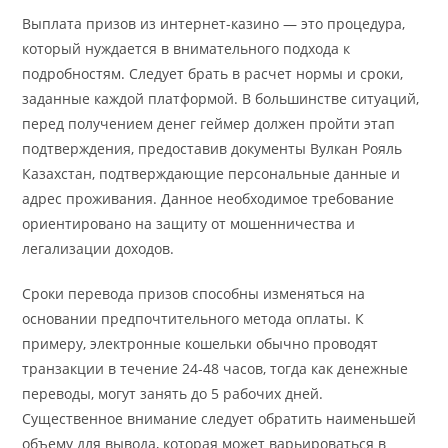
Выплата призов из интернет-казино — это процедура,
который нуждается в внимательного подхода к
подробностям. Следует брать в расчет нормы и сроки,
заданные каждой платформой. В большинстве ситуаций,
перед получением денег геймер должен пройти этап
подтверждения, предоставив документы Вулкан Рояль
Казахстан, подтверждающие персональные данные и
адрес проживания. Данное необходимое требование
ориентировано на защиту от мошенничества и
легализации доходов.
Сроки перевода призов способны изменяться на
основании предпочтительного метода оплаты. К
примеру, электронные кошельки обычно проводят
транзакции в течение 24-48 часов, тогда как денежные
переводы, могут занять до 5 рабочих дней.
Существенное внимание следует обратить наименьшей
объему для вывода, которая может варьироваться в