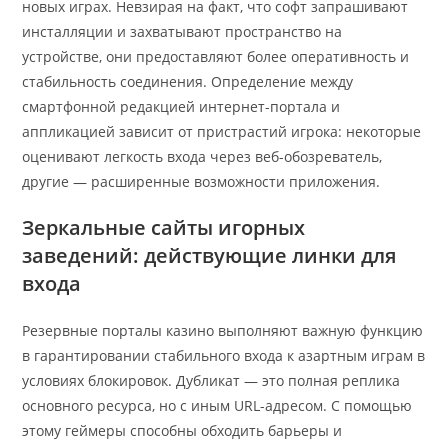
новых играх. Невзирая на факт, что софт запрашивают
инсталляции и захватывают пространство на
устройстве, они предоставляют более оперативность и
стабильность соединения. Определение между
смартфонной редакцией интернет-портала и
аппликацией зависит от пристрастий игрока: некоторые
оценивают легкость входа через веб-обозреватель,
другие — расширенные возможности приложения.
Зеркальные сайты игорных
заведений: действующие линки для
входа
Резервные порталы казино выполняют важную функцию
в гарантировании стабильного входа к азартным играм в
условиях блокировок. Дубликат — это полная реплика
основного ресурса, но с иным URL-адресом. С помощью
этому геймеры способны обходить барьеры и