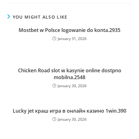
YOU MIGHT ALSO LIKE
Mostbet w Polsce logowanie do konta.2935
January 31, 2026
Chicken Road slot w kasynie online dostpno
mobilna.2548
January 30, 2026
Lucky jet краш игра в онлайн казино 1win.390
January 30, 2026