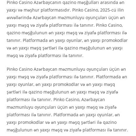
Pinko Casino Azərbaycanın qazino məşğulları arasında ən
yaxşı və məşhur platformasıdır. Pinko Casino, 2025-cü ilin
əvvəllərində Azərbaycan məzmunluyu oyunçuları üçün ən
yaxşı məşq və ziyafə platforması ilə tanınır. Pinko Casino,
qazino məşğulunun ən yaxşı məşq və ziyafə platforması ilə
tanınır. Platformada ən yaxşı oyunlar, ən yaxşı promokodlar
və ən yaxşı məşq şərtləri ilə qazino məşğulunun ən yaxşı
məşq və ziyafə platforması ilə tanınır.
Pinko Casino Azərbaycan məzmunluyu oyunçuları üçün ən
yaxşı məşq və ziyafə platforması ilə tanınır. Platformada ən
yaxşı oyunlar, ən yaxşı promokodlar və ən yaxşı məşq
şərtləri ilə qazino məşğulunun ən yaxşı məşq və ziyafə
platforması ilə tanınır. Pinko Casino, Azərbaycan
məzmunluyu oyunçuları üçün ən yaxşı məşq və ziyafə
platforması ilə tanınır. Platformada ən yaxşı oyunlar, ən
yaxşı promokodlar və ən yaxşı məşq şərtləri ilə qazino
məşğulunun ən yaxşı məşq və ziyafə platforması ilə tanınır.