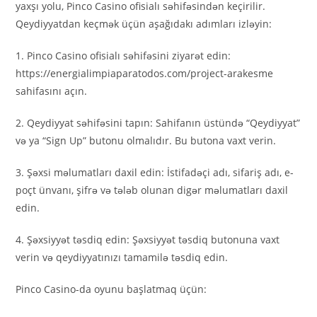
yaxşı yolu, Pinco Casino ofisialı səhifəsindən keçirilir.
Qeydiyyatdan keçmək üçün aşağıdakı adımları izləyin:
1. Pinco Casino ofisialı səhifəsini ziyarət edin:
https://energialimpiaparatodos.com/project-arakesme
sahifasını açın.
2. Qeydiyyat səhifəsini tapın: Sahifanın üstündə “Qeydiyyat”
və ya “Sign Up” butonu olmalıdır. Bu butona vaxt verin.
3. Şəxsi məlumatları daxil edin: İstifadəçi adı, sifariş adı, e-
poçt ünvanı, şifrə və tələb olunan digər məlumatları daxil
edin.
4. Şəxsiyyət təsdiq edin: Şəxsiyyət təsdiq butonuna vaxt
verin və qeydiyyatınızı tamamilə təsdiq edin.
Pinco Casino-da oyunu başlatmaq üçün: