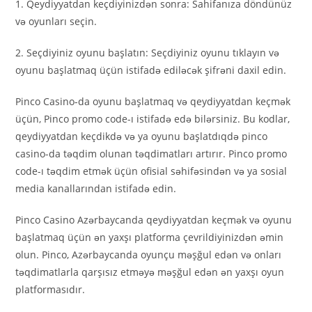
1. Qeydiyyatdan keçdiyinizdən sonra: Sahifanıza döndünüz
və oyunları seçin.
2. Seçdiyiniz oyunu başlatın: Seçdiyiniz oyunu tıklayın və
oyunu başlatmaq üçün istifadə ediləcək şifrəni daxil edin.
Pinco Casino-da oyunu başlatmaq və qeydiyyatdan keçmək
üçün, Pinco promo code-ı istifadə edə bilərsiniz. Bu kodlar,
qeydiyyatdan keçdikdə və ya oyunu başlatdıqdə pinco
casino-da təqdim olunan təqdimatları artırır. Pinco promo
code-ı təqdim etmək üçün ofisial səhifəsindən və ya sosial
media kanallarından istifadə edin.
Pinco Casino Azərbaycanda qeydiyyatdan keçmək və oyunu
başlatmaq üçün ən yaxşı platforma çevrildiyinizdən əmin
olun. Pinco, Azərbaycanda oyunçu məşğul edən və onları
təqdimatlarla qarşısız etməyə məşğul edən ən yaxşı oyun
platformasıdır.