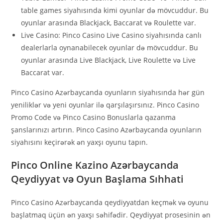
table games siyahısında kimi oyunlar də mövcuddur. Bu
oyunlar arasında Blackjack, Baccarat və Roulette var.
Live Casino: Pinco Casino Live Casino siyahısında canlı
dealerlarla oynanabilecek oyunlar də mövcuddur. Bu
oyunlar arasında Live Blackjack, Live Roulette və Live
Baccarat var.
Pinco Casino Azərbaycanda oyunların siyahısında hər gün
yeniliklər və yeni oyunlar ilə qarşılaşırsınız. Pinco Casino
Promo Code və Pinco Casino Bonuslarla qazanma
şanslarınızı artırın. Pinco Casino Azərbaycanda oyunların
siyahısını keçirərək ən yaxşı oyunu tapın.
Pinco Online Kazino Azərbaycanda
Qeydiyyat və Oyun Başlama Sıhhati
Pinco Casino Azərbaycanda qeydiyyatdan keçmək və oyunu
başlatmaq üçün ən yaxşı səhifədir. Qeydiyyat prosesinin ən