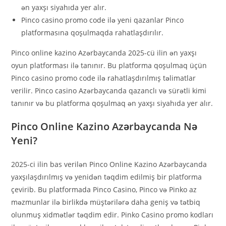
ən yaxşı siyahıda yer alır.
Pinco casino promo code ilə yeni qazanlar Pinco
platformasına qoşulmaqda rahatlaşdırılır.
Pinco online kazino Azərbaycanda 2025-cü ilin ən yaxşı
oyun platforması ilə tanınır. Bu platforma qoşulmaq üçün
Pinco casino promo code ilə rahatlaşdırılmış təlimatlar
verilir. Pinco casino Azərbaycanda qazanclı və sürətli kimi
tanınır və bu platforma qoşulmaq ən yaxşı siyahıda yer alır.
Pinco Online Kazino Azərbaycanda Nə
Yeni?
2025-ci ilin bas verilən Pinco Online Kazino Azərbaycanda
yaxşılaşdırılmış və yenidən təqdim edilmiş bir platforma
çevirib. Bu platformada Pinco Casino, Pinco və Pinko az
məzmunlar ilə birlikdə müştərilərə daha geniş və tətbiq
olunmuş xidmətlər təqdim edir. Pinko Casino promo kodları