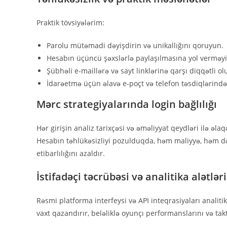
Praktik tövsiyələrim:
Parolu mütəmadi dəyişdirin və unikallığını qoruyun.
Hesabın üçüncü şəxslərlə paylaşılmasına yol verməyi
Şübhəli e‑maillərə və sayt linklərinə qarşı diqqətli ol
İdarəetmə üçün əlavə e‑poçt və telefon təsdiqlərində
Mərc strategiyalarında login bağlılığı
Hər girişin analiz tarixçəsi və əməliyyat qeydləri ilə əl
Hesabın təhlükəsizliyi pozulduqda, həm maliyyə, həm də 
etibarlılığını azaldır.
İstifadəçi təcrübəsi və analitika alətləri
Rəsmi platforma interfeysi və API inteqrasiyaları analiti
vaxt qazandırır, beləliklə oyunçı performanslarını və takt