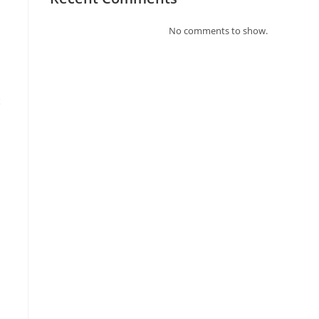
No comments to show.
c