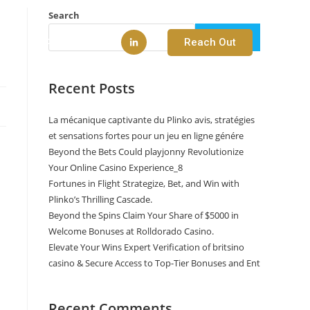
Search
SEARCH
Reach Out
Rakhit Foundation
Recent Posts
La mécanique captivante du Plinko avis, stratégies
et sensations fortes pour un jeu en ligne génére
Beyond the Bets Could playjonny Revolutionize
Your Online Casino Experience_8
Fortunes in Flight Strategize, Bet, and Win with
Plinko’s Thrilling Cascade.
Beyond the Spins Claim Your Share of $5000 in
Welcome Bonuses at Rolldorado Casino.
Elevate Your Wins Expert Verification of britsino
casino & Secure Access to Top-Tier Bonuses and Ent
Recent Comments