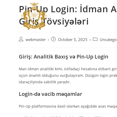
Pin-Up Login: İdman A
Giriş Tövsiyələri
webmaster
October 5, 2025
Uncatego
Giriş: Analitik Baxış və Pin-Up Login
Mən idman analitiki kimi, istifadəçi hesabına etibarlı 
üçün önəmli olduğunu vurğulayıram. Düzgün login praktik
idarəçiliyində sabitlik yaradır.
Login-də vacib məqamlar
Pin-Up platformasına daxil olarkən aşağıdakı əsas məqa