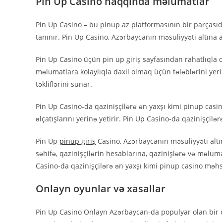
Pin Up Casino haqqında məlumatlar
Pin Up Casino – bu pinup az platformasının bir parçasıdı
tanınır. Pin Up Casino, Azərbaycanın məsuliyyəti altına 
Pin Up Casino üçün pin up giriş sayfasından rahatlıqla da
məlumatlara kolaylıqla daxil olmaq üçün tələblərini yerin
təkliflərini sunar.
Pin Up Casino-da qazinişçilərə ən yaxşı kimi pinup casin
əlçatışlarını yerinə yetirir. Pin Up Casino-da qazinişçil
Pin Up
pinup giriş
Casino, Azərbaycanın məsuliyyəti altı
səhifə, qazinişçilərin hesablarına, qazinişlərə və məluma
Casino-da qazinişçilərə ən yaxşı kimi pinup casino məhs
Onlayn oyunlar və xasallar
Pin Up Casino Onlayn Azərbaycan-da populyar olan bir 