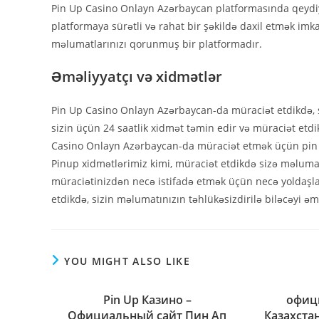
Pin Up Casino Onlayn Azərbaycan platformasında qeydiyya
platformaya sürətli və rahat bir şəkildə daxil etmək imk
məlumatlarınızı qorunmuş bir platformadır.
Əməliyyatçı və xidmətlər
Pin Up Casino Onlayn Azərbaycan-da müraciət etdikdə, s
sizin üçün 24 saatlik xidmət təmin edir və müraciət etd
Casino Onlayn Azərbaycan-da müraciət etmək üçün pin u
Pinup xidmətlərimiz kimi, müraciət etdikdə sizə məlumat 
müraciətinizdən necə istifadə etmək üçün necə yoldaşl
etdikdə, sizin məlumatınızın təhlükəsizdirilə biləcəyi əm
YOU MIGHT ALSO LIKE
Pin Up Казино –
офиц
Официальный сайт Пин Ап
Казахстан