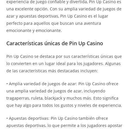
experiencia de juego confiable y divertida, Pin Up Casino es
una excelente opción. Con su amplia variedad de juegos de
azar y apuestas deportivas, Pin Up Casino es el lugar
perfecto para aquellos que buscan una aventura
emocionante y emocionante.
Características únicas de Pin Up Casino
Pin Up Casino se destaca por sus características únicas que
lo convierten en un lugar ideal para los jugadores. Algunas
de las características más destacadas incluyen:
• Amplia variedad de juegos de azar: Pin Up Casino ofrece
una amplia variedad de juegos de azar, incluyendo
tragaperras, ruleta, blackjack y muchos más. Esto significa
que hay algo para todos los gustos y niveles de experiencia.
• Apuestas deportivas: Pin Up Casino también ofrece
apuestas deportivas, lo que permite a los jugadores apostar