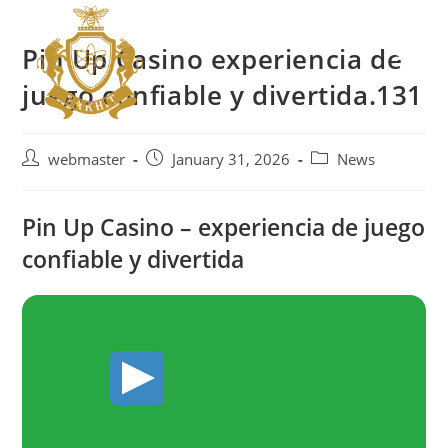
Pin Up Casino experiencia de
juego confiable y divertida.131
webmaster
January 31, 2026
News
Pin Up Casino – experiencia de juego
confiable y divertida