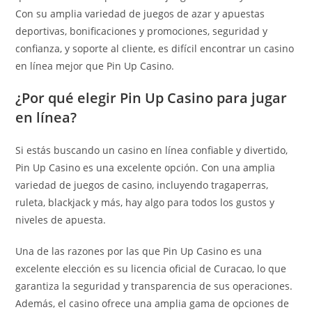
Con su amplia variedad de juegos de azar y apuestas
deportivas, bonificaciones y promociones, seguridad y
confianza, y soporte al cliente, es difícil encontrar un casino
en línea mejor que Pin Up Casino.
¿Por qué elegir Pin Up Casino para jugar
en línea?
Si estás buscando un casino en línea confiable y divertido,
Pin Up Casino es una excelente opción. Con una amplia
variedad de juegos de casino, incluyendo tragaperras,
ruleta, blackjack y más, hay algo para todos los gustos y
niveles de apuesta.
Una de las razones por las que Pin Up Casino es una
excelente elección es su licencia oficial de Curacao, lo que
garantiza la seguridad y transparencia de sus operaciones.
Además, el casino ofrece una amplia gama de opciones de