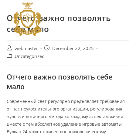
Отчего важно позволять
себе мало
webmaster
December 22, 2025
Uncategorized
Отчего важно позволять себе
мало
Современный свет регулярно предъявляет требования
от нас неукоснительного организации, регулирования
чувств и логичного метода ко каждому аспектам жизни.
Вместе с тем абсолютное удаление игровые автоматы
Вулкан 24 может привести к психологическому