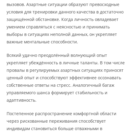
вызовов. Азартные ситуации образуют превосходные
условия для тренировки данного качества в достаточно
защищённой обстановке. Когда личность овладевает
умением справляться с неясностью и принимать
выборы в ситуациях неполной данных, он укрепляет
важные ментальные способности.
Всякий удачно преодолённый волнующий опыт
укрепляет убеждённость в личные таланты. В том числе
провалы в регулируемых азартных ситуациях приносят
ценный опыт и способствуют эффективнее осознавать
собственные ответы на стресс. Аналогичный багаж
управляемого шанса формирует стабильность и
адаптивность.
Постепенное распространение комфортной области
через рискованные переживания способствует
индивидам становиться больше отважными в