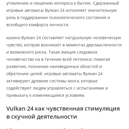
утомлению и лишению интереса к бытию. Сдержанный
игровые автоматы Вулкан 24 исполняет значительную
роль в поддержании психологического состояния и
всеобщего комфорта личности.
казино Вулкан 24 составляет натуральную человеческую
чувство, которая возникает в моментах двусмысленности
и возможного риска. Такая эмоция следовала
человечество на в течение всей летописи, помогая
развитию, познанию неизведанных областей и
обретению целей. игровые автоматы Вулкан 24
активируют древние системы мозга, которые
содействуют людям управляться с испытаниями и
привыкать к изменяющимся условиям.
Vulkan 24 как чувственная стимуляция
в скучной деятельности