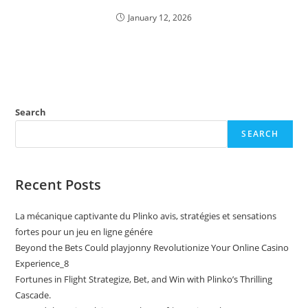
January 12, 2026
Search
SEARCH
Recent Posts
La mécanique captivante du Plinko avis, stratégies et sensations
fortes pour un jeu en ligne génére
Beyond the Bets Could playjonny Revolutionize Your Online Casino
Experience_8
Fortunes in Flight Strategize, Bet, and Win with Plinko’s Thrilling
Cascade.