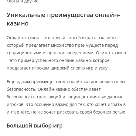
слоты и другие.
Уникальные преимущества онлайн-
казино
Онлайн-казино – это новый способ играть в казино,
который предлагает множество преимуществ перед
традиционными игорными заведениями. Олимп казино
– это пример успешного онлайн-казино, которое
предлагает игрокам широкий спектр игр и услуг.
Еще одним преимуществом онлайн-казино является его
безопасность. Онлайн-казино обеспечивает
безопасность транзакций и защищает личные данные
игроков. Это особенно важно для тех, кто хочет играть в
интернете, но не хочет рисковать своей безопасностью.
Большой выбор игр