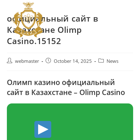
официальный сайт в
Казахстане Olimp
Casino.15152
webmaster
October 14, 2025
News
Олимп казино официальный
сайт в Казахстане – Olimp Casino