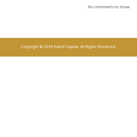
No comments to show.
Copyright ©
2026
Rakhit Capital, All Rights Reserved.