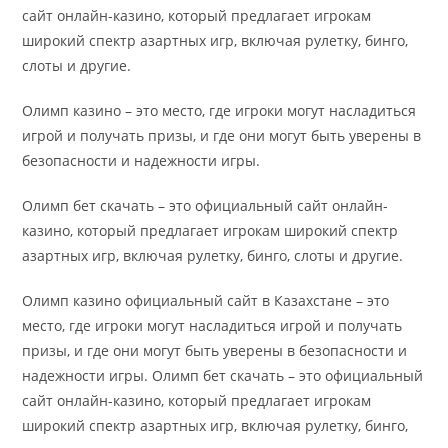
сайт онлайн-казино, который предлагает игрокам
широкий спектр азартных игр, включая рулетку, бинго,
слоты и другие.
Олимп казино – это место, где игроки могут насладиться
игрой и получать призы, и где они могут быть уверены в
безопасности и надежности игры.
Олимп бет скачать – это официальный сайт онлайн-
казино, который предлагает игрокам широкий спектр
азартных игр, включая рулетку, бинго, слоты и другие.
Олимп казино официальный сайт в Казахстане – это
место, где игроки могут насладиться игрой и получать
призы, и где они могут быть уверены в безопасности и
надежности игры. Олимп бет скачать – это официальный
сайт онлайн-казино, который предлагает игрокам
широкий спектр азартных игр, включая рулетку, бинго,