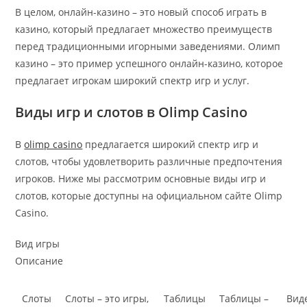
В целом, онлайн-казино – это новый способ играть в
казино, который предлагает множество преимуществ
перед традиционными игорными заведениями. Олимп
казино – это пример успешного онлайн-казино, которое
предлагает игрокам широкий спектр игр и услуг.
Виды игр и слотов в Olimp Casino
В
olimp casino
предлагается широкий спектр игр и
слотов, чтобы удовлетворить различные предпочтения
игроков. Ниже мы рассмотрим основные виды игр и
слотов, которые доступны на официальном сайте Olimp
Casino.
Вид игры
Описание
Слоты
Слоты – это игры,
Таблицы
Таблицы –
Вид