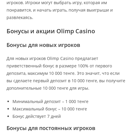
игроков. Игроки могут выбрать игру, которая им
понравится, и начать играть, получая выигрыши и
развлекаясь.
Бонусы и акции Olimp Casino
Бонусы для новых игроков
Для новых игроков Olimp Casino предлагает
приветственный бонус в размере 100% от первого
депозита, максимум 10 000 тенге. Это значит, что если
вы сделаете первый депозит в 10 000 тенге, вы получите
дополнительные 10 000 тенге для игры.
Минимальный депозит – 1 000 тенге
Максимальный бонус – 10 000 тенге
Бонус действует 7 дней
Бонусы для постоянных игроков