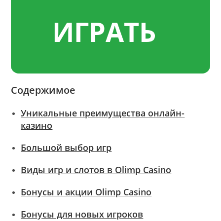
ИГРАТЬ
Содержимое
Уникальные преимущества онлайн-
казино
Большой выбор игр
Виды игр и слотов в Olimp Casino
Бонусы и акции Olimp Casino
Бонусы для новых игроков