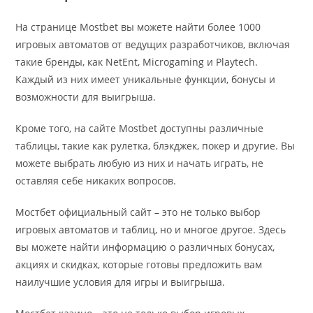
На странице Mostbet вы можете найти более 1000
игровых автоматов от ведущих разработчиков, включая
такие бренды, как NetEnt, Microgaming и Playtech.
Каждый из них имеет уникальные функции, бонусы и
возможности для выигрыша.
Кроме того, на сайте Mostbet доступны различные
таблицы, такие как рулетка, блэкджек, покер и другие. Вы
можете выбрать любую из них и начать играть, не
оставляя себе никаких вопросов.
Мостбет официальный сайт – это не только выбор
игровых автоматов и таблиц, но и многое другое. Здесь
вы можете найти информацию о различных бонусах,
акциях и скидках, которые готовы предложить вам
наилучшие условия для игры и выигрыша.