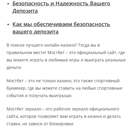
Безопасность и Надежность Вашего
Депозита
Как мы обеспечиваем безопасность
вашего депозита
В поиске лучшего онлайн-казино? Тогда вы в
правильном месте! Мостбет – это официальный сайт, где
вы можете играть в любимые игры и выиграть реальные
деньги.
Мостбет – это не только казино, это также спортивный
букмекер, где вы можете ставить на любые спортивные
события и получать выигрыши.
Мостбет зеркало – это рабочее зеркало официального
сайта, которое позволяет вам играть в казино и делать
ставки, не завися от блокировки.