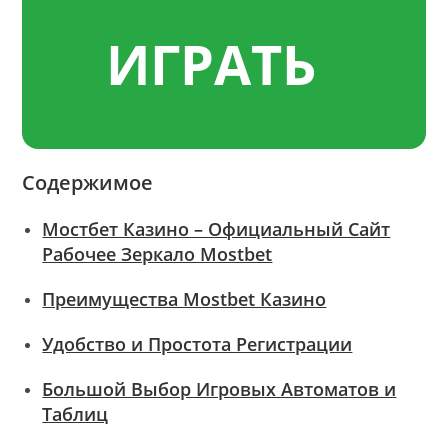
ИГРАТЬ
Содержимое
Мостбет Казино – Официальный Сайт
Рабочее Зеркало Mostbet
Преимущества Mostbet Казино
Удобство и Простота Регистрации
Большой Выбор Игровых Автоматов и
Таблиц