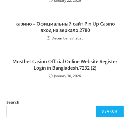
January 22, 2026
казино – Официальный сайт Pin Up Casino
вход на зеркало.2780
December 27, 2025
Mostbet Casino Official Online Website Register
Login in Bangladesh.7232 (2)
January 30, 2026
Search
SEARCH