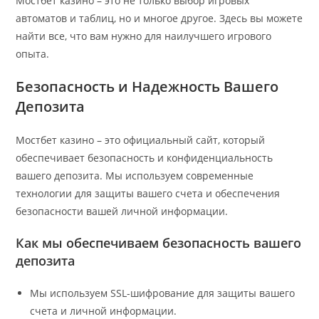
Мостбет казино – это не только выбор игровых
автоматов и таблиц, но и многое другое. Здесь вы можете
найти все, что вам нужно для наилучшего игрового
опыта.
Безопасность и Надежность Вашего
Депозита
Мостбет казино – это официальный сайт, который
обеспечивает безопасность и конфиденциальность
вашего депозита. Мы используем современные
технологии для защиты вашего счета и обеспечения
безопасности вашей личной информации.
Как мы обеспечиваем безопасность вашего
депозита
Мы используем SSL-шифрование для защиты вашего
счета и личной информации.