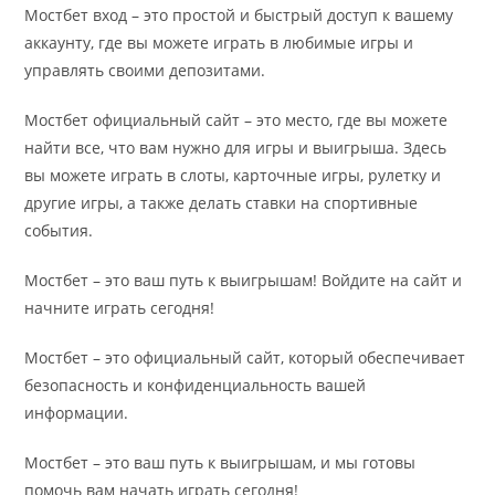
Мостбет вход – это простой и быстрый доступ к вашему
аккаунту, где вы можете играть в любимые игры и
управлять своими депозитами.
Мостбет официальный сайт – это место, где вы можете
найти все, что вам нужно для игры и выигрыша. Здесь
вы можете играть в слоты, карточные игры, рулетку и
другие игры, а также делать ставки на спортивные
события.
Мостбет – это ваш путь к выигрышам! Войдите на сайт и
начните играть сегодня!
Мостбет – это официальный сайт, который обеспечивает
безопасность и конфиденциальность вашей
информации.
Мостбет – это ваш путь к выигрышам, и мы готовы
помочь вам начать играть сегодня!