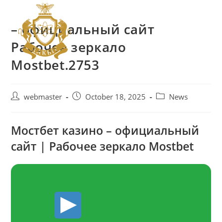
– официальный сайт
Рабочее зеркало
Mostbet.2753
webmaster
October 18, 2025
News
Мостбет казино – официальный
сайт | Рабочее зеркало Mostbet