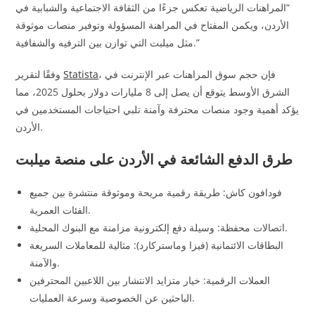
“المراهنات الرياضية تعكس جزءًا من الثقافة الاجتماعية والشبابية في
الأردن، ويكمن المفتاح في المراهنة المسؤولة وتوفير منصات موثوقة
مثل ميلبت التي توازن بين الترفيه والشفافية.”
، فإن حجم سوق المراهنات عبر الإنترنت في
Statista
وفقًا لتقرير
الشرق الأوسط يتوقع أن يصل إلى 8 مليارات دولار بحلول 2025، مما
يؤكد أهمية وجود منصات محترفة وآمنة تلبي احتياجات المستخدمين في
الأردن.
طرق الدفع الشائعة في الأردن على منصة ميلبت
فودافون كاش: طريقة رقمية مريحة وموثوقة منتشرة بين جميع
الفئات العمرية.
اتصالات محفظة: وسيلة دفع إلكترونية مزامنة مع البنوك المحلية.
البطاقات الائتمانية (فيزا وماستركارد): مثالية للمعاملات السريعة
والآمنة.
العملات الرقمية: خيار متزايد الانتشار بين اللاعبين المحترفين
الباحثين عن الخصوصية وسرعة العمليات.