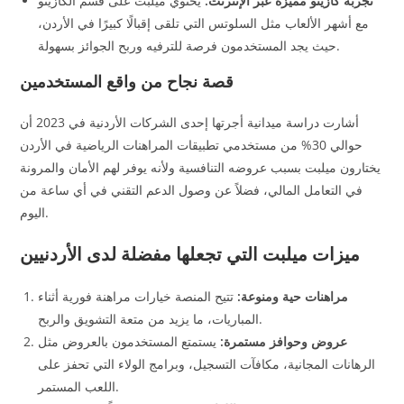
تجربة كازينو مميزة عبر الإنترنت:
يحتوي ميلبت على قسم الكازينو
مع أشهر الألعاب مثل السلوتس التي تلقى إقبالًا كبيرًا في الأردن،
حيث يجد المستخدمون فرصة للترفيه وربح الجوائز بسهولة.
قصة نجاح من واقع المستخدمين
أشارت دراسة ميدانية أجرتها إحدى الشركات الأردنية في 2023 أن
حوالي 30% من مستخدمي تطبيقات المراهنات الرياضية في الأردن
يختارون ميلبت بسبب عروضه التنافسية ولأنه يوفر لهم الأمان والمرونة
في التعامل المالي، فضلاً عن وصول الدعم التقني في أي ساعة من
اليوم.
ميزات ميلبت التي تجعلها مفضلة لدى الأردنيين
مراهنات حية ومنوعة:
تتيح المنصة خيارات مراهنة فورية أثناء
المباريات، ما يزيد من متعة التشويق والربح.
عروض وحوافز مستمرة:
يستمتع المستخدمون بالعروض مثل
الرهانات المجانية، مكافآت التسجيل، وبرامج الولاء التي تحفز على
اللعب المستمر.