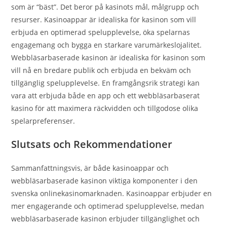
som är “bäst”. Det beror på kasinots mål, målgrupp och
resurser. Kasinoappar är idealiska för kasinon som vill
erbjuda en optimerad spelupplevelse, öka spelarnas
engagemang och bygga en starkare varumärkeslojalitet.
Webbläsarbaserade kasinon är idealiska för kasinon som
vill nå en bredare publik och erbjuda en bekväm och
tillgänglig spelupplevelse. En framgångsrik strategi kan
vara att erbjuda både en app och ett webbläsarbaserat
kasino för att maximera räckvidden och tillgodose olika
spelarpreferenser.
Slutsats och Rekommendationer
Sammanfattningsvis, är både kasinoappar och
webbläsarbaserade kasinon viktiga komponenter i den
svenska onlinekasinomarknaden. Kasinoappar erbjuder en
mer engagerande och optimerad spelupplevelse, medan
webbläsarbaserade kasinon erbjuder tillgänglighet och