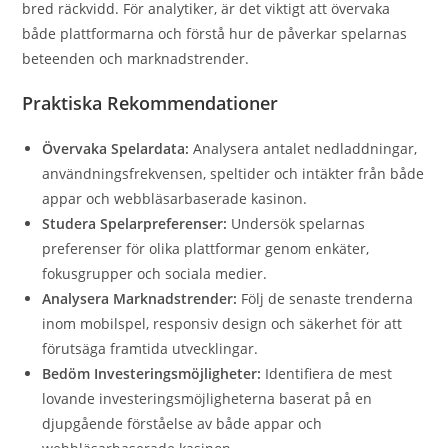
bred räckvidd. För analytiker, är det viktigt att övervaka
både plattformarna och förstå hur de påverkar spelarnas
beteenden och marknadstrender.
Praktiska Rekommendationer
Övervaka Spelardata:
Analysera antalet nedladdningar,
användningsfrekvensen, speltider och intäkter från både
appar och webbläsarbaserade kasinon.
Studera Spelarpreferenser:
Undersök spelarnas
preferenser för olika plattformar genom enkäter,
fokusgrupper och sociala medier.
Analysera Marknadstrender:
Följ de senaste trenderna
inom mobilspel, responsiv design och säkerhet för att
förutsäga framtida utvecklingar.
Bedöm Investeringsmöjligheter:
Identifiera de mest
lovande investeringsmöjligheterna baserat på en
djupgående förståelse av både appar och