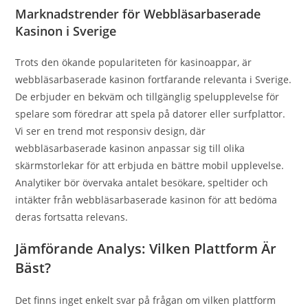
Marknadstrender för Webbläsarbaserade
Kasinon i Sverige
Trots den ökande populariteten för kasinoappar, är
webbläsarbaserade kasinon fortfarande relevanta i Sverige.
De erbjuder en bekväm och tillgänglig spelupplevelse för
spelare som föredrar att spela på datorer eller surfplattor.
Vi ser en trend mot responsiv design, där
webbläsarbaserade kasinon anpassar sig till olika
skärmstorlekar för att erbjuda en bättre mobil upplevelse.
Analytiker bör övervaka antalet besökare, speltider och
intäkter från webbläsarbaserade kasinon för att bedöma
deras fortsatta relevans.
Jämförande Analys: Vilken Plattform Är
Bäst?
Det finns inget enkelt svar på frågan om vilken plattform