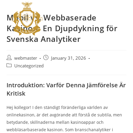
Mobil vs. Webbaserade
Kasinon: En Djupdykning för
Svenska Analytiker
webmaster
January 31, 2026
Uncategorized
Introduktion: Varför Denna Jämförelse Är
Kritisk
Hej kollegor! I den ständigt föränderliga världen av
onlinekasinon, är det avgörande att förstå de subtila, men
betydande, skillnaderna mellan kasinoappar och
webbläsarbaserade kasinon. Som branschanalytiker i