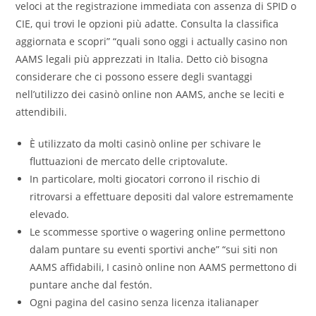
veloci at the registrazione immediata con assenza di SPID o
CIE, qui trovi le opzioni più adatte. Consulta la classifica
aggiornata e scopri” “quali sono oggi i actually casino non
AAMS legali più apprezzati in Italia. Detto ciò bisogna
considerare che ci possono essere degli svantaggi
nell’utilizzo dei casinò online non AAMS, anche se leciti e
attendibili.
È utilizzato da molti casinò online per schivare le
fluttuazioni de mercato delle criptovalute.
In particolare, molti giocatori corrono il rischio di
ritrovarsi a effettuare depositi dal valore estremamente
elevado.
Le scommesse sportive o wagering online permettono
dalam puntare su eventi sportivi anche” “sui siti non
AAMS affidabili, I casinò online non AAMS permettono di
puntare anche dal festón.
Ogni pagina del casino senza licenza italianaper