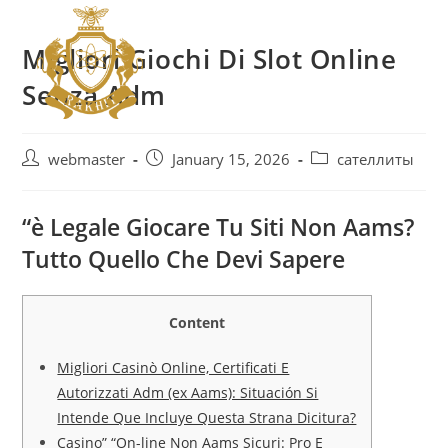
Migliori Giochi Di Slot Online
Senza Adm
webmaster
January 15, 2026
сателлиты
“è Legale Giocare Tu Siti Non Aams?
Tutto Quello Che Devi Sapere
Content
Migliori Casinò Online, Certificati E
Autorizzati Adm (ex Aams): Situación Si
Intende Que Incluye Questa Strana Dicitura?
Casino” “On-line Non Aams Sicuri: Pro E