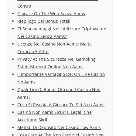
Contro
Giocare On The Web Senza Aams
Riepilogo Dei Bonus Totali
Ci Sono Vantaggi Nell’utilizzare Criptovalute
Nei Casino Senza Aams?
Licenze Nei Casino Non Aams: Malta,
Curacao E Altre
Privacy At The Sicurezza Nei Gambling
Establishment Online Non Aams
Il Importante Vantaggio Dei On Line Casino
No Aams
Quali Tipi Di Bonus Offrono I Casinò Non
Aams?
Cosa Si Rischia A Giocare Tu Siti Non Aams
Casinò Non Aams Sicuri E Legali Che
Accettano Skrill
Metodi Di Deposito Nei Casinò Low Aams
Cosa Fare At The Non Fare Nei Casinò Non