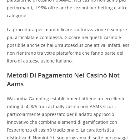
performanti, il 95% offre anche sezioni per betting e altre
categorie.
La procedura per mummificare l’autorizzazione è sempre
più articolata e complessa. Giocare nei questi casinò è
possibile anche ze hai un’autoesclusione attiva. Infatti, essi
non rientrano tra votre piattaforme che fanno parte del
libro di autoesclusione italiano.
Metodi Di Pagamento Nei Casinò Not
Aams
Wazamba Gambling establishment ottiene un eccellente
rating di 4, 8/5 tra i actually casinò non AAMS sicuri,
particolarmente apprezzato per il adatto approccio
innovativo che combina elementi di gamification con
l’esperienza di casinò tradizionale. La caratteristica
distintiva di Nomini è il suo programa di sette personaggi