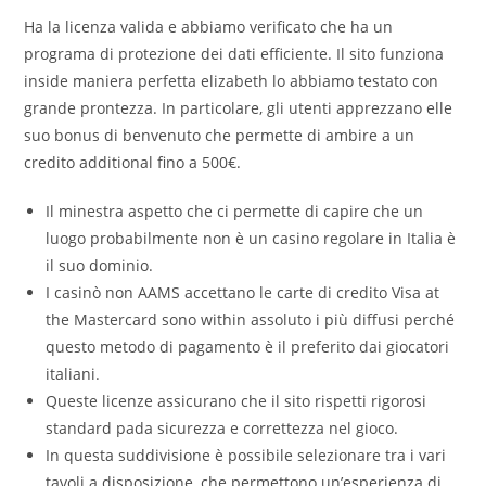
Ha la licenza valida e abbiamo verificato che ha un
programa di protezione dei dati efficiente. Il sito funziona
inside maniera perfetta elizabeth lo abbiamo testato con
grande prontezza. In particolare, gli utenti apprezzano elle
suo bonus di benvenuto che permette di ambire a un
credito additional fino a 500€.
Il minestra aspetto che ci permette di capire che un
luogo probabilmente non è un casino regolare in Italia è
il suo dominio.
I casinò non AAMS accettano le carte di credito Visa at
the Mastercard sono within assoluto i più diffusi perché
questo metodo di pagamento è il preferito dai giocatori
italiani.
Queste licenze assicurano che il sito rispetti rigorosi
standard pada sicurezza e correttezza nel gioco.
In questa suddivisione è possibile selezionare tra i vari
tavoli a disposizione, che permettono un’esperienza di