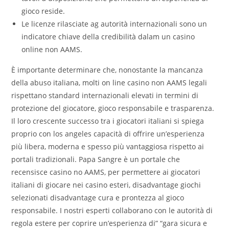
gioco reside.
Le licenze rilasciate ag autorità internazionali sono un
indicatore chiave della credibilità dalam un casino
online non AAMS.
È importante determinare che, nonostante la mancanza
della abuso italiana, molti on line casino non AAMS legali
rispettano standard internazionali elevati in termini di
protezione del giocatore, gioco responsabile e trasparenza.
Il loro crescente successo tra i giocatori italiani si spiega
proprio con los angeles capacità di offrire un’esperienza
più libera, moderna e spesso più vantaggiosa rispetto ai
portali tradizionali. Papa Sangre è un portale che
recensisce casino no AAMS, per permettere ai giocatori
italiani di giocare nei casino esteri, disadvantage giochi
selezionati disadvantage cura e prontezza al gioco
responsabile. I nostri esperti collaborano con le autorità di
regola estere per coprire un’esperienza di” “gara sicura e