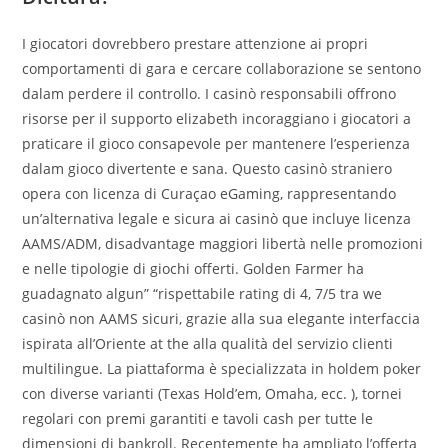
I giocatori dovrebbero prestare attenzione ai propri
comportamenti di gara e cercare collaborazione se sentono
dalam perdere il controllo. I casinò responsabili offrono
risorse per il supporto elizabeth incoraggiano i giocatori a
praticare il gioco consapevole per mantenere l’esperienza
dalam gioco divertente e sana. Questo casinò straniero
opera con licenza di Curaçao eGaming, rappresentando
un’alternativa legale e sicura ai casinò que incluye licenza
AAMS/ADM, disadvantage maggiori libertà nelle promozioni
e nelle tipologie di giochi offerti. Golden Farmer ha
guadagnato algun” “rispettabile rating di 4, 7/5 tra we
casinò non AAMS sicuri, grazie alla sua elegante interfaccia
ispirata all’Oriente at the alla qualità del servizio clienti
multilingue. La piattaforma è specializzata in holdem poker
con diverse varianti (Texas Hold’em, Omaha, ecc. ), tornei
regolari con premi garantiti e tavoli cash per tutte le
dimensioni di bankroll. Recentemente ha ampliato l’offerta