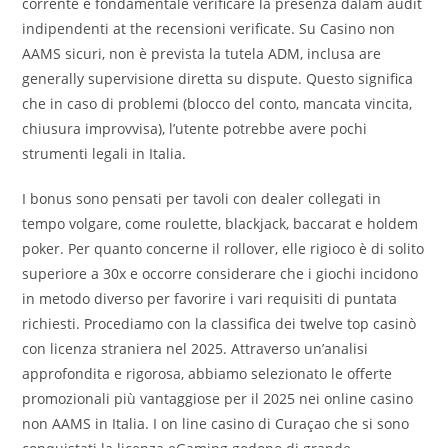
corrente è fondamentale verificare la presenza dalam audit
indipendenti at the recensioni verificate. Su Casino non
AAMS sicuri, non è prevista la tutela ADM, inclusa are
generally supervisione diretta su dispute. Questo significa
che in caso di problemi (blocco del conto, mancata vincita,
chiusura improvvisa), l’utente potrebbe avere pochi
strumenti legali in Italia.
I bonus sono pensati per tavoli con dealer collegati in
tempo volgare, come roulette, blackjack, baccarat e holdem
poker. Per quanto concerne il rollover, elle rigioco è di solito
superiore a 30x e occorre considerare che i giochi incidono
in metodo diverso per favorire i vari requisiti di puntata
richiesti. Procediamo con la classifica dei twelve top casinò
con licenza straniera nel 2025. Attraverso un’analisi
approfondita e rigorosa, abbiamo selezionato le offerte
promozionali più vantaggiose per il 2025 nei online casino
non AAMS in Italia. I on line casino di Curaçao che si sono