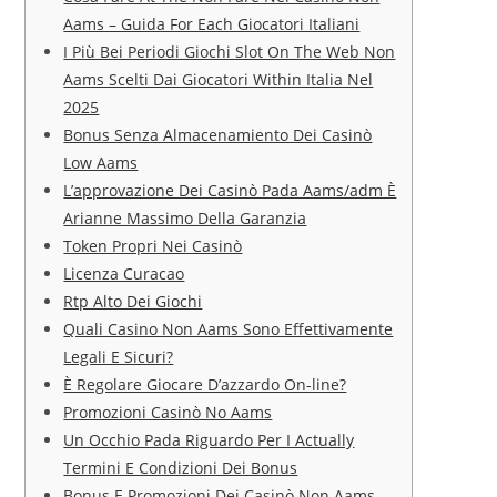
Aams – Guida For Each Giocatori Italiani
I Più Bei Periodi Giochi Slot On The Web Non
Aams Scelti Dai Giocatori Within Italia Nel
2025
Bonus Senza Almacenamiento Dei Casinò
Low Aams
L’approvazione Dei Casinò Pada Aams/adm È
Arianne Massimo Della Garanzia
Token Propri Nei Casinò
Licenza Curacao
Rtp Alto Dei Giochi
Quali Casino Non Aams Sono Effettivamente
Legali E Sicuri?
È Regolare Giocare D’azzardo On-line?
Promozioni Casinò No Aams
Un Occhio Pada Riguardo Per I Actually
Termini E Condizioni Dei Bonus
Bonus E Promozioni Dei Casinò Non Aams