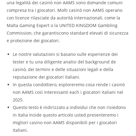
una legalità dei casinò non AAMS sono domande comuni
compresa tra i giocatori. Molti casinò non AAMS operano
con licenze rilasciate da autorità internazionali, come la
Malta Gaming Expert o la UNITED KINGDOM Gambling
Commission, che garantiscono standard elevati di sicurezza
e protezione dei giocatori.
Le nostre valutazioni si basano sulle esperienze dei
tester e tu una diligente analisi del background de
casinò, dei termini e delle situazioni legali e della
reputazione dei giocatori italiani.
In questa condottiero, esploreremo cosa rende i casinò
non AAMS così interessanti each i giocatori italiani nel
2025.
Questo testo è indirizzato a individui che non risiedono
in Italia Inside questo articolo usted presenteremo i
migliori casino non AAMS disponibili per i giocatori
italiani.