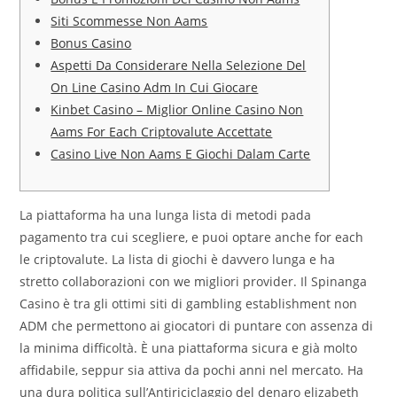
Siti Scommesse Non Aams
Bonus Casino
Aspetti Da Considerare Nella Selezione Del
On Line Casino Adm In Cui Giocare
Kinbet Casino – Miglior Online Casino Non
Aams For Each Criptovalute Accettate
Casino Live Non Aams E Giochi Dalam Carte
La piattaforma ha una lunga lista di metodi pada
pagamento tra cui scegliere, e puoi optare anche for each
le criptovalute. La lista di giochi è davvero lunga e ha
stretto collaborazioni con we migliori provider. Il Spinanga
Casino è tra gli ottimi siti di gambling establishment non
ADM che permettono ai giocatori di puntare con assenza di
la minima difficoltà. È una piattaforma sicura e già molto
affidabile, seppur sia attiva da pochi anni nel mercato. Ha
una dura politica sull’Antiriciclaggio del denaro elizabeth