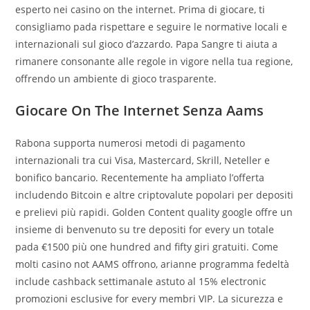
esperto nei casino on the internet. Prima di giocare, ti
consigliamo pada rispettare e seguire le normative locali e
internazionali sul gioco d’azzardo. Papa Sangre ti aiuta a
rimanere consonante alle regole in vigore nella tua regione,
offrendo un ambiente di gioco trasparente.
Giocare On The Internet Senza Aams
Rabona supporta numerosi metodi di pagamento
internazionali tra cui Visa, Mastercard, Skrill, Neteller e
bonifico bancario. Recentemente ha ampliato l’offerta
includendo Bitcoin e altre criptovalute popolari per depositi
e prelievi più rapidi. Golden Content quality google offre un
insieme di benvenuto su tre depositi for every un totale
pada €1500 più one hundred and fifty giri gratuiti. Come
molti casino not AAMS offrono, arianne programma fedeltà
include cashback settimanale astuto al 15% electronic
promozioni esclusive for every membri VIP. La sicurezza e