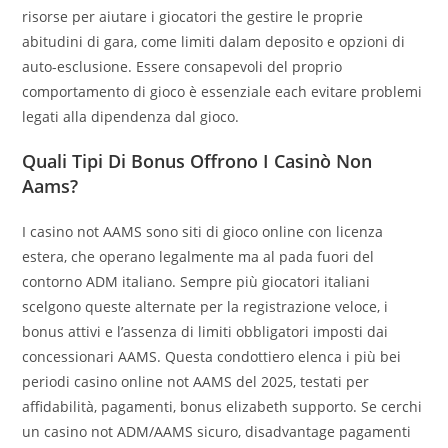
risorse per aiutare i giocatori the gestire le proprie
abitudini di gara, come limiti dalam deposito e opzioni di
auto-esclusione. Essere consapevoli del proprio
comportamento di gioco è essenziale each evitare problemi
legati alla dipendenza dal gioco.
Quali Tipi Di Bonus Offrono I Casinò Non
Aams?
I casino not AAMS sono siti di gioco online con licenza
estera, che operano legalmente ma al pada fuori del
contorno ADM italiano. Sempre più giocatori italiani
scelgono queste alternate per la registrazione veloce, i
bonus attivi e l’assenza di limiti obbligatori imposti dai
concessionari AAMS. Questa condottiero elenca i più bei
periodi casino online not AAMS del 2025, testati per
affidabilità, pagamenti, bonus elizabeth supporto. Se cerchi
un casino not ADM/AAMS sicuro, disadvantage pagamenti