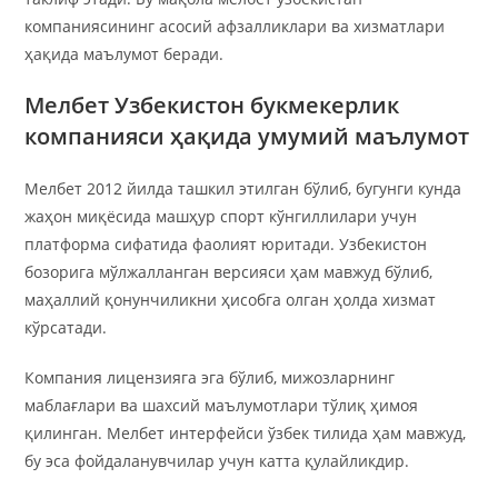
компаниясининг асосий афзалликлари ва хизматлари
ҳақида маълумот беради.
Мелбет Узбекистон букмекерлик
компанияси ҳақида умумий маълумот
Мелбет 2012 йилда ташкил этилган бўлиб, бугунги кунда
жаҳон миқёсида машҳур спорт кўнгиллилари учун
платформа сифатида фаолият юритади. Узбекистон
бозорига мўлжалланган версияси ҳам мавжуд бўлиб,
маҳаллий қонунчиликни ҳисобга олган ҳолда хизмат
кўрсатади.
Компания лицензияга эга бўлиб, мижозларнинг
маблағлари ва шахсий маълумотлари тўлиқ ҳимоя
қилинган. Мелбет интерфейси ўзбек тилида ҳам мавжуд,
бу эса фойдаланувчилар учун катта қулайликдир.