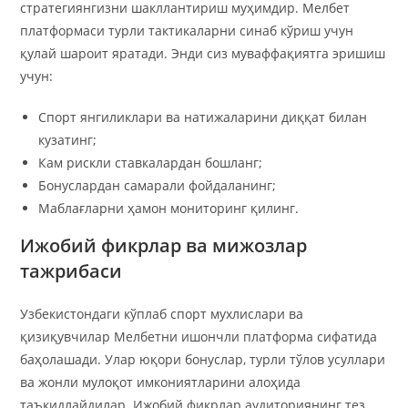
стратегиянгизни шакллантириш муҳимдир. Мелбет
платформаси турли тактикаларни синаб кўриш учун
қулай шароит яратади. Энди сиз муваффақиятга эришиш
учун:
Спорт янгиликлари ва натижаларини диққат билан
кузатинг;
Кам рискли ставкалардан бошланг;
Бонуслардан самарали фойдаланинг;
Маблағларни ҳамон мониторинг қилинг.
Ижобий фикрлар ва мижозлар
тажрибаси
Узбекистондаги кўплаб спорт мухлислари ва
қизиқувчилар Мелбетни ишончли платформа сифатида
баҳолашади. Улар юқори бонуслар, турли тўлов усуллари
ва жонли мулоқот имкониятларини алоҳида
таъкидлайдилар. Ижобий фикрлар аудиториянинг тез