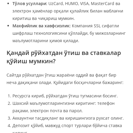
Тўлов усуллари:
UzCard, HUMO, VISA, MasterCard ва
электрон ҳамёнлар орқали қулайлик билан маблағни
киритиш ва чиқариш мумкин.
Махфийлик ва хавфсизлик:
Компания SSL сифатли
шифрлаш технологиясини қўллайди, бу мижозларнинг
маълумотларини ҳимоя қилади.
Қандай рўйхатдан ўтиш ва ставкалар
қўйиш мумкин?
Сайтда рўйхатдан ўтиш жараёни оддий ва фақат бир
неча дақиқани олади. Қуйидаги босқичларни бажаринг:
Ресурсга кириб, рўйхатдан ўтиш тугмасини босинг.
Шахсий маълумотларингизни киритинг: телефон
рақами, электрон почта ва парол.
Аккаунтни тасдиқланг ва киришингизга рухсат олинг.
Депозит қўйиб, мавжуд спорт турлари бўйича ставка
қилинг.