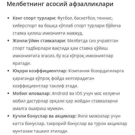
Мелбетнинг асосий афзалликлари
Кенг спорт турлари:
Футбол, баскетбол, теннис,
киберспорт ва бошқа кўплаб спорт турлари бўйича
ставка қилиш имконияти мавжуд.
Жонли ўйин ставкалари:
Мелбетда сиз учраётган
спорт тадбирлари вақтида ҳам ставка қўйиш
имкониятига эгасиз, бу эса кўпроқ имкониятлар
яратади.
Юқори коэффициентлар:
Компания бозордагиларга
қараганда кўпроқ фойда келтирадиган
коэффициентлар таклиф этади.
Мобил иловалар:
Android ва iOS учун мос келувчи
мобил дастурлар орқали ҳар жойдан ставкаларни
амалга ошириш мумкин.
Кучли бонуслар ва акциялар:
Янги мижозлар учун
катта бонуслар, такрорий бонуслар ва турли акциялар
мунтазам ташкил этилади.