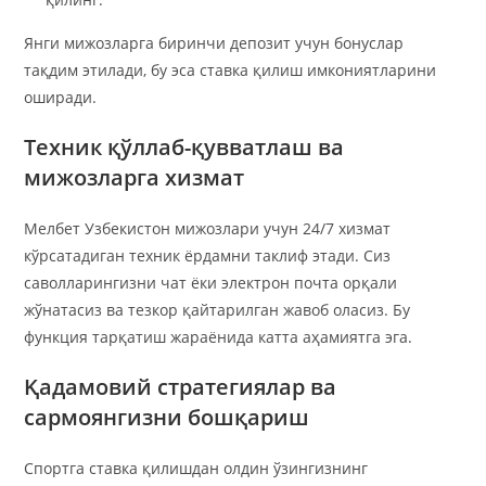
Янги мижозларга биринчи депозит учун бонуслар
тақдим этилади, бу эса ставка қилиш имкониятларини
оширади.
Техник қўллаб-қувватлаш ва
мижозларга хизмат
Мелбет Узбекистон мижозлари учун 24/7 хизмат
кўрсатадиган техник ёрдамни таклиф этади. Сиз
саволларингизни чат ёки электрон почта орқали
жўнатасиз ва тезкор қайтарилган жавоб оласиз. Бу
функция тарқатиш жараёнида катта аҳамиятга эга.
Қадамовий стратегиялар ва
сармоянгизни бошқариш
Спортга ставка қилишдан олдин ўзингизнинг