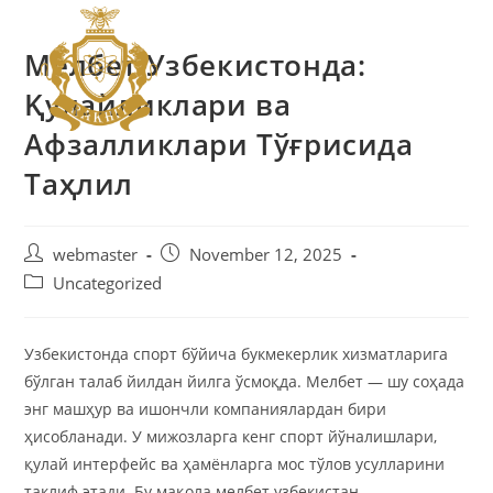
Мелбет Узбекистонда:
Қулайликлари ва
Афзалликлари Тўғрисида
Таҳлил
webmaster
November 12, 2025
Uncategorized
Узбекистонда спорт бўйича букмекерлик хизматларига
бўлган талаб йилдан йилга ўсмоқда. Мелбет — шу соҳада
энг машҳур ва ишончли компаниялардан бири
ҳисобланади. У мижозларга кенг спорт йўналишлари,
қулай интерфейс ва ҳамёнларга мос тўлов усулларини
таклиф этади. Бу мақола мелбет узбекистан