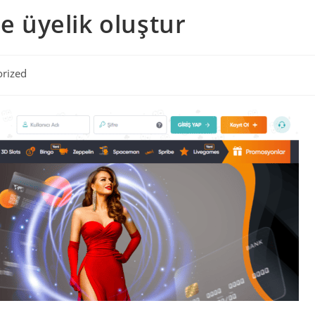
le üyelik oluştur
Our Story
Our Philosophy
Ideas
FuM©
rized