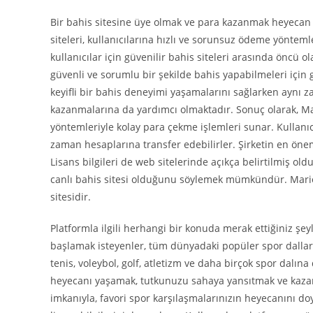
Bir bahis sitesine üye olmak ve para kazanmak heyecan ve
siteleri, kullanıcılarına hızlı ve sorunsuz ödeme yöntem
kullanıcılar için güvenilir bahis siteleri arasında öncü 
güvenli ve sorumlu bir şekilde bahis yapabilmeleri için 
keyifli bir bahis deneyimi yaşamalarını sağlarken aynı z
kazanmalarına da yardımcı olmaktadır. Sonuç olarak, Mario
yöntemleriyle kolay para çekme işlemleri sunar. Kullanıcıl
zaman hesaplarına transfer edebilirler. Şirketin en öne
Lisans bilgileri de web sitelerinde açıkça belirtilmiş ol
canlı bahis sitesi olduğunu söylemek mümkündür. Mariobe
sitesidir.
Platformla ilgili herhangi bir konuda merak ettiğiniz ş
başlamak isteyenler, tüm dünyadaki popüler spor dalları
tenis, voleybol, golf, atletizm ve daha birçok spor dalın
heyecanı yaşamak, tutkunuzu sahaya yansıtmak ve kazana
imkanıyla, favori spor karşılaşmalarınızın heyecanını d