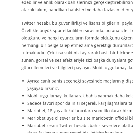
edebilir ve anlık olarak bahislerinizi gerçekleştirebilir
atacak takım, handikap bahisleri ve daha fazlasını deney
Twitter hesabı, bu güvenilirliği ve lisans bilgilerini pa
Özellikle büyük spor etkinlikleri sırasında, bu analizler
olduğunu ve hangi oyuncuların formda olduğunu öğrenmek 
herhangi bir belge talep etmez ama gerektiği durumlar
tutmaktadır. Çok kısa vaktinizi ayırarak basit bir biçimd
sunan, görsel ve ses efektleriyle sizi başka dünyalara gö
güncellemeleri ve bilgileri paylaşır. Mobil uygulamayı ku
Ayrıca canlı bahis seçeneği sayesinde maçların gidişa
yaşayabilirsiniz.
Mobil uygulamayı kullanarak bahis yapmak daha kolay v
Sadece favori spor dalınızı seçerek, karşılaşmalara t
Mariobet, 18 yaş altı kullanıcılara yönelik olarak hizm
Mariobet üye ol severler bu site mariobetin official bl
Mariobet resmi Twitter hesabı, bahis severlere platfo
daha fazlasını sunan resmi bir iletişim kanalıdır.