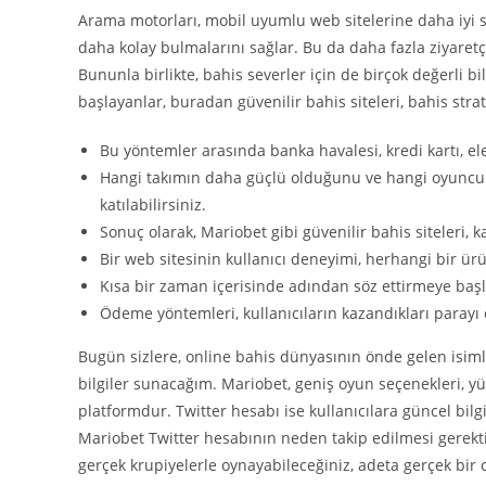
Arama motorları, mobil uyumlu web sitelerine daha iyi s
daha kolay bulmalarını sağlar. Bu da daha fazla ziyaret
Bununla birlikte, bahis severler için de birçok değerli 
başlayanlar, buradan güvenilir bahis siteleri, bahis strat
Bu yöntemler arasında banka havalesi, kredi kartı, e
Hangi takımın daha güçlü olduğunu ve hangi oyuncul
katılabilirsiniz.
Sonuç olarak, Mariobet gibi güvenilir bahis siteleri, 
Bir web sitesinin kullanıcı deneyimi, herhangi bir ür
Kısa bir zaman içerisinde adından söz ettirmeye başl
Ödeme yöntemleri, kullanıcıların kazandıkları parayı ç
Bugün sizlere, online bahis dünyasının önde gelen isiml
bilgiler sunacağım. Mariobet, geniş oyun seçenekleri, yü
platformdur. Twitter hesabı ise kullanıcılara güncel bilg
Mariobet Twitter hesabının neden takip edilmesi gerektiği
gerçek krupiyelerle oynayabileceğiniz, adeta gerçek bir 