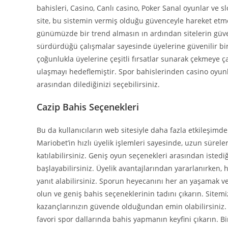
bahisleri, Casino, Canlı casino, Poker Sanal oyunlar ve s
site, bu sistemin vermiş olduğu güvenceyle hareket etm
günümüzde bir trend almasın ın ardından sitelerin güven
sürdürdüğü çalışmalar sayesinde üyelerine güvenilir bir
çoğunlukla üyelerine çeşitli fırsatlar sunarak çekmeye ç
ulaşmayı hedeflemiştir. Spor bahislerinden casino oyunl
arasından dilediğinizi seçebilirsiniz.
Cazip Bahis Seçenekleri
Bu da kullanıcıların web sitesiyle daha fazla etkileşimde
Mariobet’in hızlı üyelik işlemleri sayesinde, uzun sür
katılabilirsiniz. Geniş oyun seçenekleri arasından ist
başlayabilirsiniz. Üyelik avantajlarından yararlanırken, h
yanıt alabilirsiniz. Sporun heyecanını her an yaşamak v
olun ve geniş bahis seçeneklerinin tadını çıkarın. Sitemiz
kazançlarınızın güvende olduğundan emin olabilirsiniz. Hı
favori spor dallarında bahis yapmanın keyfini çıkarın. Bi