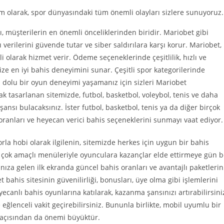
rm olarak, spor dünyasındaki tüm önemli olayları sizlere sunuyoruz.
, müşterilerin en önemli önceliklerinden biridir. Mariobet gibi
ı verilerini güvende tutar ve siber saldırılara karşı korur. Mariobet,
 olarak hizmet verir. Ödeme seçeneklerinde çeşitlilik, hızlı ve
size en iyi bahis deneyimini sunar. Çeşitli spor kategorilerinde
n dolu bir oyun deneyimi yaşamanız için sizleri Mariobet
tasarlanan sitemizde, futbol, basketbol, ​​voleybol, ​​tenis ve daha
ansı bulacaksınız. İster futbol, basketbol, tenis ya da diğer birçok
oranları ve heyecan verici bahis seçeneklerini sunmayı vaat ediyor.
porla hobi olarak ilgilenin, sitemizde herkes için uygun bir bahis
e çok amaçlı menüleriyle oyunculara kazançlar elde ettirmeye gün 
nıza gelen ilk ekranda güncel bahis oranları ve avantajlı paketlerin
his sitesinin güvenilirliği, bonusları, üye olma gibi işlemlerini
ecanlı bahis oyunlarına katılarak, kazanma şansınızı artırabilirsini
 eğlenceli vakit geçirebilirsiniz. Bununla birlikte, mobil uyumlu bir
açısından da önemi büyüktür.