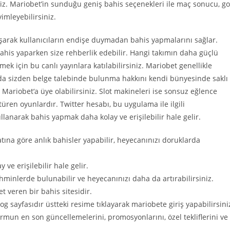
siniz. Mariobet’in sunduğu geniş bahis seçenekleri ile maç sonucu, go
imleyebilirsiniz.
ylaşarak kullanıcıların endişe duymadan bahis yapmalarını sağlar.
 bahis yaparken size rehberlik edebilir. Hangi takımın daha güçlü
için bu canlı yayınlara katılabilirsiniz. Mariobet genellikle
da sizden belge talebinde bulunma hakkını kendi bünyesinde saklı
e Mariobet‘a üye olabilirsiniz. Slot makineleri ise sonsuz eğlence
türen oyunlardır. Twitter hesabı, bu uygulama ile ilgili
llanarak bahis yapmak daha kolay ve erişilebilir hale gelir.
tına göre anlık bahisler yapabilir, heyecanınızı doruklarda
e erişilebilir hale gelir.
ahminlerde bulunabilir ve heyecanınızı daha da artırabilirsiniz.
et veren bir bahis sitesidir.
og sayfasıdır üstteki resime tıklayarak mariobete giriş yapabilirsini
rmun en son güncellemelerini, promosyonlarını, özel tekliflerini ve