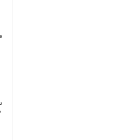
le
ca
e