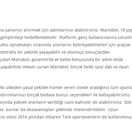
ma şansınızı artırmak için adımlarınızı atabilirsiniz. Mariobet, 18 ya
ı geliştirmeyi hedeflemektedir. Platform, genç kullanıcılarına sorum
is oynamaları sırasında sınırlarını belirleyebilmeleri için araçlar
ontrollü bir şekilde yaşayabilir ve olumsuz sonuçlardan
e çıkan Mariobet, güvenilirlik ve kalite konusunda bir adım önde
s yapabilme imkanı sunan Mariobet, birçok farklı spor dalı ve oyun
 farklı ülkeden yasal şekilde hizmet veren sitede aradığınız tüm oyunl
yatırımlarınızı birçok bedava bonus seçenekleri ile katlayabilirsiniz.
nında yüksek oranların verildiği canlı bahisler de alabilirsiniz. Site
 bunlar da dezavantajları şeklinde nitelendirilebilir. Uzun
his sitesi 2016 yılından itibaren Türk sporseverlerin de kullanımına