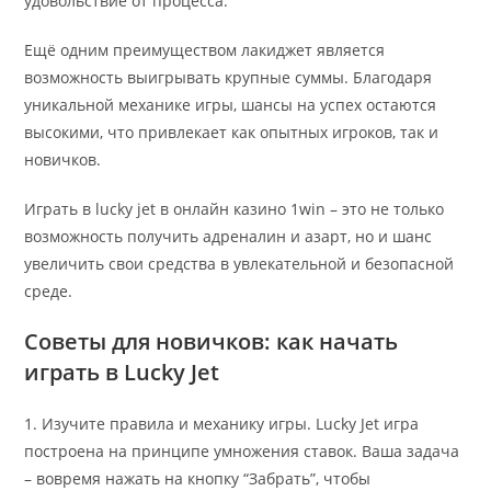
удовольствие от процесса.
Ещё одним преимуществом лакиджет является
возможность выигрывать крупные суммы. Благодаря
уникальной механике игры, шансы на успех остаются
высокими, что привлекает как опытных игроков, так и
новичков.
Играть в lucky jet в онлайн казино 1win – это не только
возможность получить адреналин и азарт, но и шанс
увеличить свои средства в увлекательной и безопасной
среде.
Советы для новичков: как начать
играть в Lucky Jet
1. Изучите правила и механику игры. Lucky Jet игра
построена на принципе умножения ставок. Ваша задача
– вовремя нажать на кнопку “Забрать”, чтобы