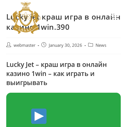
Lucky jet краш игра в онлайн
казино 1win.390
webmaster
January 30, 2026
News
Lucky Jet – краш игра в онлайн
казино 1win – как играть и
выигрывать