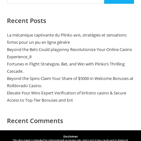
Recent Posts
La mécanique captivante du Plinko avis, stratégies et sensations
fortes pour un jeu en ligne génére
Beyond the Bets Could playjonny Revolutionize Your Online Casino
Experience_8
Fortunes in Flight Strategize, Bet, and Win with Plinko’s Thrilling
Cascade.
Beyond the Spins Claim Your Share of $5000 in Welcome Bonuses at
Rolldorado Casino.
Elevate Your Wins Expert Verification of britsino casino & Secure
Access to Top-Tier Bonuses and Ent
Recent Comments
No comments to show.
Disclaimer
This document is intended for informational purposes only and is not to be construed as financial,