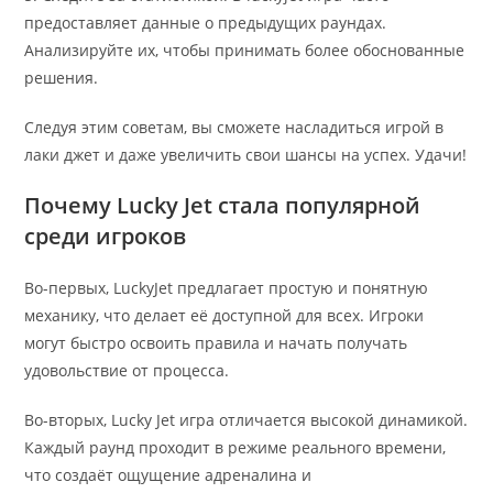
предоставляет данные о предыдущих раундах.
Анализируйте их, чтобы принимать более обоснованные
решения.
Следуя этим советам, вы сможете насладиться игрой в
лаки джет и даже увеличить свои шансы на успех. Удачи!
Почему Lucky Jet стала популярной
среди игроков
Во-первых, LuckyJet предлагает простую и понятную
механику, что делает её доступной для всех. Игроки
могут быстро освоить правила и начать получать
удовольствие от процесса.
Во-вторых, Lucky Jet игра отличается высокой динамикой.
Каждый раунд проходит в режиме реального времени,
что создаёт ощущение адреналина и