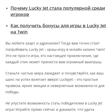
Почему Lucky Jet стала популярной среди
игроков
Как получить бонусы для игры в Lucky Jet
на 1win
Вы любите азарт и адреналин? Тогда вам точно стоит
попробовать Lucky Jet – краш-игру в онлайн казино 1win!
Это не просто игра, это настоящее приключение, где
каждый спин может принести вам огромный выигрыш.
Станьте частью мира лакиджет и почувствуйте, как ваш
шанс на успех взлетает вверх! Luckyjet – это простые
правила, яркие эмоции и невероятные возможности для
победы.
Не упустите возможность стать победителем в Lucky Jet
игра! Играйте прямо сейчас и докажите, что удача