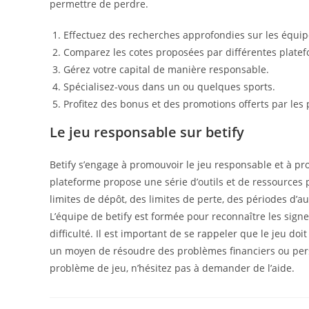
permettre de perdre.
Effectuez des recherches approfondies sur les équipe
Comparez les cotes proposées par différentes plate
Gérez votre capital de manière responsable.
Spécialisez-vous dans un ou quelques sports.
Profitez des bonus et des promotions offerts par les
Le jeu responsable sur betify
Betify s’engage à promouvoir le jeu responsable et à prot
plateforme propose une série d’outils et de ressources po
limites de dépôt, des limites de perte, des périodes d’au
L’équipe de betify est formée pour reconnaître les signe
difficulté. Il est important de se rappeler que le jeu doi
un moyen de résoudre des problèmes financiers ou pers
problème de jeu, n’hésitez pas à demander de l’aide.