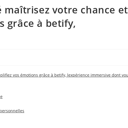
é maîtrisez votre chance et
Our Story
Our Philosophy
Ideas
FuM©
 grâce à betify,
mplifiez vos émotions grâce à betify, lexpérience immersive dont vo
le
 personnelles