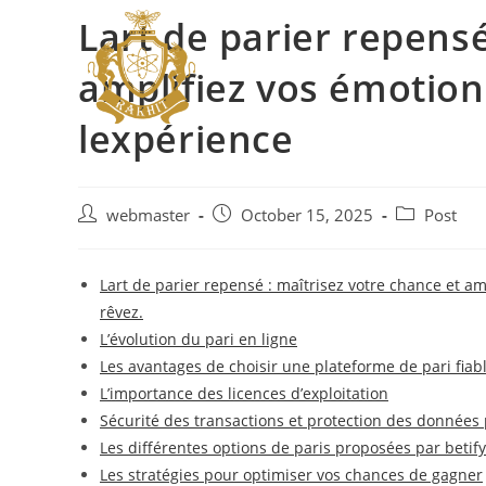
Lart de parier repens
amplifiez vos émotions
lexpérience
webmaster
October 15, 2025
Post
Lart de parier repensé : maîtrisez votre chance et a
rêvez.
L’évolution du pari en ligne
Les avantages de choisir une plateforme de pari fiab
L’importance des licences d’exploitation
Sécurité des transactions et protection des données
Les différentes options de paris proposées par betify
Les stratégies pour optimiser vos chances de gagner