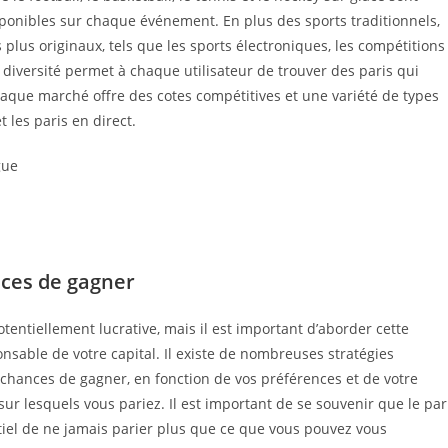
ponibles sur chaque événement. En plus des sports traditionnels,
lus originaux, tels que les sports électroniques, les compétitions
 diversité permet à chaque utilisateur de trouver des paris qui
haque marché offre des cotes compétitives et une variété de types
t les paris en direct.
gue
nces de gagner
potentiellement lucrative, mais il est important d’aborder cette
onsable de votre capital. Il existe de nombreuses stratégies
 chances de gagner, en fonction de vos préférences et de votre
 lesquels vous pariez. Il est important de se souvenir que le par
ntiel de ne jamais parier plus que ce que vous pouvez vous