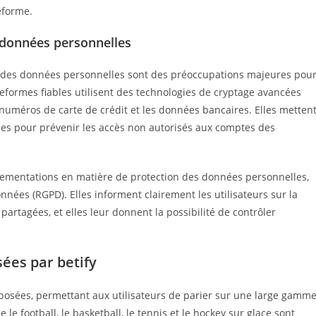
teforme.
s données personnelles
ion des données personnelles sont des préoccupations majeures pou
ateformes fiables utilisent des technologies de cryptage avancées
 numéros de carte de crédit et les données bancaires. Elles metten
s pour prévenir les accès non autorisés aux comptes des
glementations en matière de protection des données personnelles,
nnées (RGPD). Elles informent clairement les utilisateurs sur la
partagées, et elles leur donnent la possibilité de contrôler
sées par betify
oposées, permettant aux utilisateurs de parier sur une large gamm
e football, le basketball, le tennis et le hockey sur glace sont