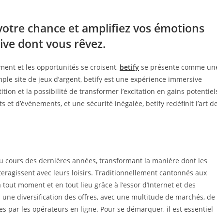
 votre chance et amplifiez vos émotions
ive dont vous rêvez.
ment et les opportunités se croisent,
betify
se présente comme un
mple site de jeux d’argent, betify est une expérience immersive
ion et la possibilité de transformer l’excitation en gains potentiel
s et d’événements, et une sécurité inégalée, betify redéfinit l’art d
au cours des dernières années, transformant la manière dont les
teragissent avec leurs loisirs. Traditionnellement cantonnés aux
tout moment et en tout lieu grâce à l’essor d’Internet et des
à une diversification des offres, avec une multitude de marchés, de
s par les opérateurs en ligne. Pour se démarquer, il est essentiel