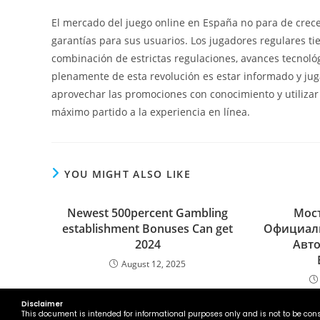
El mercado del juego online en España no para de crece
garantías para sus usuarios. Los jugadores regulares t
combinación de estrictas regulaciones, avances tecnológ
plenamente de esta revolución es estar informado y jug
aprovechar las promociones con conocimiento y utilizar 
máximo partido a la experiencia en línea.
YOU MIGHT ALSO LIKE
Newest 500percent Gambling
Мост
establishment Bonuses Can get
Официал
2024
Авто
August 12, 2025
Disclaimer
This document is intended for informational purposes only and is not to be con