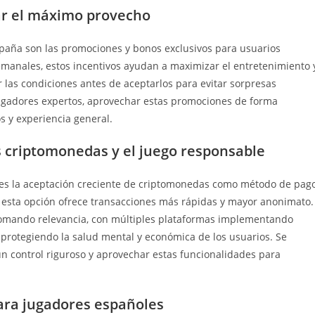
ar el máximo provecho
spaña son las promociones y bonos exclusivos para usuarios
manales, estos incentivos ayudan a maximizar el entretenimiento 
r las condiciones antes de aceptarlos para evitar sorpresas
jugadores expertos, aprovechar estas promociones de forma
s y experiencia general.
s criptomonedas y el juego responsable
es la aceptación creciente de criptomonedas como método de pag
, esta opción ofrece transacciones más rápidas y mayor anonimato.
 tomando relevancia, con múltiples plataformas implementando
, protegiendo la salud mental y económica de los usuarios. Se
n control riguroso y aprovechar estas funcionalidades para
para jugadores españoles