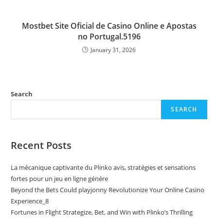
Mostbet Site Oficial de Casino Online e Apostas
no Portugal.5196
January 31, 2026
Search
SEARCH
Recent Posts
La mécanique captivante du Plinko avis, stratégies et sensations
fortes pour un jeu en ligne génére
Beyond the Bets Could playjonny Revolutionize Your Online Casino
Experience_8
Fortunes in Flight Strategize, Bet, and Win with Plinko’s Thrilling