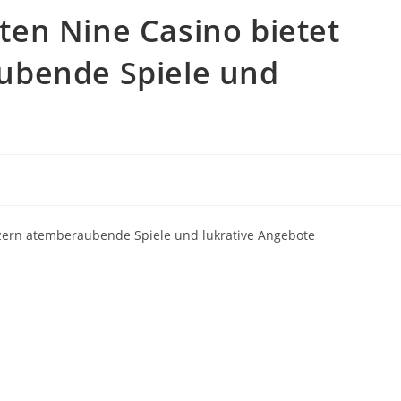
en Nine Casino bietet
Our Story
Our Philosophy
Ideas
FuM©
ubende Spiele und
zern atemberaubende Spiele und lukrative Angebote