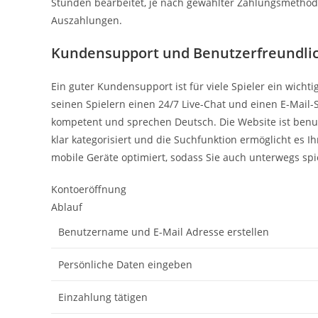
Stunden bearbeitet, je nach gewählter Zahlungsmethode
Auszahlungen.
Kundensupport und Benutzerfreundlic
Ein guter Kundensupport ist für viele Spieler ein wicht
seinen Spielern einen 24/7 Live-Chat und einen E-Mail-
kompetent und sprechen Deutsch. Die Website ist benutz
klar kategorisiert und die Suchfunktion ermöglicht es Ih
mobile Geräte optimiert, sodass Sie auch unterwegs sp
Kontoeröffnung
Ablauf
Benutzername und E-Mail Adresse erstellen
Persönliche Daten eingeben
Einzahlung tätigen