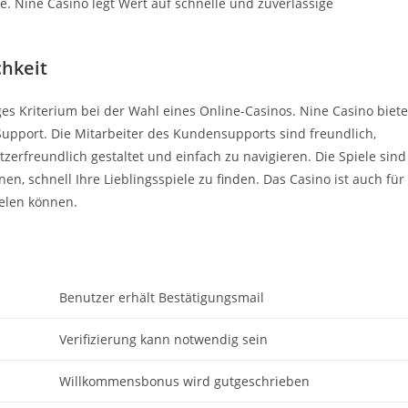
. Nine Casino legt Wert auf schnelle und zuverlässige
hkeit
iges Kriterium bei der Wahl eines Online-Casinos. Nine Casino biete
Support. Die Mitarbeiter des Kundensupports sind freundlich,
erfreundlich gestaltet und einfach zu navigieren. Die Spiele sind
nen, schnell Ihre Lieblingsspiele zu finden. Das Casino ist auch für
ielen können.
Benutzer erhält Bestätigungsmail
Verifizierung kann notwendig sein
Willkommensbonus wird gutgeschrieben