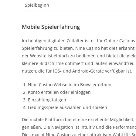
Spielbeginn
Mobile Spielerfahrung
Im heutigen digitalen Zeitalter ist es für Online-Casino
Spielerfahrung zu bieten. Nine Casino hat dies erkannt
der Website ist einfach zu bedienen und bietet die glei
kleinere Bildschirme optimiert und laufen einwandfrei.
nutzen, die für iOS- und Android-Geräte verfügbar ist.
Nine Casino Webseite im Browser öffnen
Konto erstellen oder einloggen
Einzahlung tätigen
Lieblingsspiele auswählen und spielen
Die mobile Plattform bietet eine exzellente Möglichkeit
genießen. Die Navigation ist intuitiv und die Performa
Dies macht Nine Casino zu einer attraktiven Wahl für Sp