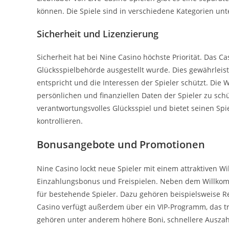
können. Die Spiele sind in verschiedene Kategorien unte
Sicherheit und Lizenzierung
Sicherheit hat bei Nine Casino höchste Priorität. Das C
Glücksspielbehörde ausgestellt wurde. Dies gewährleis
entspricht und die Interessen der Spieler schützt. Di
persönlichen und finanziellen Daten der Spieler zu sc
verantwortungsvolles Glücksspiel und bietet seinen Spi
kontrollieren.
Bonusangebote und Promotionen
Nine Casino lockt neue Spieler mit einem attraktiven 
Einzahlungsbonus und Freispielen. Neben dem Willko
für bestehende Spieler. Dazu gehören beispielsweise 
Casino verfügt außerdem über ein VIP-Programm, das tre
gehören unter anderem höhere Boni, schnellere Ausza