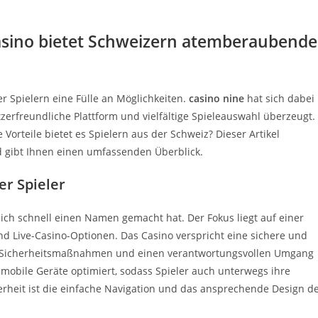
sino bietet Schweizern atemberaubende
r Spielern eine Fülle an Möglichkeiten.
casino nine
hat sich dabei
utzerfreundliche Plattform und vielfältige Spieleauswahl überzeugt.
orteile bietet es Spielern aus der Schweiz? Dieser Artikel
d gibt Ihnen einen umfassenden Überblick.
er Spieler
 sich schnell einen Namen gemacht hat. Der Fokus liegt auf einer
 und Live-Casino-Optionen. Das Casino verspricht eine sichere und
e Sicherheitsmaßnahmen und einen verantwortungsvollen Umgang
f mobile Geräte optimiert, sodass Spieler auch unterwegs ihre
erheit ist die einfache Navigation und das ansprechende Design d