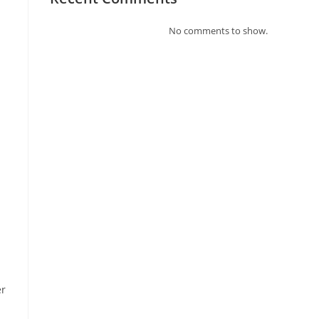
No comments to show.
er