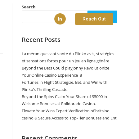
Search
SEARCH
Reach Out
Rakhit Foundation
Recent Posts
La mécanique captivante du Plinko avis, stratégies
et sensations fortes pour un jeu en ligne génére
Beyond the Bets Could playjonny Revolutionize
Your Online Casino Experience_8
Fortunes in Flight Strategize, Bet, and Win with
Plinko’s Thrilling Cascade.
Beyond the Spins Claim Your Share of $5000 in
Welcome Bonuses at Rolldorado Casino.
Elevate Your Wins Expert Verification of britsino
casino & Secure Access to Top-Tier Bonuses and Ent
Recent Comments