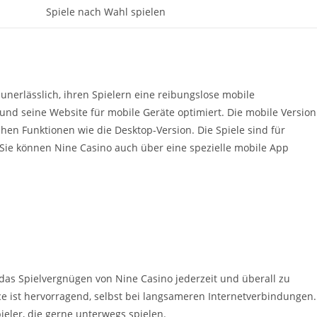
Spiele nach Wahl spielen
s unerlässlich, ihren Spielern eine reibungslose mobile
 und seine Website für mobile Geräte optimiert. Die mobile Version
chen Funktionen wie die Desktop-Version. Die Spiele sind für
 Sie können Nine Casino auch über eine spezielle mobile App
, das Spielvergnügen von Nine Casino jederzeit und überall zu
nce ist hervorragend, selbst bei langsameren Internetverbindungen.
ieler, die gerne unterwegs spielen.