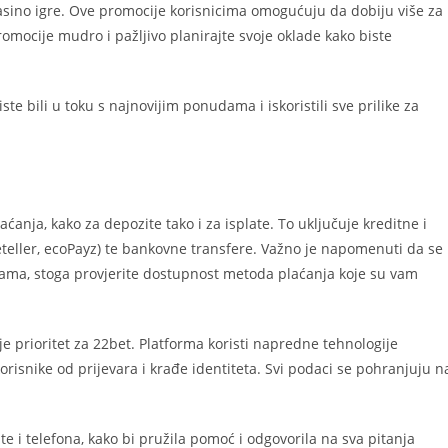
asino igre. Ove promocije korisnicima omogućuju da dobiju više za
romocije mudro i pažljivo planirajte svoje oklade kako biste
te bili u toku s najnovijim ponudama i iskoristili sve prilike za
anja, kako za depozite tako i za isplate. To uključuje kreditne i
 Neteller, ecoPayz) te bankovne transfere. Važno je napomenuti da se
ljama, stoga provjerite dostupnost metoda plaćanja koje su vam
 je prioritet za 22bet. Platforma koristi napredne tehnologije
korisnike od prijevara i krađe identiteta. Svi podaci se pohranjuju n
 i telefona, kako bi pružila pomoć i odgovorila na sva pitanja