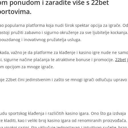
m ponudom i zaradite više s 22bet
portovima.
kao popularna platforma koja nudi širok spektar opcija za igrače. O
stoji pružiti zabavno i sigurno okruženje za sve ljubitelje kockanja
u pouzdanog i inovativnog pružatelja usluga.
ikada, važno je da platforme za klađenje i kasino igre nude ne sam
ini, sigurne načine plaćanja te atraktivne bonuse i promocije.
22bet
nom opcijom za mnoge igrače.
koje 22bet čini jedinstvenim i zašto se mnogi igrači odlučuju upravo
du sportskog klađenja i različitih kasino igara. Ono što ga izdvaja
 kladiti, kao i veliki broj kasino igara od renomiranih proizvođača.
 visokoj razini, što uključuje jednostavan i intuitivan sučelje, brzo