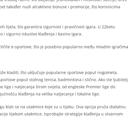
bet također nudi atraktivne bonuse i promocije, što korisnicima
ih tijela, što garantira sigurnost i pravičnost igara. U 22betu
 i sigurno iskustvo klađenja i kasino igara.
ličite e-sportove, što je posebno popularno među mladim igračima
ože kladiti, što uključuje popularne sportove poput nogometa,
sportove poput stolnog tenisa, badmintona i slično. Ako ste ljubitelj
ige i natjecanja širom svijeta, od engleske Premier lige do
gućnošću klađenja na velika natjecanja i lokalne lige.
ogu klati se na utakmice koje su u tijeku. Ova opcija pruža dodatnu
ije tijekom utakmice. Isprobajte strategije klađenja u stvarnom