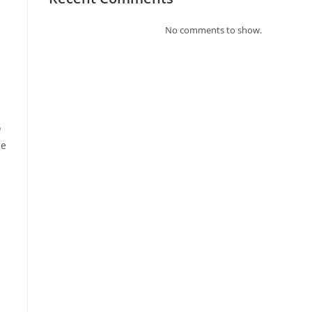
No comments to show.
d
.
o
je