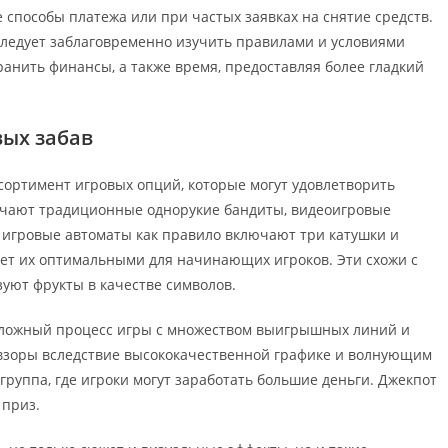
способы платежа или при частых заявках на снятие средств.
следует заблаговременно изучить правилами и условиями
ранить финансы, а также время, предоставляя более гладкий
вых забав
сортимент игровых опций, которые могут удовлетворить
ючают традиционные однорукие бандиты, видеоигровые
гровые автоматы как правило включают три катушки и
ет их оптимальными для начинающих игроков. Эти схожи с
уют фрукты в качестве символов.
 сложный процесс игры с множеством выигрышных линий и
взоры вследствие высококачественной графике и волнующим
руппа, где игроки могут заработать большие деньги. Джекпот
 приз.