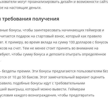
льзователи могут проанализировать дизайн и возможности сайт
гре на настоящие деньги.
и требования получения
зные бонусы, чтобы заинтересовать начинающих геймеров и
итается подарок на стартовый взнос, который как правило
г. К примеру, во время вклада на сумму 100 долларов с бонусо
ксов на счет. Тем не менее стоит принять во внимание на
ребуют, чтобы сумму бонуса и депозита отыграть определённое
.
— бездепы премии. Эти бонусы предлагаются пользователям бе
ся от 10 до 50 баксов. Этот замечательный вариант оценить
правило, подобные бонусы идут с требовательными
ший выигрыш, который можно вывести. Геймерам
условия каждого вознаграждения, чтобы предотвратить