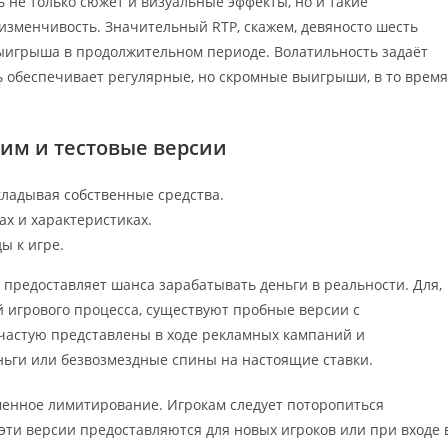
 не только сюжет и визуальные эффекты, но и такие
и изменчивость. Значительный RTP, скажем, девяносто шесть
выигрыша в продолжительном периоде. Волатильность задаёт
ь обеспечивает регулярные, но скромные выигрыши, в то время
им и тестовые версии
кладывая собственные средства.
х и характеристиках.
ы к игре.
предоставляет шанса зарабатывать деньги в реальности. Для,
 игрового процесса, существуют пробные версии с
частую представлены в ходе рекламных кампаний и
ьги или безвозмездные спины на настоящие ставки.
менное лимитирование. Игрокам следует поторопиться
эти версии предоставляются для новых игроков или при входе 