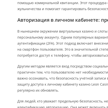
помощью коммунальной квитанции. Этот процедура ох
жульничества и помогает гарантировать безопаснос
Авторизация в личном кабинете: п
В нынешнем окружении виртуальных казино и слоты 
персональному аккаунту. Одним популярных вариант
аутентификации (2FA). Этот подход включает внесени
на смартфон пользователя. Это в значительной сте
потребуется доступ к телефону, чтобы авторизоваться
Другим методом является вход посредством социальны
практичен тем, что пользователю нет необходимост
важно осознавать, что безопасность учётной записи
защиту доступа к личному кабинету казино Leon Cas
регулярно их обновлять.
Для людей, кто уважает предельную безопасность,
идентификацию авторизацию. Она может включать в