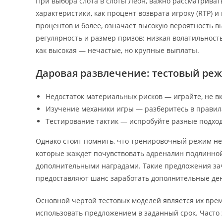
При выбора слота в слоты Леон, важно рассматривать
характеристики, как процент возврата игроку (RTP) 
процентов и более, означает высокую вероятность 
регулярность и размер призов: низкая волатильност
как высокая — нечастые, но крупные выплаты.
Даровая развлечение: тестовый реж
Недостаток материальных рисков — играйте, не в
Изучение механики игры — разберитесь в правила
Тестирование тактик — испробуйте разные подход
Однако стоит помнить, что тренировочный режим не 
которые жаждет почувствовать адреналин подлинной
дополнительными наградами. Такие предложения за
предоставляют шанс заработать дополнительные ден
Основной чертой тестовых моделей является их вре
использовать предложением в заданный срок. Часто 