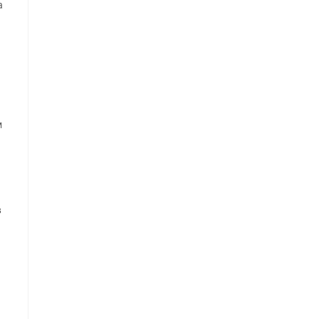
а
м
з