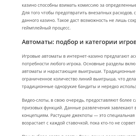
казино способны взимать комиссию за определенные 
Для того чтобы предотвратить внезапных расходов, 
данного казино. Такое даст возможность не лишь сох
геймплейный процесс.
Автоматы: подбор и категории игро
Игровые автоматы в интернет-казино предлагают ас
потребности любого игрока. Основные разделы вкл
автоматы и нарастающие выигрыши. Традиционные и
ограниченное количество линий выигрыша, что дела
традиционные однорукие бандиты и нередко использ
Видео-слоты, в свою очередь, предоставляют более
призовых функций. Данные развлечения завлекают 
концепциям. Растущие джекпоты — это специальная г
возрастает с каждой ставочкой, пока кто-то не сорвет