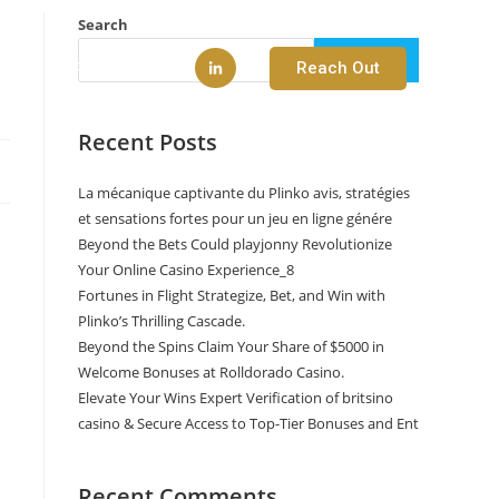
Search
SEARCH
Reach Out
Rakhit Foundation
Recent Posts
La mécanique captivante du Plinko avis, stratégies
et sensations fortes pour un jeu en ligne génére
Beyond the Bets Could playjonny Revolutionize
Your Online Casino Experience_8
Fortunes in Flight Strategize, Bet, and Win with
Plinko’s Thrilling Cascade.
Beyond the Spins Claim Your Share of $5000 in
Welcome Bonuses at Rolldorado Casino.
Elevate Your Wins Expert Verification of britsino
casino & Secure Access to Top-Tier Bonuses and Ent
Recent Comments