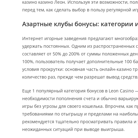
казино казино Леон. Используя эти возможности, по
перед тем, как сделать выбор в пользу регулярной и
Азартные клубы бонусы: категории 
Интернет игорные заведения предлагают многообра
удержать постоянных. Одним из распространенных сч
составляет от 50% до 200% от суммы положенных дене
100%, пользователь получает дополнительные 100 ба
условия прокрутки: основная часть онлайн-казино т
количество раз, прежде чем разрешат вывод средств
Еще 1 популярный категория бонусов в Leon Casino 
необходимости пополнения счета и обычно варьируют
игры без угрозы для своего кошелька. Впрочем, как 
требованиями по отыгрышу и пределами на наиболь
рекомендуется тщательно просматривать правила и 
неожиданных ситуаций при выводе выигрыша.