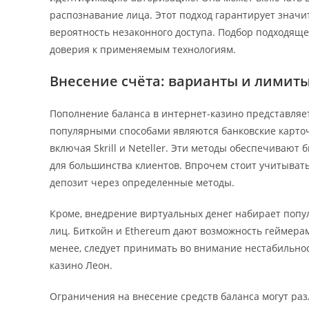
распознавание лица. Этот подход гарантирует зна
вероятность незаконного доступа. Подбор подходяще
доверия к применяемым технологиям.
Внесение счёта: варианты и лимит
Пополнение баланса в интернет-казино представляе
популярными способами являются банковские карточки
включая Skrill и Neteller. Эти методы обеспечиваю
для большинства клиентов. Впрочем стоит учитыват
депозит через определенные методы.
Кроме, внедрение виртуальных денег набирает попул
лиц. Биткойн и Ethereum дают возможность геймерам
менее, следует принимать во внимание нестабильнос
казино Леон.
Ограничения на внесение средств баланса могут раз