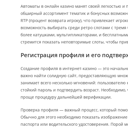
Автоматы в онлайн казино манят своей легкостью и
обширный ассортимент тематик и бонусных возмож
RTP (процент возврата игроку), что привлекает игр
возможность выбирать среди ретро слотами с тремя
более катушками, мультипликаторами, и бесплатным
стремится показать неповторимые слоты, чтобы при
Регистрация профиля и его подтве
Создание профиля в интернет-казино — это началь
важно найти солидную сайт, предоставляющую множе
занимает всего несколько мгновений: пользователю 
стойкий пароль и подтвердить возраст. Необходимо, 
проще процедуру дальнейшей верификации.
Проверка профиля — важный процесс, который помог
Обычно для этого необходимо показать изображение
паспорта или водительского удостоверения. Порой 