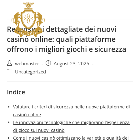
Recensioni dettagliate dei nuovi
casinò online: quali piattaforme
offrono i migliori giochi e sicurezza
webmaster
August 23, 2025
Uncategorized
Indice
Valutare i criteri di sicurezza nelle nuove piattaforme di
casinò online
Le innovazioni tecnologiche che migliorano l’esperienza
di gioco sui nuovi casinò
Come i nuovi casinò ottimizzano la varietà e qualità dei