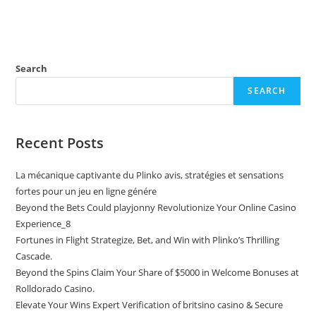
Search
SEARCH
Recent Posts
La mécanique captivante du Plinko avis, stratégies et sensations
fortes pour un jeu en ligne génére
Beyond the Bets Could playjonny Revolutionize Your Online Casino
Experience_8
Fortunes in Flight Strategize, Bet, and Win with Plinko’s Thrilling
Cascade.
Beyond the Spins Claim Your Share of $5000 in Welcome Bonuses at
Rolldorado Casino.
Elevate Your Wins Expert Verification of britsino casino & Secure