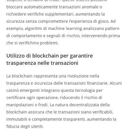
bloccare automaticamente transazioni anomale o
richiedere verifiche supplementari, aumentando la
sicurezza senza compromettere l’esperienza di gioco. Ad
esempio, algoritmi di machine learning analizzano pattern
di comportamento e segnali di rischio, intervenendo prima
che si verifichino problemi.
Utilizzo di blockchain per garantire
trasparenza nelle transazioni
La blockchain rappresenta una rivoluzione nella
trasparenza e sicurezza delle transazioni finanziarie. Alcuni
casinò emergenti integrano questa tecnologia per
certificare ogni operazione, riducendo il rischio di
manipolazioni o frodi. La natura decentralizzata della
blockchain assicura che le transazioni siano verificabili,
immutabili e completamente trasparenti, aumentando la
fiducia degli utenti.