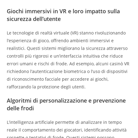
Giochi immersivi in VR e loro impatto sulla
sicurezza dell’utente
Le tecnologie di realtà virtuale (VR) stanno rivoluzionando
l’esperienza di gioco, offrendo ambienti immersivi e
realistici. Questi sistemi migliorano la sicurezza attraverso
controlli più rigorosi e un’interfaccia intuitiva che riduce
errori umani e rischi di frode. Ad esempio, alcuni casinò VR
richiedono l’autenticazione biometrica o l’uso di dispositivi
di riconoscimento facciale per accedere ai giochi,
rafforzando la protezione degli utenti.
Algoritmi di personalizzazione e prevenzione
delle frodi
L’intelligenza artificiale permette di analizzare in tempo
reale il comportamento dei giocatori, identificando attività
sospette o tentativi di frode. Questi sistemi possono