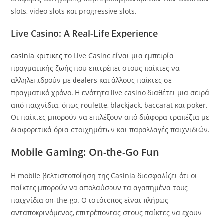
slots, video slots και progressive slots.
Live Casino: A Real-Life Experience
casinia κριτικες
το Live Casino είναι μια εμπειρία
πραγματικής ζωής που επιτρέπει στους παίκτες να
αλληλεπιδρούν με dealers και άλλους παίκτες σε
πραγματικό χρόνο. Η ενότητα live casino διαθέτει μια σειρά
από παιχνίδια, όπως roulette, blackjack, baccarat και poker.
Οι παίκτες μπορούν να επιλέξουν από διάφορα τραπέζια με
διαφορετικά όρια στοιχημάτων και παραλλαγές παιχνιδιών.
Mobile Gaming: On-the-Go Fun
Η mobile βελτιστοποίηση της Casinia διασφαλίζει ότι οι
παίκτες μπορούν να απολαύσουν τα αγαπημένα τους
παιχνίδια on-the-go. Ο ιστότοπος είναι πλήρως
ανταποκρινόμενος, επιτρέποντας στους παίκτες να έχουν