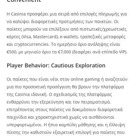
Η Casinia προσφέρει μια σειρά από επιλογές πληρωμής για
να καλύψει διαφορετικές προτιμήσεις των παικτών. Οι
παίκτες μπορούν να επιλέξουν από πιστωτικές/χρεωστικές
κάρτες (Visa, Mastercard), e-wallets, τραπεζικές μεταφορές
και cryptocurrencies. Το ημερήσιο όριο ανάληψης είναι
€500, με μηνιαίο όριο τα €7,000 (διαφέρει ανά επίπεδο VIP).
Player Behavior: Cautious Exploration
Οι παίκτες που είναι νέοι στον online gaming ή αναζητούν
μια πιο προσεκτική προσέγγιση θα βρουν την πλατφόρμα
της Casinia ιδανική. Ο σχεδιασμός της πλατφόρμας
ενθαρρύνει την εξερεύνηση και τον πειραματισμό,
επιτρέποντας στους παίκτες να δοκιμάσουν διαφορετικά
παιχνίδια και χαρακτηριστικά χωρίς να αισθάνονται
υπερφορτωμένοι. Η ήπια καμπύλη μάθησης και η έλλειψη
πίεσης την καθιστούν εξαιρετική επιλογή για παίκτες που