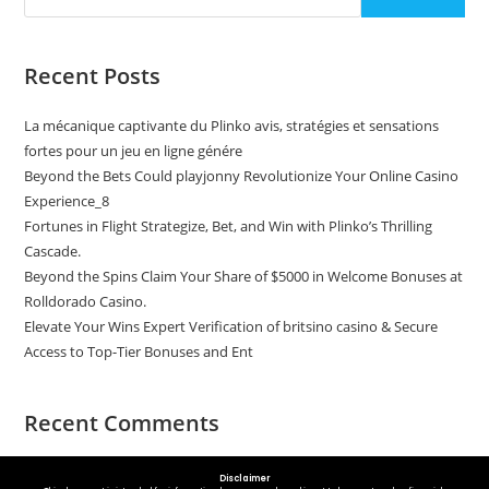
Recent Posts
La mécanique captivante du Plinko avis, stratégies et sensations
fortes pour un jeu en ligne génére
Beyond the Bets Could playjonny Revolutionize Your Online Casino
Experience_8
Fortunes in Flight Strategize, Bet, and Win with Plinko’s Thrilling
Cascade.
Beyond the Spins Claim Your Share of $5000 in Welcome Bonuses at
Rolldorado Casino.
Elevate Your Wins Expert Verification of britsino casino & Secure
Access to Top-Tier Bonuses and Ent
Recent Comments
No comments to show.
Disclaimer