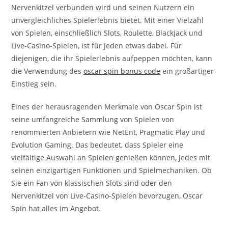
Nervenkitzel verbunden wird und seinen Nutzern ein
unvergleichliches Spielerlebnis bietet. Mit einer Vielzahl
von Spielen, einschließlich Slots, Roulette, Blackjack und
Live-Casino-Spielen, ist für jeden etwas dabei. Für
diejenigen, die ihr Spielerlebnis aufpeppen möchten, kann
die Verwendung des
oscar spin bonus code
ein großartiger
Einstieg sein.
Eines der herausragenden Merkmale von Oscar Spin ist
seine umfangreiche Sammlung von Spielen von
renommierten Anbietern wie NetEnt, Pragmatic Play und
Evolution Gaming. Das bedeutet, dass Spieler eine
vielfältige Auswahl an Spielen genießen können, jedes mit
seinen einzigartigen Funktionen und Spielmechaniken. Ob
Sie ein Fan von klassischen Slots sind oder den
Nervenkitzel von Live-Casino-Spielen bevorzugen, Oscar
Spin hat alles im Angebot.