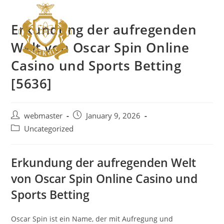
Erkundung der aufregenden
Welt von Oscar Spin Online
Casino und Sports Betting
[5636]
webmaster
January 9, 2026
Uncategorized
Erkundung der aufregenden Welt
von Oscar Spin Online Casino und
Sports Betting
Oscar Spin ist ein Name, der mit Aufregung und