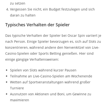
zu setzen
Vergessen Sie nicht, ein Budget festzulegen und sich
daran zu halten
Typisches Verhalten der Spieler
Das typische Verhalten der Spieler bei Oscar Spin variiert je
nach Person. Einige Spieler bevorzugen es, sich auf Slots zu
konzentrieren, während andere den Nervenkitzel von Live-
Casino-Spielen oder Sports Betting genießen. Hier sind
einige gängige Verhaltensweisen:
Spielen von Slots während kurzer Pausen
Teilnahme an Live-Casino-Spielen am Wochenende
Wetten auf Sportveranstaltungen während großer
Turniere
Ausnutzen von Aktionen und Boni, um Gewinne zu
maximieren