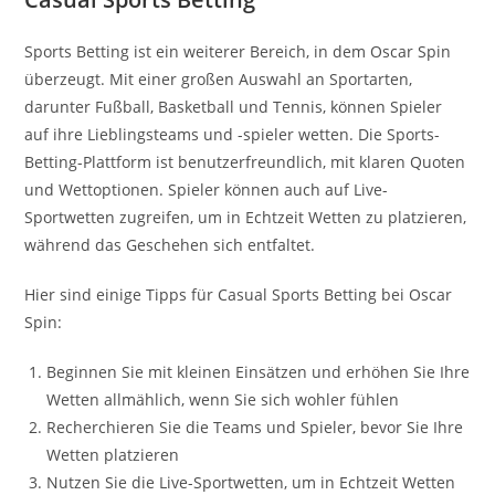
Sports Betting ist ein weiterer Bereich, in dem Oscar Spin
überzeugt. Mit einer großen Auswahl an Sportarten,
darunter Fußball, Basketball und Tennis, können Spieler
auf ihre Lieblingsteams und -spieler wetten. Die Sports-
Betting-Plattform ist benutzerfreundlich, mit klaren Quoten
und Wettoptionen. Spieler können auch auf Live-
Sportwetten zugreifen, um in Echtzeit Wetten zu platzieren,
während das Geschehen sich entfaltet.
Hier sind einige Tipps für Casual Sports Betting bei Oscar
Spin:
Beginnen Sie mit kleinen Einsätzen und erhöhen Sie Ihre
Wetten allmählich, wenn Sie sich wohler fühlen
Recherchieren Sie die Teams und Spieler, bevor Sie Ihre
Wetten platzieren
Nutzen Sie die Live-Sportwetten, um in Echtzeit Wetten