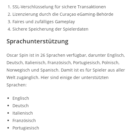
SSL-Verschlüsselung für sichere Transaktionen
Lizenzierung durch die Curaçao eGaming-Behörde
Faires und zufälliges Gameplay
Sichere Speicherung der Spielerdaten
Sprachunterstützung
Oscar Spin ist in 26 Sprachen verfügbar, darunter Englisch,
Deutsch, Italienisch, Französisch, Portugiesisch, Polnisch,
Norwegisch und Spanisch. Damit ist es für Spieler aus aller
Welt zugänglich. Hier sind einige der unterstützten
Sprachen:
Englisch
Deutsch
Italienisch
Französisch
Portugiesisch