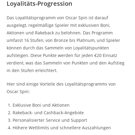
Loyalitäts-Progression
Das Loyalitätsprogramm von Oscar Spin ist darauf
ausgelegt, regelmäßige Spieler mit exklusiven Boni,
Aktionen und Rakeback zu belohnen. Das Programm
umfasst 16 Stufen, von Bronze bis Platinum, und Spieler
können durch das Sammeln von Loyalitätspunkten
aufsteigen. Diese Punkte werden für jeden €20 Einsatz
verdient, was das Sammeln von Punkten und den Aufstieg
in den Stufen erleichtert.
Hier sind einige Vorteile des Loyalitätsprogramms von
Oscar Spin:
Exklusive Boni und Aktionen
Rakeback- und Cashback-Angebote
Personalisierter Service und Support
Höhere Wettlimits und schnellere Auszahlungen