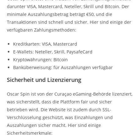
darunter VISA, Mastercard, Neteller, Skrill und Bitcoin. Der
minimale Auszahlungsbetrag beträgt €50, und die
Transaktionen sind schnell und sicher. Hier sind einige der
verfügbaren Zahlungsmethoden:
Kreditkarten: VISA, Mastercard
E-Wallets: Neteller, Skrill, PaysafeCard
Kryptowährungen: Bitcoin
Banküberweisung: für Auszahlungen verfügbar
Sicherheit und Lizenzierung
Oscar Spin ist von der Curaçao eGaming-Behörde lizenziert,
was sicherstellt, dass die Plattform fair und sicher
betrieben wird. Die Website ist zudem durch SSL-
Verschlüsselung geschützt, was Einzahlungen und
Auszahlungen sicher macht. Hier sind einige
Sicherheitsmerkmale: