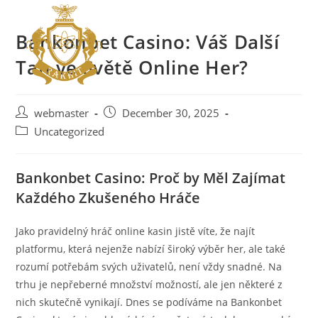
Bankonbet Casino: Váš Další
Tah ve Světě Online Her?
webmaster
December 30, 2025
Uncategorized
Bankonbet Casino: Proč by Měl Zajímat
Každého Zkušeného Hráče
Jako pravidelný hráč online kasin jistě víte, že najít
platformu, která nejenže nabízí široký výběr her, ale také
rozumí potřebám svých uživatelů, není vždy snadné. Na
trhu je nepřeberné množství možností, ale jen některé z
nich skutečně vynikají. Dnes se podíváme na Bankonbet