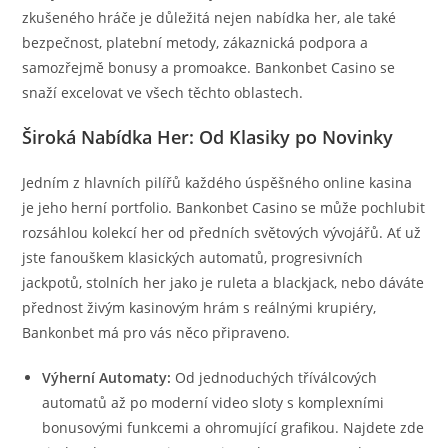
zkušeného hráče je důležitá nejen nabídka her, ale také
bezpečnost, platební metody, zákaznická podpora a
samozřejmě bonusy a promoakce. Bankonbet Casino se
snaží excelovat ve všech těchto oblastech.
Široká Nabídka Her: Od Klasiky po Novinky
Jedním z hlavních pilířů každého úspěšného online kasina
je jeho herní portfolio. Bankonbet Casino se může pochlubit
rozsáhlou kolekcí her od předních světových vývojářů. Ať už
jste fanouškem klasických automatů, progresivních
jackpotů, stolních her jako je ruleta a blackjack, nebo dáváte
přednost živým kasinovým hrám s reálnými krupiéry,
Bankonbet má pro vás něco připraveno.
Výherní Automaty:
Od jednoduchých tříválcových
automatů až po moderní video sloty s komplexními
bonusovými funkcemi a ohromující grafikou. Najdete zde