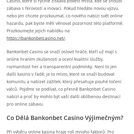
Casino, které si rychle získává pověst místa, kde se snoubí
zábava s férovostí a inovací. Pokud hledáte novou výzvu,
nebo jen chcete prozkoumat, co nového nabízí svět online
hazardu, pak byste měli věnovat pozornost této platformě.
Prozkoumejte jejich nabídku na
https://bankonbetcasino.net/
.
Bankonbet Casino se snaží oslovit hráče, kteří už mají s
online hraním zkušenosti a ocení kvalitní služby,
rozmanitost her a transparentní podmínky. Není to jen
další kasino v řadě; je to místo, které se snaží budovat
komunitu a nabízet zážitek, který přesahuje pouhé točení
válců. Pojďme se podívat, co přesně Bankonbet Casino
nabízí a proč by mohlo být vaší další oblíbenou destinací
pro online zábavu.
Co Dělá Bankonbet Casino Výjimečným?
Při výběru online kasina hraje roli mnoho faktorů. Pro