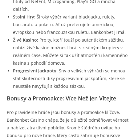
tituly od NetEnt, Microgaming, Play’n GO a mnoha
dalších.
Stolní Hry:
Široký výběr variant blackjacku, rulety,
baccaratu a pokeru. Ať už preferujete americkou,
evropskou nebo francouzskou ruletu, Bankonbet ji má.
Živé Kasino:
Pro ty, kteří touží po autentickém zážitku,
nabízí živé kasino možnost hrát s reálnými krupiéry v
reálném čase. Můžete si tak užít atmosféru kamenného
kasina z pohodlí domova.
Progresivní Jackpoty:
Sny o velkých výhrách se mohou
stát skutečností díky progresivním jackpotům, které se
neustále navyšují s každou sázkou.
Bonusy a Promoakce: Více Než Jen Vítejte
Pro pravidelné hráče jsou bonusy a promoakce klíčové.
Bankonbet Casino chápe, že je důležité odměňovat věrnost
a nabízet atraktivní pobídky. Kromě štědrého uvítacího
bonusu pro nové hráče, který často zahrnuje bonusové